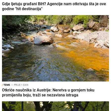
Gdje ljetuju građani BiH? Agencije nam otkrivaju šta je ove
godine "hit destinacija"
/
TEME
I
PRIJE 1 DAN
Otkriće naučnika iz Austrije: Neretva u gornjem toku
promijenila boju, traži se nezavisna istraga