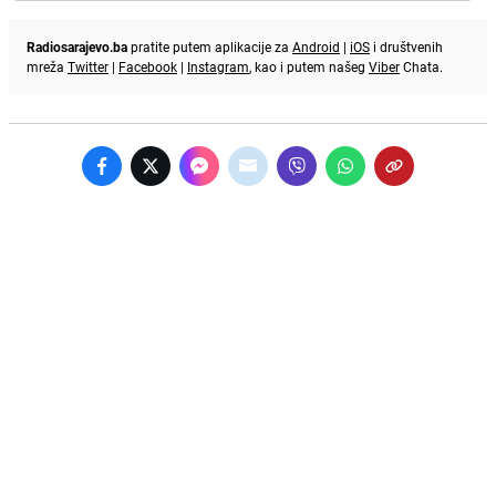
Radiosarajevo.ba
pratite putem aplikacije za
Android
|
iOS
i društvenih
mreža
Twitter
|
Facebook
|
Instagram
, kao i putem našeg
Viber
Chata.