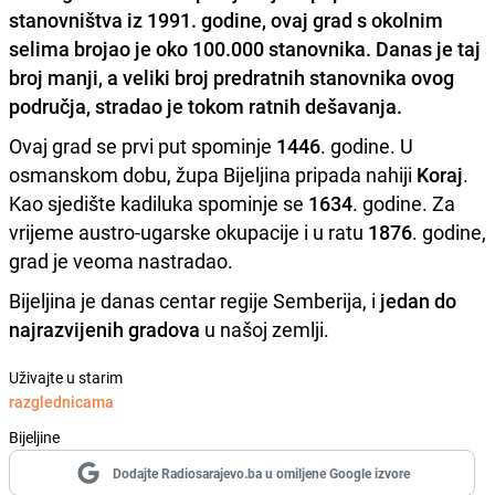
stanovništva iz 1991. godine, ovaj grad s okolnim
selima brojao je oko
100.000 stanovnika
. Danas je taj
broj manji, a veliki broj predratnih stanovnika ovog
područja, stradao je tokom ratnih dešavanja.
Ovaj grad se prvi put spominje
1446
. godine. U
osmanskom dobu, župa Bijeljina pripada nahiji
Koraj
.
Kao sjedište kadiluka spominje se
1634
. godine. Za
vrijeme austro-ugarske okupacije i u ratu
1876
. godine,
grad je veoma nastradao.
Bijeljina je danas centar regije Semberija, i
jedan do
najrazvijenih gradova
u našoj zemlji.
Uživajte u starim
razglednicama
Bijeljine
Dodajte Radiosarajevo.ba u omiljene Google izvore