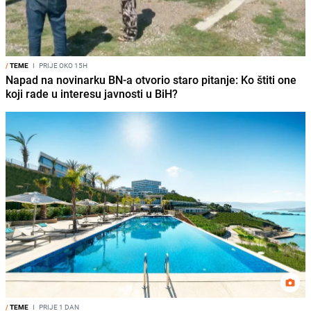
/
TEME
I
PRIJE OKO 15H
Napad na novinarku BN-a otvorio staro pitanje: Ko štiti one
koji rade u interesu javnosti u BiH?
/
TEME
I
PRIJE 1 DAN