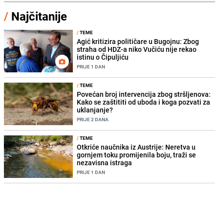
/
Najčitanije
/
TEME
Agić kritizira političare u Bugojnu: Zbog
straha od HDZ-a niko Vučiću nije rekao
istinu o Čipuljiću
PRIJE 1 DAN
/
TEME
Povećan broj intervencija zbog stršljenova:
Kako se zaštititi od uboda i koga pozvati za
uklanjanje?
PRIJE 2 DANA
/
TEME
Otkriće naučnika iz Austrije: Neretva u
gornjem toku promijenila boju, traži se
nezavisna istraga
PRIJE 1 DAN