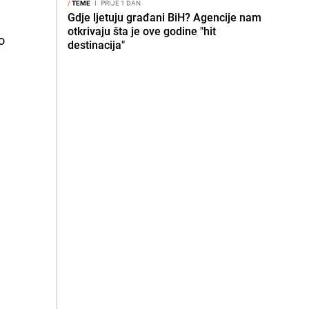
/
TEME
I
PRIJE 1 DAN
Gdje ljetuju građani BiH? Agencije nam
otkrivaju šta je ove godine "hit
o
destinacija"