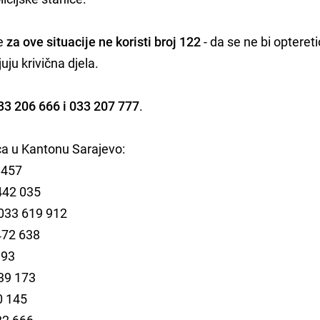
se
za ove situacije ne koristi broj 122
- da se ne bi optereti
juju krivična djela.
33 206 666 i 033 207 777
.
ica u Kantonu Sarajevo:
 457
442 035
 033 619 912
472 638
993
39 173
0 145
32 666