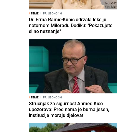
/
TEME
I
PRIJE OKO 1H
Dr. Erma Ramić-Kunić održala lekciju
notornom Miloradu Dodiku: "Pokazujete
silno neznanje"
/
TEME
I
PRIJE OKO 3H
Stručnjak za sigurnost Ahmed Kico
upozorava: Pred nama je burna jesen,
institucije moraju djelovati