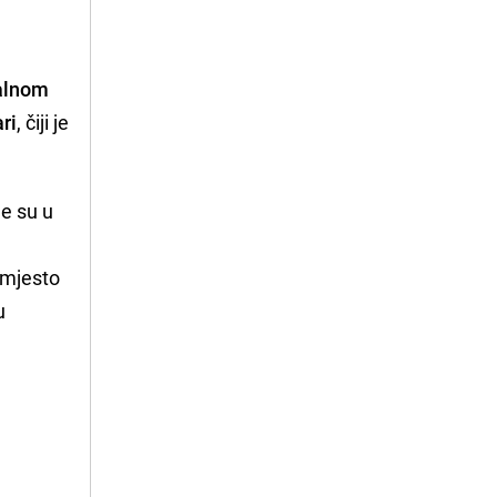
alnom
ri
, čiji je
je su u
 mjesto
u