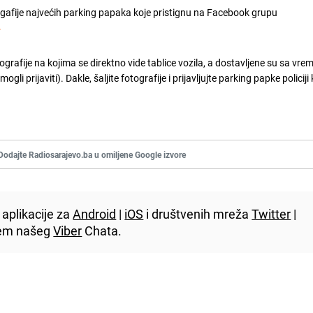
ogafije najvećih parking papaka koje pristignu na Facebook grupu
t
ografije na kojima se direktno vide tablice vozila, a dostavljene su sa vr
gli prijaviti). Dakle, šaljite fotografije i prijavljujte parking papke policij
Dodajte Radiosarajevo.ba u omiljene Google izvore
aplikacije za
Android
|
iOS
i društvenih mreža
Twitter
|
utem našeg
Viber
Chata.