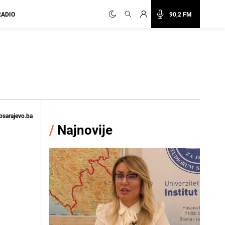
RADIO
90,2 FM
osarajevo.ba
/
Najnovije