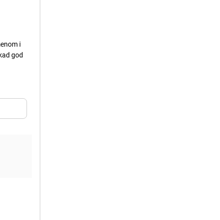
emenom i
i kad god