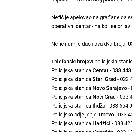
Nefić je apelovao na građane da 
operativni centar - na koji se prijavl
Nefić nam je dao i ova dva broja:
0
Telefonski brojevi
policijskih stan
Policijska stanica
Centar
- 033 443
Policijska stanica
Stari Grad
- 033 
Policijska stanica
Novo Sarajevo
-
Policijska stanica
Novi Grad
- 033 
Policijska stanica
Ilidža
- 033 664 
Policijsko odjeljenje
Trnovo
- 033 4
Policijska stanica
Hadžići
- 033 42
Policijska stanica
Vogošća
- 033 4