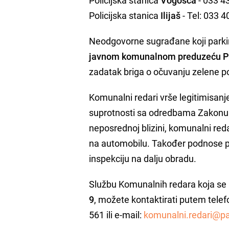
Policijska stanica
Ilijaš
- Tel: 033 
Neodgovorne sugrađane koji parkira
javnom komunalnom preduzeću P
zadatak briga o očuvanju zelene p
Komunalni redari vrše legitimisanje 
suprotnosti sa odredbama Zakonu o 
neposrednoj blizini, komunalni red
na automobilu. Također podnose 
inspekciju na dalju obradu.
Službu Komunalnih redara koja se n
9
, možete kontaktirati putem tele
561 ili e-mail:
komunalni.redari@pa