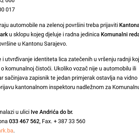
400 017
ju automobile na zelenoj površini treba prijaviti
Kanton
ark
u sklopu kojeg djeluje i radna jedinica
Komunalni
reda
ovršine u Kantonu Sarajevo.
i utvrđivanje identiteta lica zatečenih u vršenju radnji ko
komunalnoj čistoći. Ukoliko vozač nije u automobilu ili
ar sačinjava zapisnik te jedan primjerak ostavlja na vidno
prijavu kantonalnom inspektoru nadležnom za Komunaln
alazi u ulici
Ive Andrića do br.
fona
033 467 562
, Fax. + 387 33 560
rk.ba
.