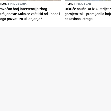
TEME
I
PRIJE 2 DANA
/
TEME
I
PRIJE 1 DAN
Povećan broj intervencija zbog
Otkriće naučnika iz Austrije:
tršljenova: Kako se zaštititi od uboda i
gornjem toku promijenila boju
koga pozvati za uklanjanje?
nezavisna istraga