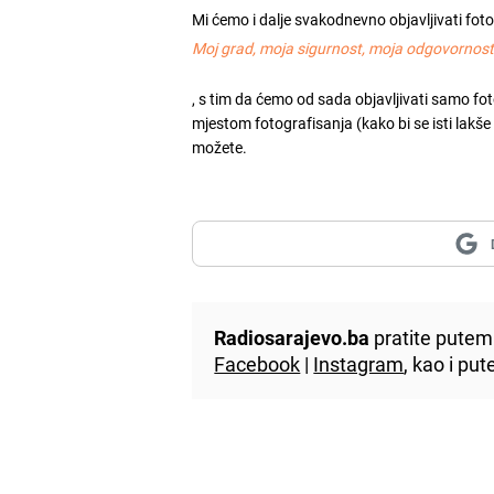
Mi ćemo i dalje svakodnevno objavljivati fot
Moj grad, moja sigurnost, moja odgovornos
, s tim da ćemo od sada objavljivati samo fot
mjestom fotografisanja (kako bi se isti lakše mo
možete.
Radiosarajevo.ba
pratite putem 
Facebook
|
Instagram
, kao i p