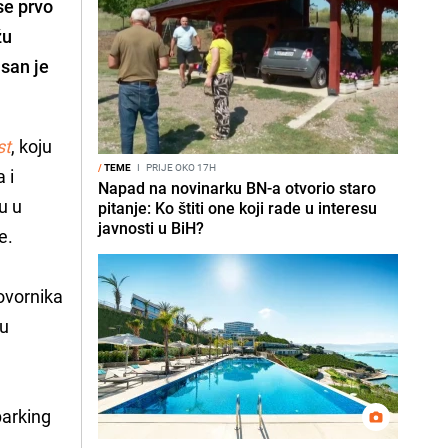
se prvo
žu
isan je
st
, koju
/
TEME
I
PRIJE OKO 17H
 i
Napad na novinarku BN-a otvorio staro
u u
pitanje: Ko štiti one koji rade u interesu
javnosti u BiH?
e.
ovornika
ju
arking