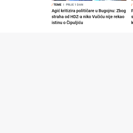
/
TEME
I
PRIJE 1 DAN
/
Agić kritizira političare u Bugojnu: Zbog
straha od HDZ-a niko Vučiću nije rekao
s
istinu o Čipuljiću