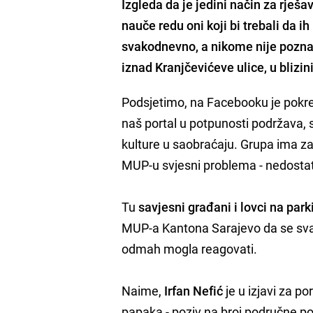
Izgleda da je jedini način za rješ
nauče redu oni koji bi trebali da i
svakodnevno, a nikome nije poznato
iznad Kranjčevićeve ulice, u blizi
Podsjetimo, na Facebooku je pokr
naš portal u potpunosti podržava, s
kulture u saobraćaju. Grupa ima za
MUP-u svjesni problema - nedostata
Tu
savjesni građani i lovci na par
MUP-a Kantona Sarajevo da se svaki 
odmah mogla reagovati.
Naime,
Irfan Nefić
je u izjavi za p
papaka - poziv na broj područne pol