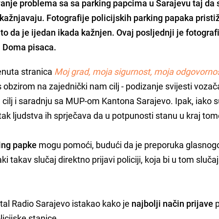
avanje problema sa sa parking papcima u Sarajevu taj da 
h kažnjavaju. Fotografije policijskih parking papaka pristi
 da je ijedan ikada kažnjen. Ovaj posljednji je fotograf
ni Doma pisaca.
enuta stranica
Moj grad, moja sigurnost, moja odgovorno
 obzirom na zajednički nam cilj - podizanje svijesti vozača
 cilj i saradnju sa MUP-om Kantona Sarajevo. Ipak, iako s
k ljudstva ih sprječava da u potpunosti stanu u kraj tom
king papke
mogu pomoći, budući da je preporuka glasnog
takav slučaj direktno prijavi policiji, koja bi u tom sluča
ortal Radio Sarajevo istakao kako je
najbolji način prijave
p
icijske stanice.