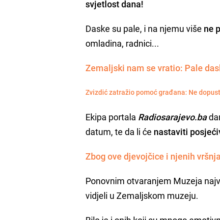
svjetlost dana!
Daske su pale, i na njemu više
ne p
omladina, radnici...
Zemaljski nam se vratio: Pale das
Zvizdić zatražio pomoć građana: Ne dopust
Ekipa portala
Radiosarajevo.ba
dan
datum, te da li će
nastaviti posjećiv
Zbog ove djevojčice i njenih vršnj
Ponovnim otvaranjem Muzeja najviše
vidjeli u Zemaljskom muzeju.
Bilo je i onih koji su mnogo emotiv