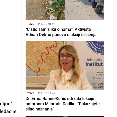
/
TEME
I
PRIJE OKO 21H
"Čistio sam sliku o nama": Aktivista
Adnan Đelmo ponovo u akciji čišćenja
/
TEME
I
PRIJE 2 DANA
Dr. Erma Ramić-Kunić održala lekciju
željne"
notornom Miloradu Dodiku: "Pokazujete
silno neznanje"
ledao je