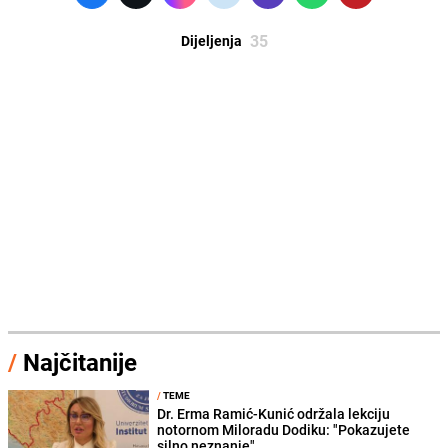
35
Dijeljenja
/
Najčitanije
/
TEME
Dr. Erma Ramić-Kunić održala lekciju
notornom Miloradu Dodiku: "Pokazujete
silno neznanje"