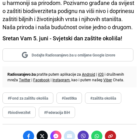
u harmoniji sa prirodom. Pozivamo građane da svijest
o zaštiti biodiverziteta podignu na viši nivo i doprinesu
zaštiti biljnih i životinjskih vrsta i njihovih staništa.
Naša priroda i naša budućnost ovise jedno o drugom.
Sretan Vam 5. juni - Svjetski dan zaštite okoliša!
Dodajte Radiosarajevo.ba u omiljene Google izvore
Radiosarajevo.ba
pratite putem aplikacije za
Android
|
iOS
i društvenih
mreža
Twitter
|
Facebook
|
Instagram
, kao i putem našeg
Viber
Chata.
#Fond za zaštitu okoliša
#čestitka
#zaštita okoliša
#biodiverzitet
#Federacija BiH