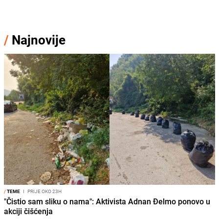
/
Najnovije
/
TEME
I
PRIJE OKO 23H
"Čistio sam sliku o nama": Aktivista Adnan Đelmo ponovo u
akciji čišćenja