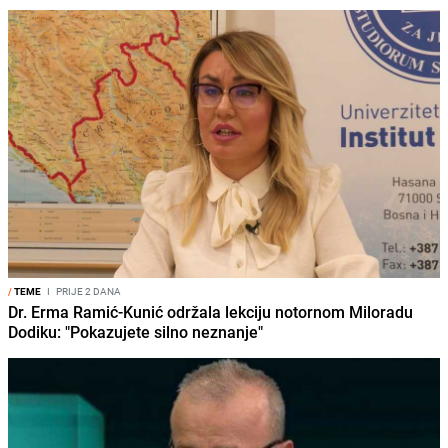
/
TEME
I
PRIJE 2 DANA
Dr. Erma Ramić-Kunić održala lekciju notornom Miloradu
Dodiku: "Pokazujete silno neznanje"