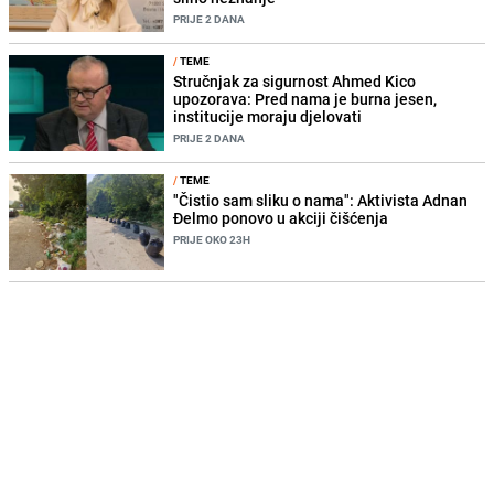
PRIJE 2 DANA
/
TEME
Stručnjak za sigurnost Ahmed Kico
upozorava: Pred nama je burna jesen,
institucije moraju djelovati
PRIJE 2 DANA
/
TEME
"Čistio sam sliku o nama": Aktivista Adnan
Đelmo ponovo u akciji čišćenja
PRIJE OKO 23H