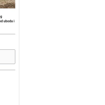
og
 od uboda i