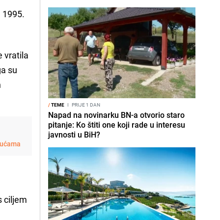
a 1995.
e vratila
ga su
n
/
TEME
I
PRIJE 1 DAN
Napad na novinarku BN-a otvorio staro
pitanje: Ko štiti one koji rade u interesu
javnosti u BiH?
 kućama
 s ciljem