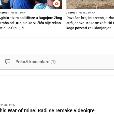
TEME
I
PRIJE 1 DAN
/
TEME
I
PRIJE 2 DANA
gić kritizira političare u Bugojnu: Zbog
Povećan broj intervencija zb
straha od HDZ-a niko Vučiću nije rekao
stršljenova: Kako se zaštititi
stinu o Čipuljiću
koga pozvati za uklanjanje?
Prikaži komentare
(
1
)
.04.26. 14:57
his War of mine: Radi se remake videoigre