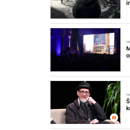
i
15
M
o
14
Š
k