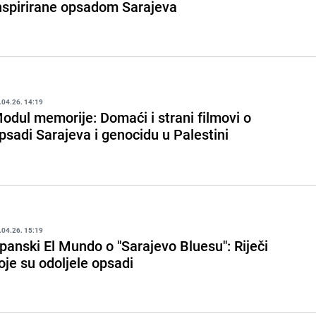
nspirirane opsadom Sarajeva
.04.26. 14:19
odul memorije: Domaći i strani filmovi o
psadi Sarajeva i genocidu u Palestini
.04.26. 15:19
panski El Mundo o "Sarajevo Bluesu": Riječi
oje su odoljele opsadi