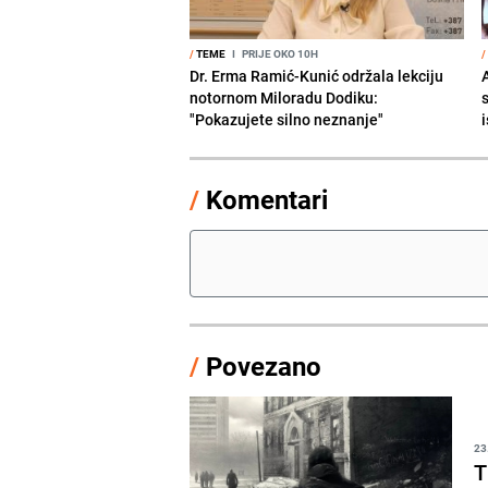
/
TEME
I
PRIJE OKO 10H
/
Dr. Erma Ramić-Kunić održala lekciju
A
notornom Miloradu Dodiku:
"Pokazujete silno neznanje"
i
/
Komentari
/
Povezano
23
T