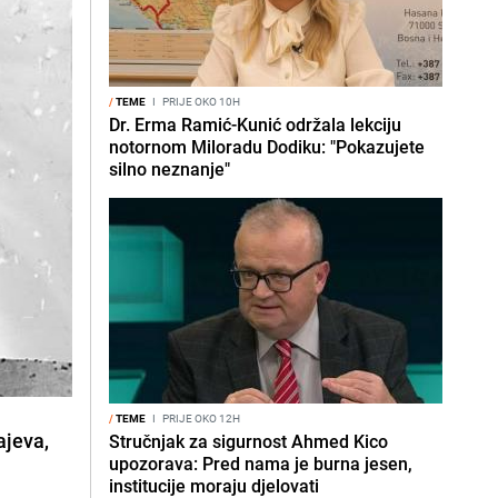
/
TEME
I
PRIJE OKO 10H
Dr. Erma Ramić-Kunić održala lekciju
notornom Miloradu Dodiku: "Pokazujete
silno neznanje"
/
TEME
I
PRIJE OKO 12H
ajeva,
Stručnjak za sigurnost Ahmed Kico
upozorava: Pred nama je burna jesen,
institucije moraju djelovati