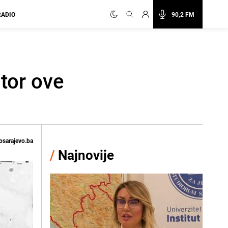
RADIO
90,2 FM
utor ove
osarajevo.ba
/
Najnovije