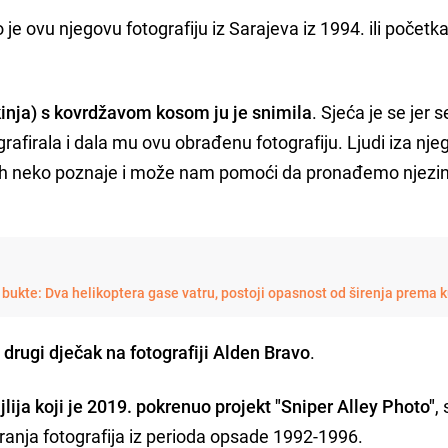
o je ovu njegovu fotografiju iz Sarajeva iz 1994. ili početk
kinja) s kovrdžavom kosom ju je snimila
. Sjeća je se jer s
rafirala i dala mu ovu obrađenu fotografiju. Ljudi iza nje
da ih neko poznaje i može nam pomoći da pronađemo njezi
 bukte: Dva helikoptera gase vatru, postoji opasnost od širenja prema
e
drugi dječak na fotografiji Alden Bravo
.
lija koji je 2019. pokrenuo projekt "Sniper Alley Photo"
,
viranja fotografija iz perioda opsade 1992-1996.