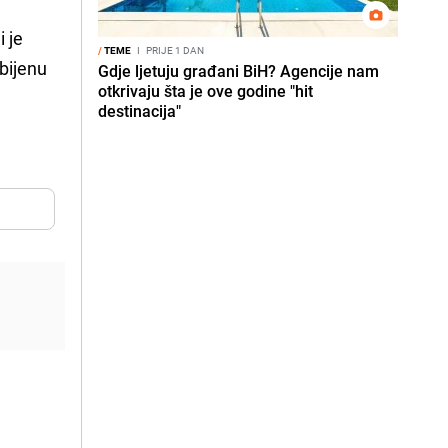
i je
/
TEME
I
PRIJE 1 DAN
bijenu
Gdje ljetuju građani BiH? Agencije nam
otkrivaju šta je ove godine "hit
destinacija"