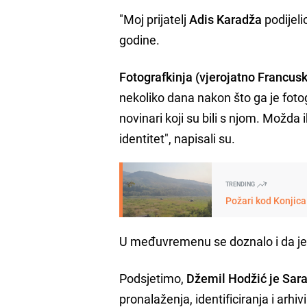
"Moj prijatelj
Adis Karadža
podijeli
godine.
Fotografkinja (vjerojatno Francus
nekoliko dana nakon što ga je fotog
novinari koji su bili s njom. Mož
identitet", napisali su.
TRENDING
Požari kod Konjica
U međuvremenu se doznalo i da j
Podsjetimo,
Džemil Hodžić je Saraj
pronalaženja, identificiranja i arhi