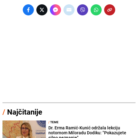
/
Najčitanije
/
TEME
Dr. Erma Ramić-Kunić održala lekciju
notornom Miloradu Dodiku: "Pokazujete
silno neznanje"