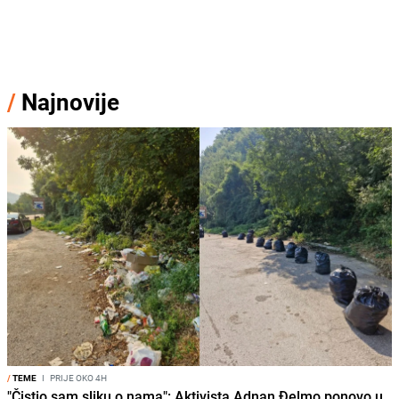
/
Najnovije
/
TEME
I
PRIJE OKO 4H
"Čistio sam sliku o nama": Aktivista Adnan Đelmo ponovo u