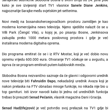
kako je sve izvijesniji start TV1 vlasnice
Sanele Diane Jenkins
,
najpoznatije Sarajke među svjetskim jet-setterima.
Novi medij na bosanskohercegovačkom prostoru zamišljen je kao
moderna komercijalna news televizija. Njeno sjedište nalazit će se u
Villi Park (Čengić Vila), u kojoj je, po pisanju Bosne, Jenkinsova
zakupila preko 1000 metara poslovnog prostora i gdje je već
instalirana moderna digitalna oprema.
Dio programa emitirat će se i iz RTV Mostar, koji je već dobio novu
opremu vrijedu 600.000 eura. Otvaranje TV1 očekuje se u avgustu, a
isprva će se program emitirati putem kablovskih mreža.
Slobodna Bosna nezvanično saznaje da će glavni i odgovorni urednik
nove televizije biti
Fahruidin Đapo
, nekadašnji urednik Avaza koji je
nakon prelaska na FTV obnašao mnoge funkcije, no nikada nije bio u
top garnituri. Isti izvor navodi kako bi jednu od uredničkih funkcija
trebao bi preuzeti S
enad Pećanin
, vlasnik magazina Dani i Gracija.
Senad Hadžifejzović
je već potvrdio svoj prelazak na TV1 gdje bi