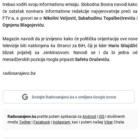
trebao voditi svoju informativnu emisiju. Slobodna Bosna navodi kako
će ostatak novinara informativne redakcije najvjerovatnije preći sa
FTV-a, a govori se o
Nikolini Veljović, Sabahudinu Topalbećireviću
i
Ognjenu Blagojeviću
.
Magazin navodi da je izvijesno kako će politička orijentacija ove nove
televizije biti naklonjena ka Stranci za BiH, čiji je lider
Haris Silajdžić
blizak prijatelj sa Jenkinsovom. Navodi se i da bi jedna od
menadžerskih pozicija mogla pripasti
Safetu Oručeviću.
radiosarajevo.ba
Dodajte Radiosarajevo.ba u omiljene Google izvore
Radiosarajevo.ba
pratite putem aplikacije za
Android
|
iOS
i društvenih
mreža
Twitter
|
Facebook
|
Instagram
, kao i putem našeg
Viber
Chata.