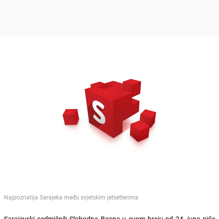
Najpoznatija Sarajeka među svjetskim jetsetterima
Sarajevski sedmičnik Slobodna Bosna u svom broju od 24. juna piše