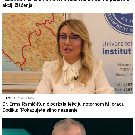
akciji čišćenja
/
TEME
I
PRIJE 1 DAN
Dr. Erma Ramić-Kunić održala lekciju notornom Miloradu
Dodiku: "Pokazujete silno neznanje"