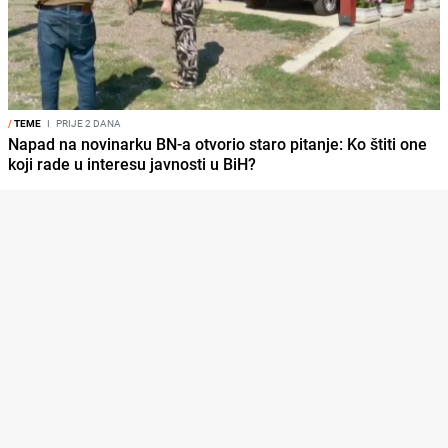
/
TEME
I
PRIJE 2 DANA
Napad na novinarku BN-a otvorio staro pitanje: Ko štiti one
koji rade u interesu javnosti u BiH?