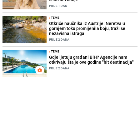
PRIJE 1 DAN
/
TEME
Otkriće naučnika iz Austrije: Neretva u
gornjem toku promijenila boju, traži se
nezavisna istraga
PRIJE 2 DANA
/
TEME
Gdje ljetuju građani BiH? Agencije nam
otkrivaju šta je ove godine "hit destinacija"
PRIJE 2 DANA