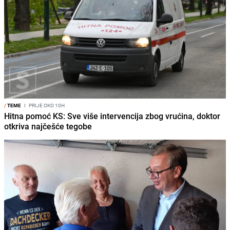
/
TEME
I
PRIJE OKO 10H
Hitna pomoć KS: Sve više intervencija zbog vrućina, doktor
otkriva najčešće tegobe