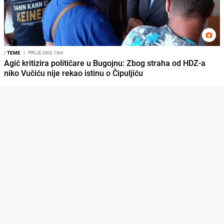
/
TEME
I
PRIJE OKO 16H
Agić kritizira političare u Bugojnu: Zbog straha od HDZ-a
niko Vučiću nije rekao istinu o Čipuljiću