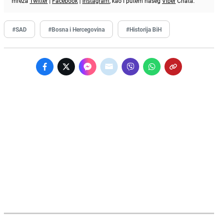
mreža
Twitter
|
Facebook
|
Instagram
, kao i putem našeg
Viber
Chata.
#SAD
#Bosna i Hercegovina
#Historija BiH