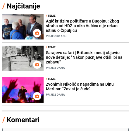
/
Najčitanije
/
TEME
Agić kritizira političare u Bugojnu: Zbog
straha od HDZ-a niko Vučiću nije rekao
istinu o Čipuljiću
PRIJE OKO 16H
/
TEME
Sarajevo safari | Britanski medij objavio
nove detalje: "Nakon pucnjave otišli bi na
zabavu"
PRIJE 2 DANA
/
TEME
Zvonimir Nikolić o napadima na Dinu
Merlina: "Zavist je čudo"
PRIJE 2 DANA
/
Komentari