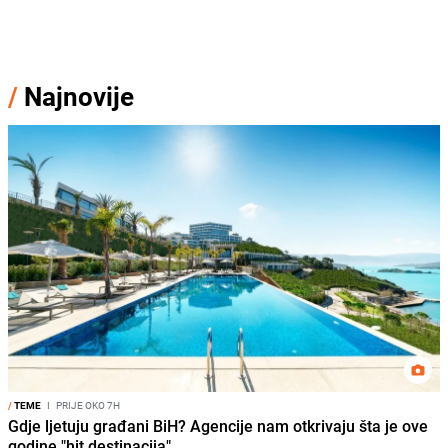
/
Najnovije
/
TEME
I
PRIJE OKO 7H
Gdje ljetuju građani BiH? Agencije nam otkrivaju šta je ove
godine "hit destinacija"