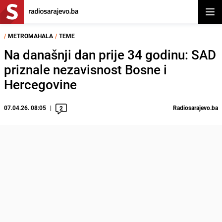
Otvor
/
METROMAHALA
/
TEME
Na današnji dan prije 34 godinu: SAD
priznale nezavisnost Bosne i
Hercegovine
07.04.26. 08:05
Radiosarajevo.ba
2