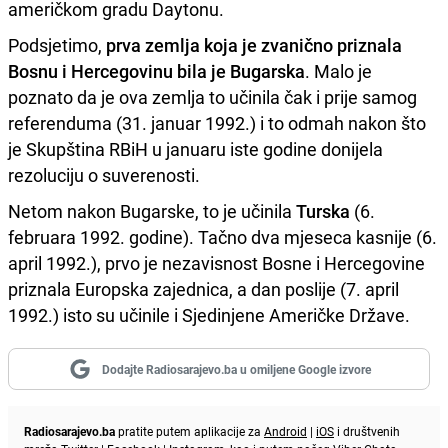
američkom gradu Daytonu.
Podsjetimo,
prva zemlja koja je zvanično priznala
Bosnu i Hercegovinu bila je Bugarska
. Malo je
poznato da je ova zemlja to učinila čak i prije samog
referenduma (31. januar 1992.) i to odmah nakon što
je Skupština RBiH u januaru iste godine donijela
rezoluciju o suverenosti.
Netom nakon Bugarske, to je učinila
Turska
(6.
februara 1992. godine). Tačno dva mjeseca kasnije (6.
april 1992.), prvo je nezavisnost Bosne i Hercegovine
priznala Europska zajednica, a dan poslije (7. april
1992.) isto su učinile i Sjedinjene Američke Države.
Dodajte Radiosarajevo.ba u omiljene Google izvore
Radiosarajevo.ba
pratite putem aplikacije za
Android
|
iOS
i društvenih