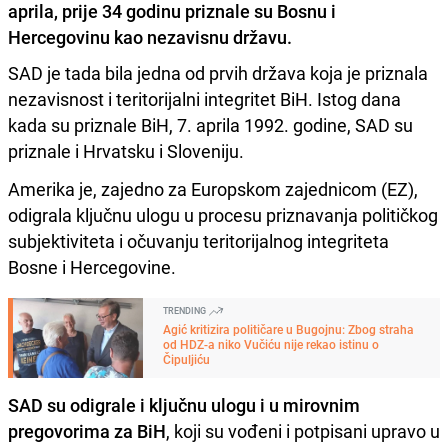
aprila, prije 34 godinu priznale su Bosnu i
Hercegovinu kao nezavisnu državu.
SAD je tada bila jedna od prvih država koja je priznala
nezavisnost i teritorijalni integritet BiH. Istog dana
kada su priznale BiH, 7. aprila 1992. godine, SAD su
priznale i Hrvatsku i Sloveniju.
Amerika je, zajedno za Europskom zajednicom (EZ),
odigrala ključnu ulogu u procesu priznavanja političkog
subjektiviteta i očuvanju teritorijalnog integriteta
Bosne i Hercegovine.
TRENDING
Agić kritizira političare u Bugojnu: Zbog straha
od HDZ-a niko Vučiću nije rekao istinu o
Čipuljiću
SAD su odigrale i ključnu ulogu i u mirovnim
pregovorima za BiH
, koji su vođeni i potpisani upravo u