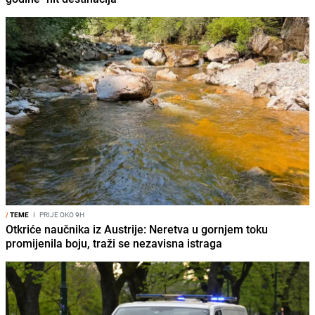
/
TEME
I
PRIJE OKO 9H
Otkriće naučnika iz Austrije: Neretva u gornjem toku
promijenila boju, traži se nezavisna istraga