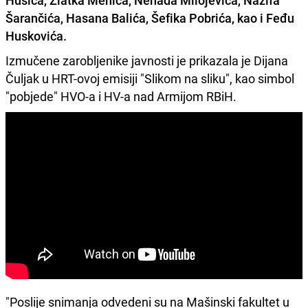
Husića, Zlatka Mehića, Nenada Milojevića, Nazifa
Šarančića, Hasana Balića, Šefika Pobrića, kao i Feđu
Huskovića.
Izmučene zarobljenike javnosti je prikazala je Dijana
Čuljak u HRT-ovoj emisiji "Slikom na sliku", kao simbol
"pobjede" HVO-a i HV-a nad Armijom RBiH.
"Poslije snimanja odvedeni su na Mašinski fakultet u