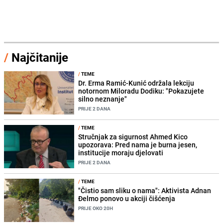
/
Najčitanije
/
TEME
Dr. Erma Ramić-Kunić održala lekciju
notornom Miloradu Dodiku: "Pokazujete
silno neznanje"
PRIJE 2 DANA
/
TEME
Stručnjak za sigurnost Ahmed Kico
upozorava: Pred nama je burna jesen,
institucije moraju djelovati
PRIJE 2 DANA
/
TEME
"Čistio sam sliku o nama": Aktivista Adnan
Đelmo ponovo u akciji čišćenja
PRIJE OKO 20H