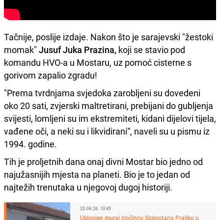
Tačnije, poslije izdaje. Nakon što je sarajevski "žestoki
momak"
Jusuf Juka Prazina,
koji se stavio pod
komandu HVO-a u Mostaru, uz pomoć cisterne s
gorivom zapalio zgradu!
"Prema tvrdnjama svjedoka zarobljeni su dovedeni
oko 20 sati, zvjerski maltretirani, prebijani do gubljenja
svijesti, lomljeni su im ekstremiteti, kidani dijelovi tijela,
vađene oči, a neki su i likvidirani“, naveli su u pismu iz
1994. godine.
Tih je proljetnih dana onaj divni Mostar bio jedno od
najužasnijih mjesta na planeti. Bio je to jedan od
najtežih trenutaka u njegovoj dugoj historiji.
23.04.26. 10:45
Uklonjen mural zločincu Slobodanu Praljku u