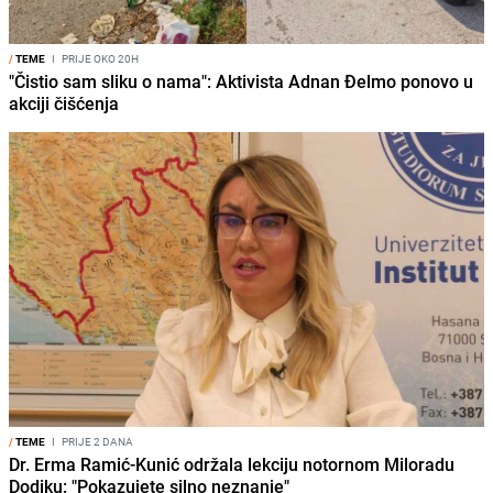
/
TEME
I
PRIJE OKO 20H
"Čistio sam sliku o nama": Aktivista Adnan Đelmo ponovo u
akciji čišćenja
/
TEME
I
PRIJE 2 DANA
Dr. Erma Ramić-Kunić održala lekciju notornom Miloradu
Dodiku: "Pokazujete silno neznanje"