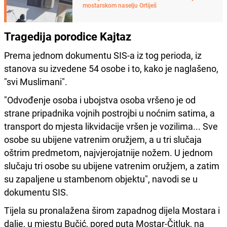
mostarskom naselju Ortiješ
Tragedija porodice Kajtaz
Prema jednom dokumentu SIS-a iz tog perioda, iz
stanova su izvedene 54 osobe i to, kako je naglašeno,
"svi Muslimani".
"Odvođenje osoba i ubojstva osoba vršeno je od
strane pripadnika vojnih postrojbi u noćnim satima, a
transport do mjesta likvidacije vršen je vozilima... Sve
osobe su ubijene vatrenim oružjem, a u tri slučaja
oštrim predmetom, najvjerojatnije nožem. U jednom
slučaju tri osobe su ubijene vatrenim oružjem, a zatim
su zapaljene u stambenom objektu", navodi se u
dokumentu SIS.
Tijela su pronalažena širom zapadnog dijela Mostara i
dalje, u mjestu Bučić, pored puta Mostar-Čitluk, na