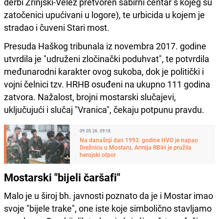
derbi Zrinjski-Velež pretvoren sabirni centar s kojeg su
zatočenici upućivani u logore), te urbicida u kojem je
stradao i čuveni Stari most.
Presuda Haškog tribunala iz novembra 2017. godine
utvrdila je "udruženi zločinački poduhvat", te potvrdila
međunarodni karakter ovog sukoba, dok je politički i
vojni čelnici tzv. HRHB osuđeni na ukupno 111 godina
zatvora. Nažalost, brojni mostarski slučajevi,
uključujući i slučaj "Vranica", čekaju potpunu pravdu.
09.05.26. 09:18
Na današnji dan 1993. godine HVO je napao
Drežnicu u Mostaru, Armija RBiH je pružila
herojski otpor
Mostarski "bijeli čaršafi"
Malo je u široj bh. javnosti poznato da je i Mostar imao
svoje "bijele trake", one iste koje simbolično stavljamo