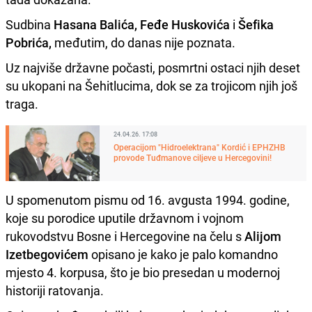
Sudbina
Hasana Balića, Feđe Huskovića
i
Šefika
Pobrića,
međutim, do danas nije poznata.
Uz najviše državne počasti, posmrtni ostaci njih deset
su ukopani na Šehitlucima, dok se za trojicom njih još
traga.
24.04.26. 17:08
Operacijom "Hidroelektrana" Kordić i EPHZHB
provode Tuđmanove ciljeve u Hercegovini!
U spomenutom pismu od 16. avgusta 1994. godine,
koje su porodice uputile državnom i vojnom
rukovodstvu Bosne i Hercegovine na čelu s
Alijom
Izetbegovićem
opisano je kako je palo komandno
mjesto 4. korpusa, što je bio presedan u modernoj
historiji ratovanja.