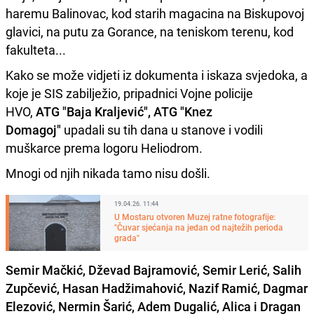
haremu Balinovac, kod starih magacina na Biskupovoj
glavici, na putu za Gorance, na teniskom terenu, kod
fakulteta...
Kako se može vidjeti iz dokumenta i iskaza svjedoka, a
koje je SIS zabilježio, pripadnici Vojne policije
HVO,
ATG "Baja Kraljević", ATG "Knez
Domagoj"
upadali su tih dana u stanove i vodili
muškarce prema logoru Heliodrom.
Mnogi od njih nikada tamo nisu došli.
19.04.26. 11:44
U Mostaru otvoren Muzej ratne fotografije:
"Čuvar sjećanja na jedan od najtežih perioda
grada"
Semir Mačkić, Dževad Bajramović, Semir Lerić, Salih
Zupčević, Hasan Hadžimahović, Nazif Ramić, Dagmar
Elezović, Nermin Šarić, Adem Dugalić, Alica i Dragan