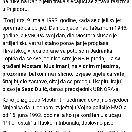
na ruke na Dan bijelih traka sjećajući se žrtava fašizma
u Prijedoru.
"Tog jutra, 9. maja 1993. godine, kada se cijeli svijet
spremao da obilježi Dan pobjede nad fašizmom 1945.
godine, a EVROPA svoj dan, dio Mostara slušao je
artiljerijsku vatru i stalno ponavljanje proglasa
Hrvatskog vijeća obrane sa potpisom
Jadranka
Topića
da se sve jedinice Armije RBiH predaju,
a svi
građani Mostara, Muslimani, na vidnim mjestima,
prozorima, balkonima i slično, izvjese bijele čaršafe,
čitaj bijele zastave
, čitaj da se predaju i kapituliraju",
pisao je
Sead Đulić,
danas predsjednik UBNORA-a.
Kako je izgledao Mostar tih sedmica dovoljno svjedoči
činjenica da u jednom izvještaju
Vojne policije
HVO-a
od 15. juna 1993. godine, a koji je korišten u slučaju
"Prlić i ostali" u Haškom tribunalu, doslovno piše: