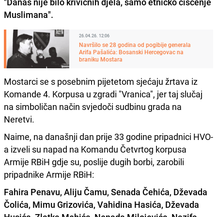
"Danas nije bilo krivičnih djela, samo etničko čišćenje
Muslimana".
26.04.26. 12:06
Navršilo se 28 godina od pogibije generala
Arifa Pašalića: Bosanski Hercegovac na
braniku Mostara
Mostarci se s posebnim pijetetom sjećaju žrtava iz
Komande 4. Korpusa u zgradi "Vranica", jer taj slučaj
na simboličan način svjedoči sudbinu grada na
Neretvi.
Naime, na današnji dan prije 33 godine pripadnici HVO-
a izveli su napad na Komandu Četvrtog korpusa
Armije RBiH gdje su, poslije dugih borbi, zarobili
pripadnike Armije RBiH:
Fahira Penavu, Aliju Čamu, Senada Čehića, Dževada
Čolića, Mimu Grizovića, Vahidina Hasića, Dževada