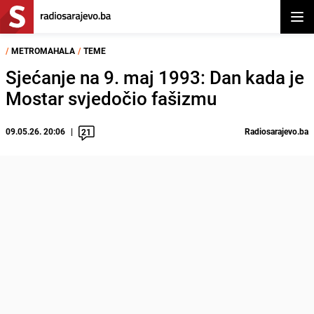
Otvor
/
METROMAHALA
/
TEME
Sjećanje na 9. maj 1993: Dan kada je
Mostar svjedočio fašizmu
09.05.26. 20:06
Radiosarajevo.ba
21