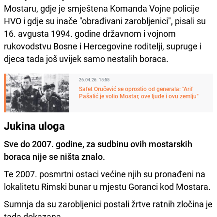
Mostaru, gdje je smještena Komanda Vojne policije
HVO i gdje su inače "obrađivani zarobljenici", pisali su
16. avgusta 1994. godine državnom i vojnom
rukovodstvu Bosne i Hercegovine roditelji, supruge i
djeca tada još uvijek samo nestalih boraca.
26.04.26. 15:55
Safet Oručević se oprostio od generala: "Arif
Pašalić je volio Mostar, ove ljude i ovu zemlju"
Jukina uloga
Sve do 2007. godine, za sudbinu ovih mostarskih
boraca nije se ništa znalo.
Te 2007. posmrtni ostaci većine njih su pronađeni na
lokalitetu Rimski bunar u mjestu Goranci kod Mostara.
Sumnja da su zarobljenici postali žrtve ratnih zločina je
tada dokazana.