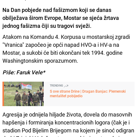
Na Dan pobjede nad fašizmom koji se danas
obilježava širom Evrope, Mostar se sjeća žrtava
jednog fašizma čiji su tragovi svježi.
Atakom na Komandu 4. Korpusa u mostarskoj zgradi
"Vranica" započeo je opći napad HVO-a i HV-a na
Mostar, a sukobi će biti okončani tek 1994. godine
Washingtonskim sporazumom.
Piše: Faruk Vele*
TRENDING
S ove strane Drine | Dragan Banjac: Plemenski
mentalitet pobijedio
Agresija je odnijela hiljade života, dovela do masovnih
hapšenja i formiranja koncentracionih logora (čak je i
stadion Pod Bijelim Brijegom na kojem je sinoć odigran