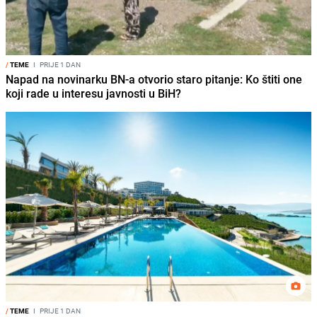
/
TEME
I
PRIJE 1 DAN
Napad na novinarku BN-a otvorio staro pitanje: Ko štiti one
koji rade u interesu javnosti u BiH?
/
TEME
I
PRIJE 1 DAN