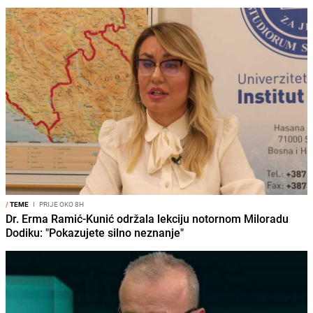
/
TEME
I
PRIJE OKO 8H
Dr. Erma Ramić-Kunić održala lekciju notornom Miloradu
Dodiku: "Pokazujete silno neznanje"