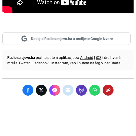
Dodajte Radiosarajevo.ba u omiljene Google izvore
Radiosarajevo.ba
pratite putem aplikacije za
Android
|
iOS
i društvenih
mreža
Twitter
|
Facebook
|
Instagram
, kao i putem našeg
Viber
Chata.