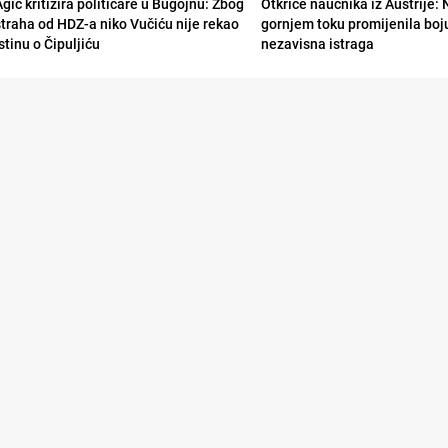
gić kritizira političare u Bugojnu: Zbog
Otkriće naučnika iz Austrije:
straha od HDZ-a niko Vučiću nije rekao
gornjem toku promijenila boju
stinu o Čipuljiću
nezavisna istraga