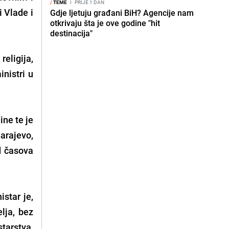
/
TEME
I
PRIJE 1 DAN
i Vlade i
Gdje ljetuju građani BiH? Agencije nam
otkrivaju šta je ove godine "hit
destinacija"
eligija,
inistri u
ine te je
arajevo,
nd časova
istar je,
lja, bez
tarstva,