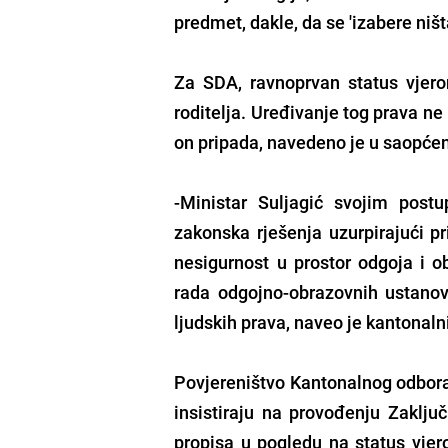
predmet, dakle, da se 'izabere niš
Za SDA, ravnoprvan status vjero
roditelja. Uređivanje tog prava ne
on pripada, navedeno je u saopćen
-Ministar Suljagić svojim postu
zakonska rješenja uzurpirajući p
nesigurnost u prostor odgoja i o
rada odgojno-obrazovnih ustanova
ljudskih prava, naveo je kantonal
Povjereništvo Kantonalnog odbora
insistiraju na provođenju Zaklju
propisa u pogledu na status vjero