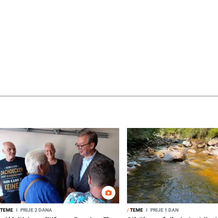
TEME
I
PRIJE 2 DANA
/
TEME
I
PRIJE 1 DAN