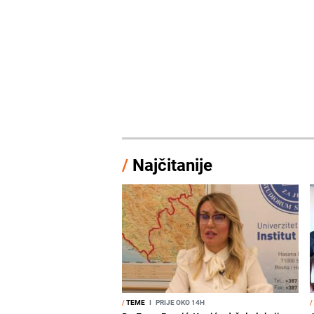
/
Najčitanije
/
TEME
I
PRIJE OKO 14H
/