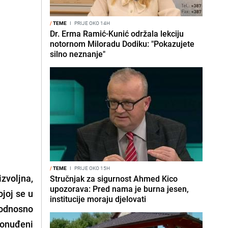
/
TEME
I
PRIJE OKO 14H
Dr. Erma Ramić-Kunić održala lekciju
notornom Miloradu Dodiku: "Pokazujete
silno neznanje"
/
TEME
I
PRIJE OKO 15H
izvoljna,
Stručnjak za sigurnost Ahmed Kico
upozorava: Pred nama je burna jesen,
ojoj se u
institucije moraju djelovati
 odnosno
ponuđeni