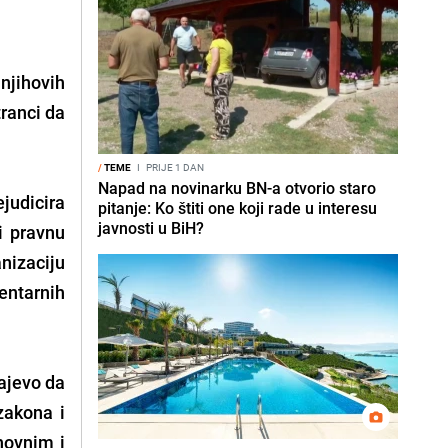
njihovih
tranci da
/
TEME
I
PRIJE 1 DAN
Napad na novinarku BN-a otvorio staro
judicira
pitanje: Ko štiti one koji rade u interesu
javnosti u BiH?
i pravnu
nizaciju
entarnih
ajevo da
zakona i
snovnim i