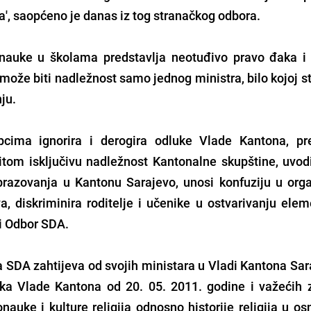
ta', saopćeno je danas iz tog stranačkog odbora.
nauke u školama predstavlja neotuđivo pravo đaka i 
 može biti nadležnost samo jednog ministra, bilo kojoj s
ju.
pcima ignorira i derogira odluke Vlade Kantona, pre
ritom isključivu nadležnost Kantonalne skupštine, uvod
brazovanja u Kantonu Sarajevo, unosi konfuziju u orga
, diskriminira roditelje i učenike u ostvarivanju elem
ni Odbor SDA.
 SDA zahtijeva od svojih ministara u Vladi Kantona Sar
čka Vlade Kantona od 20. 05. 2011. godine i važećih 
nauke i kulture religija odnosno historije religija u o