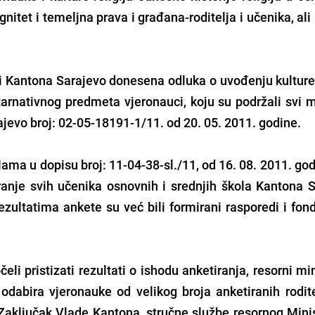
nitet i temeljna prava i građana-roditelja i učenika, ali 
 Kantona Sarajevo donesena odluka o uvođenju kulture r
tarnativnog predmeta vjeronauci, koju su podržali svi m
jevo broj: 02-05-18191-1/11. od 20. 05. 2011. godine.
ama u dopisu broj: 11-04-38-sl./11, od 16. 08. 2011. god
ranje svih učenika osnovnih i srednjih škola Kantona S
rezultatima ankete su već bili formirani rasporedi i fo
 pristizati rezultati o ishodu anketiranja, resorni min
dabira vjeronauke od velikog broja anketiranih rodite
 Zaključak Vlade Kantona, stručne službe resornog Minis