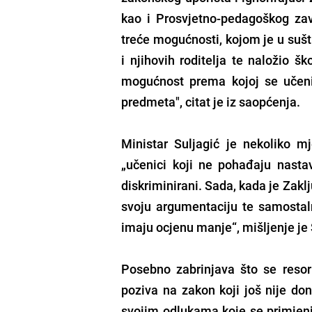
kao i Prosvjetno-pedagoškog zav
treće mogućnosti, kojom je u sušti
i njihovih roditelja te naložio š
mogućnost prema kojoj se učeni
predmeta", citat je iz saopćenja.
Ministar Suljagić je nekoliko m
„učenici koji ne pohađaju nast
diskriminirani. Sada, kada je Zakl
svoju argumentaciju te samostal
imaju ocjenu manje“, mišljenje j
Posebno zabrinjava što se resor
poziva na zakon koji još nije don
svojim odlukama koje se primjenju