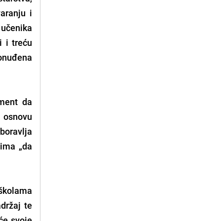
aranju i
a učenika
 i treću
ponuđena
ument da
m osnovu
aboravlja
cima „da
 školama
adržaj te
će svoje