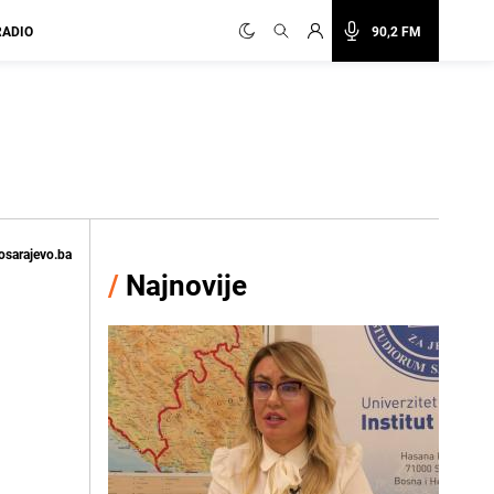
RADIO
90,2 FM
osarajevo.ba
/
Najnovije