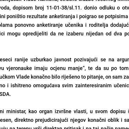
oda, dopisom broj 11-01-38/sl.11. donio odluku o otv
ni poništio rezultate anketiranja i poigrao se potpisim
kolama ponovno anketiranje učenika i roditelja dodajući
ci mogu opredijeliti da ne izaberu nijedan od dva 
jeseci ranije uzburkao javnost pozivajući se na arg
avu vjeronauke imaju ocjenu manje“, te da su po to
jučkom Vlade konačno bilo riješeno to pitanje, on sam z
no i ishitreno omogućava svim zainteresiranim učeni
e SDA.
ni ministar, kao organ izvršne vlasti, u svom dopisu
esen, direktno prejudicirajući njegov konačni oblik i s
ju na terenu vrši direktan pritisak i na taj način name