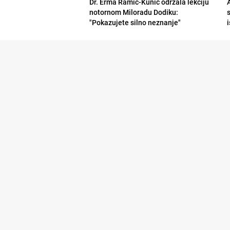
Dr. Erma Ramić-Kunić održala lekciju
A
notornom Miloradu Dodiku:
"Pokazujete silno neznanje"
i