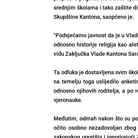
srednjim školama i tako zaštite dig
Skupštine Kantona, saopćeno je.
"Podsjećamo javnost da je u Vladi
odnosno historije religija kao ale
vidu Zaključka Vlade Kantona Sara
Ta odluka je dostavljena svim škol
na temelju toga uslijedilo anketi
odnosno njihovih roditelja, a po 
vjeronauke.
Međutim, odmah nakon što su počeli
očito osobno nezadovoljan zbog o
zakonskog uporišta i ignorirajući