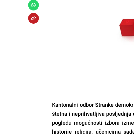
Kantonalni odbor Stranke demokrat
štetna i neprihvatljiva posljednja
pogledu mogućnosti izbora izmeđ
historije religija, učenicima s