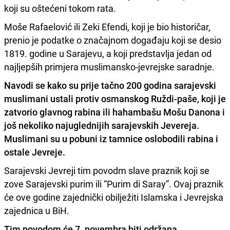
koji su oštećeni tokom rata.
Moše Rafaelović ili Zeki Efendi, koji je bio historičar,
prenio je podatke o značajnom događaju koji se desio
1819. godine u Sarajevu, a koji predstavlja jedan od
najljepših primjera muslimansko-jevrejske saradnje.
Navodi se kako su prije tačno 200 godina sarajevski
muslimani ustali protiv osmanskog Ruždi-paše, koji je
zatvorio glavnog rabina ili hahambašu Mošu Danona i
još nekoliko najuglednijih sarajevskih Jevereja.
Muslimani su u pobuni iz tamnice oslobodili rabina i
ostale Jevreje.
Sarajevski Jevreji tim povodm slave praznik koji se
zove Sarajevski purim ili “Purim di Saray”. Ovaj praznik
će ove godine zajednički obilježiti Islamska i Jevrejska
zajednica u BiH.
Tim povodom će 7. novembra biti održana