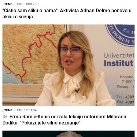
/
TEME
I
PRIJE OKO 23H
"Čistio sam sliku o nama": Aktivista Adnan Đelmo ponovo u
akciji čišćenja
/
TEME
I
PRIJE 2 DANA
Dr. Erma Ramić-Kunić održala lekciju notornom Miloradu
Dodiku: "Pokazujete silno neznanje"