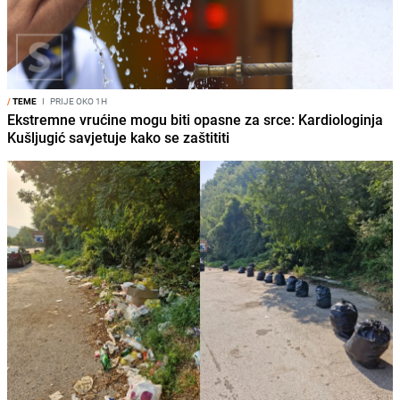
/
TEME
I
PRIJE OKO 1H
Ekstremne vrućine mogu biti opasne za srce: Kardiologinja
Kušljugić savjetuje kako se zaštititi