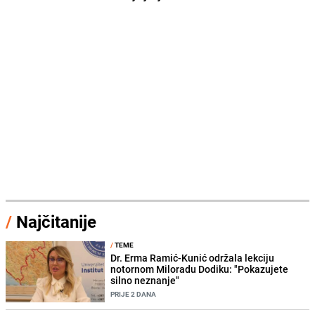
/
Najčitanije
/
TEME
Dr. Erma Ramić-Kunić održala lekciju
notornom Miloradu Dodiku: "Pokazujete
silno neznanje"
PRIJE 2 DANA