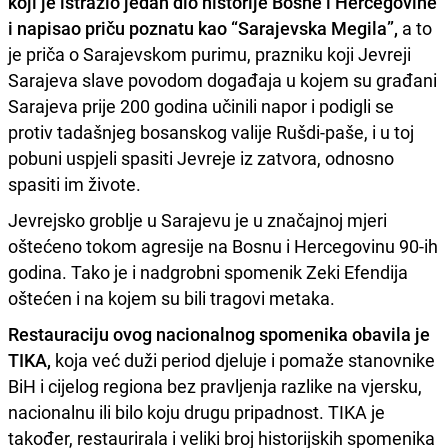
koji je istražio jedan dio historije Bosne i Hercegovine
i napisao priču poznatu kao “Sarajevska Megila”,
a to
je priča o Sarajevskom purimu, prazniku koji Jevreji
Sarajeva slave povodom događaja u kojem su građani
Sarajeva prije 200 godina učinili napor i podigli se
protiv tadašnjeg bosanskog valije Rušdi-paše, i u toj
pobuni uspjeli spasiti Jevreje iz zatvora, odnosno
spasiti im živote.
Jevrejsko groblje u Sarajevu je u značajnoj mjeri
oštećeno tokom agresije na Bosnu i Hercegovinu 90-ih
godina. Tako je i nadgrobni spomenik Zeki Efendija
oštećen i na kojem su bili tragovi metaka.
Restauraciju ovog nacionalnog spomenika obavila je
TIKA,
koja već duži period djeluje i pomaže stanovnike
BiH i cijelog regiona bez pravljenja razlike na vjersku,
nacionalnu ili bilo koju drugu pripadnost. TIKA je
također, restaurirala i veliki broj historijskih spomenika