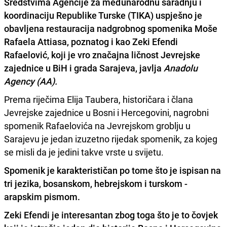
Sredstvima
Agencije za međunarodnu saradnju i
koordinaciju Republike Turske (TIKA)
uspješno je
obavljena restauracija nadgrobnog spomenika
Moše
Rafaela Attiasa
, poznatog i kao
Zeki Efendi
Rafaelović
, koji je vro značajna ličnost Jevrejske
zajednice u BiH i grada Sarajeva, javlja
Anadolu
Agency (AA).
Prema riječima Elija Taubera, historičara i člana
Jevrejske zajednice u Bosni i Hercegovini, nagrobni
spomenik Rafaelovića na Jevrejskom groblju u
Sarajevu je jedan izuzetno rijedak spomenik, za kojeg
se misli da je jedini takve vrste u svijetu.
Spomenik je karakterističan po tome što je ispisan na
tri jezika, bosanskom, hebrejskom i turskom -
arapskim pismom.
Zeki Efendi je interesantan zbog toga što je to čovjek