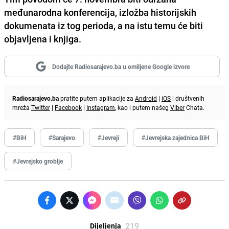
međunarodna konferencija, izložba historijskih
dokumenata iz tog perioda, a na istu temu će biti
objavljena i knjiga.
Dodajte Radiosarajevo.ba u omiljene Google izvore
Radiosarajevo.ba
pratite putem aplikacije za
Android
|
iOS
i društvenih
mreža
Twitter
|
Facebook
|
Instagram
, kao i putem našeg
Viber
Chata.
#BiH
#Sarajevo
#Jevreji
#Jevrejska zajednica BiH
#Jevrejsko groblje
219
Dijeljenja