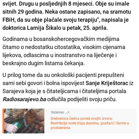
svijet. Drugu u posljednjih 8 mjeseci. Obje su imale
sitnih 29 godina. Neka ostane zapisano, na sramotu
FBiH, da su obje plaćale svoju terapiju", napisala je
doktorica Lamija Šikalo u petak, 25. aprila.
Godinama u bosanskohercegovačkim medijima
čitamo o nedostatku citostatika, visokim cijenama
lijekova, odlascima u inostranstvo na liječenje i
beskrajno dugim listama čekanja.
U prilog tome da su onkološki pacijenti prepušteni
sami sebi govori i bolna ispovijest
Sanje Kriještorac
iz
Sarajeva koja je s čitateljicama i čitateljima portala
Radiosarajevo.ba
odlučila podijeliti svoju priču.
TRENDING
Srebrenica žedna pored svojih izvora:
Restrikcije vode traju danima, građani i farme u
problemima