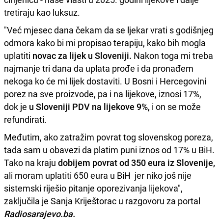
tretiraju kao luksuz.
"Već mjesec dana čekam da se ljekar vrati s godišnjeg
odmora kako bi mi propisao terapiju, kako bih mogla
uplatiti
novac za lijek u Sloveniji.
Nakon toga mi treba
najmanje tri dana da uplata prođe i da pronađem
nekoga ko će mi lijek dostaviti. U Bosni i Hercegovini
porez na sve proizvode, pa i na lijekove, iznosi 17%,
dok je
u Sloveniji PDV na lijekove 9%,
i on se može
refundirati.
Međutim, ako zatražim povrat tog slovenskog poreza,
tada sam u obavezi da platim puni iznos od 17% u BiH.
Tako na kraju
dobijem povrat od 350 eura iz Slovenije,
ali moram uplatiti 650 eura u BiH jer niko još nije
sistemski riješio pitanje oporezivanja lijekova",
zaključila je Sanja Kriještorac u razgovoru za portal
Radiosarajevo.ba.