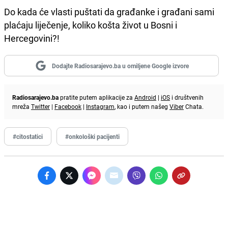
Do kada će vlasti puštati da građanke i građani sami
plaćaju liječenje, koliko košta život u Bosni i
Hercegovini?!
Dodajte Radiosarajevo.ba u omiljene Google izvore
Radiosarajevo.ba
pratite putem aplikacije za
Android
|
iOS
i društvenih
mreža
Twitter
|
Facebook
|
Instagram
, kao i putem našeg
Viber
Chata.
#citostatici
#onkološki pacijenti