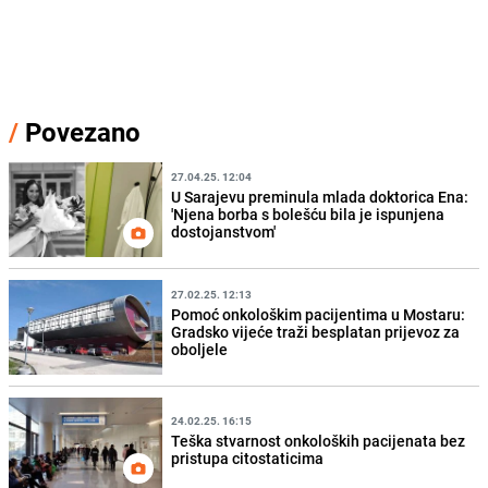
/
Povezano
27.04.25. 12:04
U Sarajevu preminula mlada doktorica Ena:
'Njena borba s bolešću bila je ispunjena
dostojanstvom'
27.02.25. 12:13
Pomoć onkološkim pacijentima u Mostaru:
Gradsko vijeće traži besplatan prijevoz za
oboljele
24.02.25. 16:15
Teška stvarnost onkoloških pacijenata bez
pristupa citostaticima