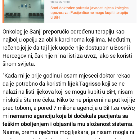
28.04.25. 13:00
Smrt doktorice potresla javnost, njena kolegica
upozorava: Pacijentice ne mogu kupiti terapiju
u BiH
Onkolog je Sanji preporučio određenu terapiju kao
najbolju opciju za oblik karcinoma koji ima. Međutim,
rečeno joj je da taj lijek uopće nije dostupan u Bosni i
Hercegovini, čak nije ni na listi za uvoz, iako se koristi
širom svijeta.
"Kada mi je prije godinu i osam mjeseci doktor rekao
da je potrebno da koristim
lijek Tagrisso
koji se ne
nalazi na listi lijekova koji se mogu kupiti u BiH, nisam
ni slutila šta me čeka. Niko te ne pripremi na put koji je
pred tobom, a pored 7 miliona agencija u BiH za
nešto
,
mi
nemamo agenciju koja bi dočekala pacijenta sa
teškim oboljenjem i objasnila mu složenost sistema
.
Naime, prema riječima mog ljekara, ja nisam mogla ni