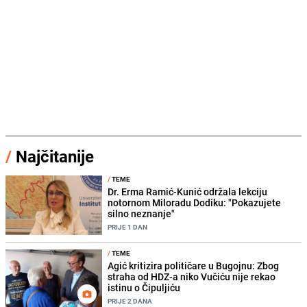
/
Najčitanije
/
TEME
Dr. Erma Ramić-Kunić održala lekciju
notornom Miloradu Dodiku: "Pokazujete
silno neznanje"
PRIJE 1 DAN
/
TEME
Agić kritizira političare u Bugojnu: Zbog
straha od HDZ-a niko Vučiću nije rekao
istinu o Čipuljiću
PRIJE 2 DANA