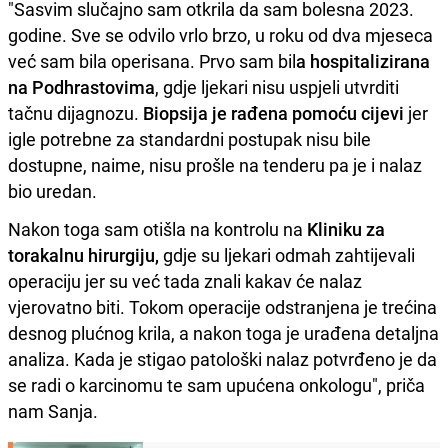
"Sasvim slučajno sam otkrila da sam bolesna 2023.
godine. Sve se odvilo vrlo brzo, u roku od dva mjeseca
već sam bila operisana. Prvo sam bil
a hospitalizirana
na Podhrastovima
, gdje ljekari nisu uspjeli utvrditi
tačnu dijagnozu.
Biopsija je rađena pomoću cijevi
jer
igle potrebne za standardni postupak nisu bile
dostupne, naime, nisu prošle na tenderu pa je i nalaz
bio uredan.
Nakon toga sam otišla na kontrolu na
Kliniku za
torakalnu hirurgiju,
gdje su ljekari odmah zahtijevali
operaciju jer su već tada znali kakav će nalaz
vjerovatno biti. Tokom operacije odstranjena je trećina
desnog plućnog krila, a nakon toga je urađena detaljna
analiza. Kada je stigao patološki nalaz potvrđeno je da
se radi o karcinomu te sam upućena onkologu", priča
nam Sanja.