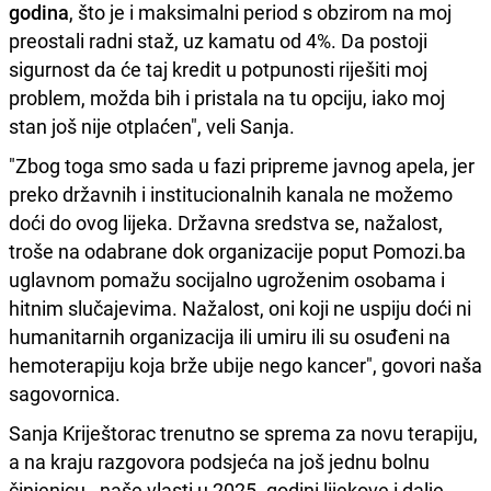
godina
, što je i maksimalni period s obzirom na moj
preostali radni staž, uz kamatu od 4%. Da postoji
sigurnost da će taj kredit u potpunosti riješiti moj
problem, možda bih i pristala na tu opciju, iako moj
stan još nije otplaćen", veli Sanja.
"Zbog toga smo sada u fazi pripreme javnog apela, jer
preko državnih i institucionalnih kanala ne možemo
doći do ovog lijeka. Državna sredstva se, nažalost,
troše na odabrane dok organizacije poput Pomozi.ba
uglavnom pomažu socijalno ugroženim osobama i
hitnim slučajevima. Nažalost, oni koji ne uspiju doći ni
humanitarnih organizacija ili umiru ili su osuđeni na
hemoterapiju koja brže ubije nego kancer", govori naša
sagovornica.
Sanja Kriještorac trenutno se sprema za novu terapiju,
a na kraju razgovora podsjeća na još jednu bolnu
činjenicu - naše vlasti u 2025. godini lijekove i dalje