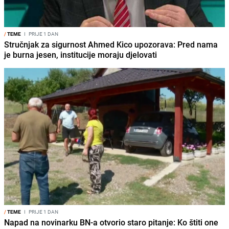
/
TEME
I
PRIJE 1 DAN
Stručnjak za sigurnost Ahmed Kico upozorava: Pred nama
je burna jesen, institucije moraju djelovati
/
TEME
I
PRIJE 1 DAN
Napad na novinarku BN-a otvorio staro pitanje: Ko štiti one