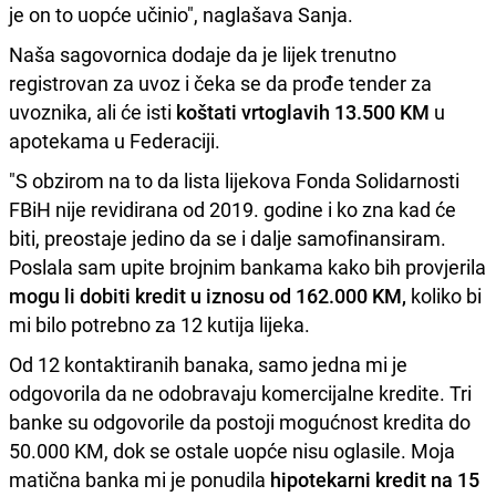
je on to uopće učinio", naglašava Sanja.
Naša sagovornica dodaje da je lijek trenutno
registrovan za uvoz i čeka se da prođe tender za
uvoznika, ali će isti
koštati vrtoglavih 13.500 KM
u
apotekama u Federaciji.
"S obzirom na to da lista lijekova Fonda Solidarnosti
FBiH nije revidirana od 2019. godine i ko zna kad će
biti, preostaje jedino da se i dalje samofinansiram.
Poslala sam upite brojnim bankama kako bih provjerila
mogu li dobiti kredit u iznosu od 162.000 KM,
koliko bi
mi bilo potrebno za 12 kutija lijeka.
Od 12 kontaktiranih banaka, samo jedna mi je
odgovorila da ne odobravaju komercijalne kredite. Tri
banke su odgovorile da postoji mogućnost kredita do
50.000 KM, dok se ostale uopće nisu oglasile. Moja
matična banka mi je ponudila
hipotekarni kredit na 15