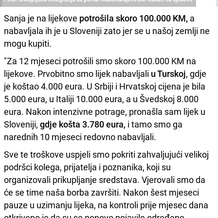
Sanja je na lijekove
potrošila skoro 100.000 KM,
a
nabavljala ih je u Sloveniji zato jer se u našoj zemlji ne
mogu kupiti.
"Za 12 mjeseci potrošili smo skoro 100.000 KM na
lijekove. Prvobitno smo lijek nabavljali
u Turskoj
, gdje
je koštao 4.000 eura. U Srbiji i Hrvatskoj cijena je bila
5.000 eura, u Italiji 10.000 eura, a u Švedskoj 8.000
eura. Nakon intenzivne potrage, pronašla sam lijek u
Sloveniji,
gdje košta 3.780 eura,
i tamo smo ga
narednih 10 mjeseci redovno nabavljali.
Sve te troškove uspjeli smo pokriti zahvaljujući velikoj
podršci kolega, prijatelja i poznanika, koji su
organizovali prikupljanje sredstava. Vjerovali smo da
će se time naša borba završiti. Nakon šest mjeseci
pauze u uzimanju lijeka, na kontroli prije mjesec dana
otkriveno je da su se ponovo pojavile određene