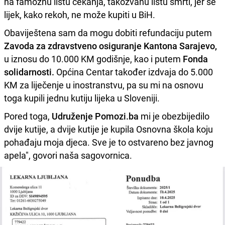
na famoznu listu čekanja, takozvanu listu smrti, jer se
lijek, kako rekoh, ne može kupiti u BiH.
Obaviještena sam da mogu dobiti refundaciju putem
Zavoda za zdravstveno osiguranje Kantona Sarajevo,
u iznosu do 10.000 KM godišnje, kao i putem
Fonda
solidarnosti.
Općina Centar također izdvaja do 5.000
KM za liječenje u inostranstvu, pa su mi na osnovu
toga kupili jednu kutiju lijeka u Sloveniji.
Pored toga,
Udruženje Pomozi.ba
mi je obezbijedilo
dvije kutije, a dvije kutije je kupila Osnovna škola koju
pohađaju moja djeca. Sve je to ostvareno bez javnog
apela", govori naša sagovornica.