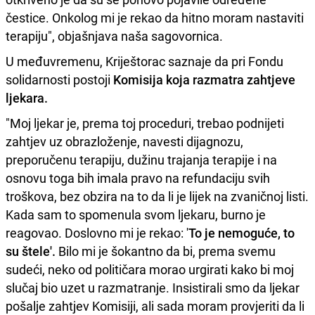
čestice. Onkolog mi je rekao da hitno moram nastaviti
terapiju", objašnjava naša sagovornica.
U međuvremenu, Kriještorac saznaje da pri Fondu
solidarnosti postoji
Komisija koja razmatra zahtjeve
ljekara.
"Moj ljekar je, prema toj proceduri, trebao podnijeti
zahtjev uz obrazloženje, navesti dijagnozu,
preporučenu terapiju, dužinu trajanja terapije i na
osnovu toga bih imala pravo na refundaciju svih
troškova, bez obzira na to da li je lijek na zvaničnoj listi.
Kada sam to spomenula svom ljekaru, burno je
reagovao. Doslovno mi je rekao: '
To je nemoguće, to
su štele'.
Bilo mi je šokantno da bi, prema svemu
sudeći, neko od političara morao urgirati kako bi moj
slučaj bio uzet u razmatranje. Insistirali smo da ljekar
pošalje zahtjev Komisiji, ali sada moram provjeriti da li