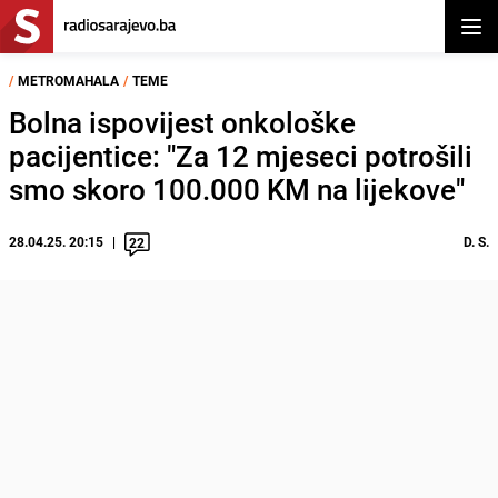
Otvor
/
METROMAHALA
/
TEME
Bolna ispovijest onkološke
pacijentice: "Za 12 mjeseci potrošili
smo skoro 100.000 KM na lijekove"
28.04.25. 20:15
D. S.
22