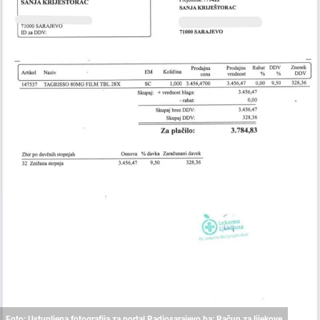
Foto: Ustupljena fotografija za portal Radiosarajevo.ba: Račun za lijekove