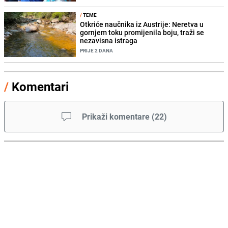
/
TEME
Otkriće naučnika iz Austrije: Neretva u
gornjem toku promijenila boju, traži se
nezavisna istraga
PRIJE 2 DANA
/
Komentari
Prikaži komentare
(
22
)