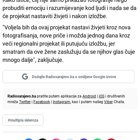
probuditi emociju i razumijevanje kod ljudi i nada se da
će projekat nastaviti živjeti i nakon izložbe.
"Voljela bih da ovaj projekat nastavi živjeti kroz nova
fotografisanja, nove priče i možda jednog dana kroz
veći regionalni projekat ili putujuću izložbu, jer
smatram da ove žene zaslužuju da se njihov glas čuje
mnogo dalje", zaključuje.
Dodajte Radiosarajevo.ba u omiljene Google izvore
Radiosarajevo.ba
pratite putem aplikacije za
Android
|
iOS
i društvenih
mreža
Twitter
|
Facebook
|
Instagram
, kao i putem našeg
Viber
Chata.
#multipla skleroza