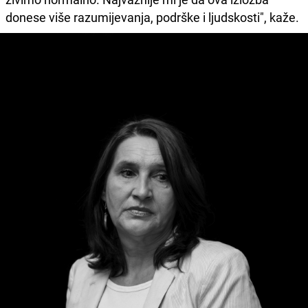
donese više razumijevanja, podrške i ljudskosti", kaže.