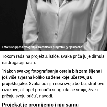
Foto: Ustupljena fotografija: Učesnica u programu @rijaldacebo
Tokom rada na projektu, ističe, svaka priča ju je dirnula
na drugačiji način.
"
Nakon svakog fotografisanja ostala bih zamišljena i
još više svjesna koliko su žene koje učestvuju u
projektu jake
. Svaka od njih nosi svoju borbu, strahove
i izazove, ali opet pronađu snagu da se smiju, žive i
pričaju svoju priču", navodi.
Projekat je promijenio i nju samu