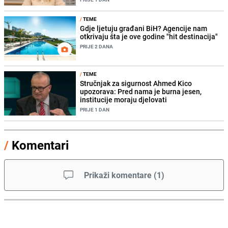
/
TEME
Gdje ljetuju građani BiH? Agencije nam
otkrivaju šta je ove godine "hit destinacija"
PRIJE 2 DANA
/
TEME
Stručnjak za sigurnost Ahmed Kico
upozorava: Pred nama je burna jesen,
institucije moraju djelovati
PRIJE 1 DAN
/
Komentari
Prikaži komentare
(
1
)