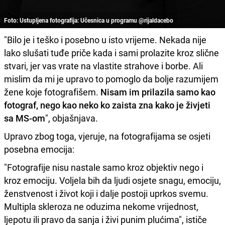
Foto: Ustupljena fotografija: Učesnica u programu @rijaldacebo
"Bilo je i teško i posebno u isto vrijeme. Nekada nije
lako slušati tuđe priče kada i sami prolazite kroz slične
stvari, jer vas vrate na vlastite strahove i borbe. Ali
mislim da mi je upravo to pomoglo da bolje razumijem
žene koje fotografišem.
Nisam im prilazila samo kao
fotograf, nego kao neko ko zaista zna kako je živjeti
sa MS-om
", objašnjava.
Upravo zbog toga, vjeruje, na fotografijama se osjeti
posebna emocija:
"Fotografije nisu nastale samo kroz objektiv nego i
kroz emociju. Voljela bih da ljudi osjete snagu, emociju,
ženstvenost i život koji i dalje postoji uprkos svemu.
Multipla skleroza ne oduzima nekome vrijednost,
ljepotu ili pravo da sanja i živi punim plućima", ističe