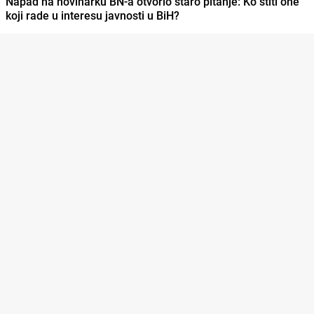
Napad na novinarku BN-a otvorio staro pitanje: Ko štiti one
koji rade u interesu javnosti u BiH?