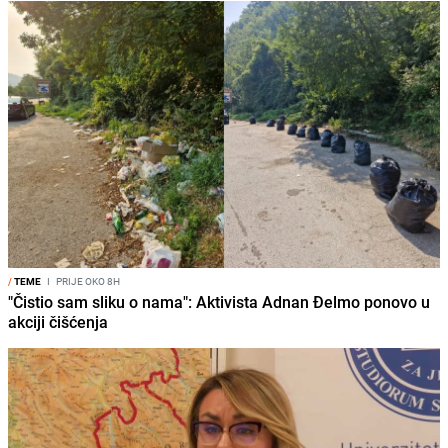
/
TEME
I
PRIJE OKO 8H
"Čistio sam sliku o nama": Aktivista Adnan Đelmo ponovo u
akciji čišćenja