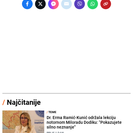
/
Najčitanije
/
TEME
Dr. Erma Ramić-Kunić održala lekciju
notornom Miloradu Dodiku: "Pokazujete
silno neznanje"
PRIJE 1 DAN