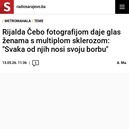
Otvor
/
METROMAHALA
/
TEME
Rijalda Čebo fotografijom daje glas
ženama s multiplom sklerozom:
"Svaka od njih nosi svoju borbu"
13.05.26. 11:36
A. Ma.
1