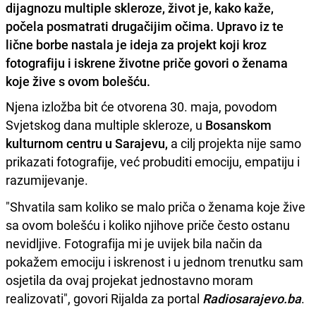
dijagnozu multiple skleroze, život je, kako kaže,
počela posmatrati drugačijim očima. Upravo iz te
lične borbe nastala je ideja za projekt koji kroz
fotografiju i iskrene životne priče govori o ženama
koje žive s ovom bolešću.
Njena izložba bit će otvorena 30. maja, povodom
Svjetskog dana multiple skleroze, u
Bosanskom
kulturnom centru u Sarajevu,
a cilj projekta nije samo
prikazati fotografije, već probuditi emociju, empatiju i
razumijevanje.
"Shvatila sam koliko se malo priča o ženama koje žive
sa ovom bolešću i koliko njihove priče često ostanu
nevidljive. Fotografija mi je uvijek bila način da
pokažem emociju i iskrenost i u jednom trenutku sam
osjetila da ovaj projekat jednostavno moram
realizovati", govori Rijalda za portal
Radiosarajevo.ba
.