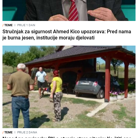
/
TEME
I
PRIJE 1 DAN
Stručnjak za sigurnost Ahmed Kico upozorava: Pred nama
je burna jesen, institucije moraju djelovati
/
TEME
I
PRIJE 2 DANA