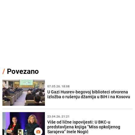
/
Povezano
07.05.26. 18:08
U Gazi Husrev-begovoj biblioteci otvorena
izložba o rušenju džamija u BiH i na Kosovu
23.04.26. 21:21
Više od lične ispovijesti: U BKC-u
predstavljena knjiga "Miss opkoljenog
Sarajeva" Inele Nogić