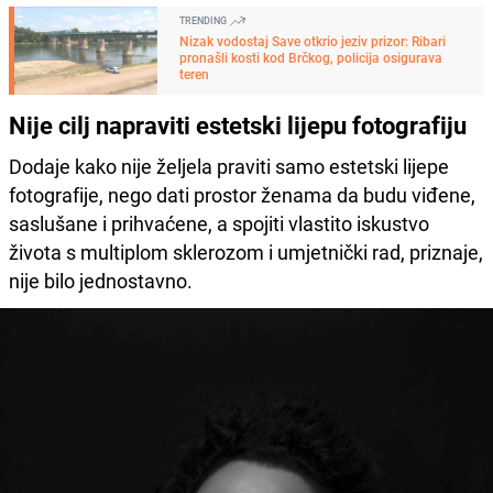
TRENDING
Nizak vodostaj Save otkrio jeziv prizor: Ribari
pronašli kosti kod Brčkog, policija osigurava
teren
Nije cilj napraviti estetski lijepu fotografiju
Dodaje kako nije željela praviti samo estetski lijepe
fotografije, nego dati prostor ženama da budu viđene,
saslušane i prihvaćene, a spojiti vlastito iskustvo
života s multiplom sklerozom i umjetnički rad, priznaje,
nije bilo jednostavno.