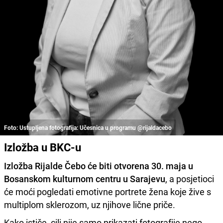
Foto: Ustupljena fotografija: Učesnica u programu @rijaldacebo
Izložba u BKC-u
Izložba Rijalde Čebo će biti otvorena 30. maja u
Bosanskom kulturnom centru u Sarajevu
, a posjetioci
će moći pogledati emotivne portrete žena koje žive s
multiplom sklerozom, uz njihove lične priče.
Kako ističe, cilj nije samo prikazati fotografije nego