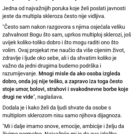
Jedna od najvažnijih poruka koje želi poslati javnosti
jeste da multipla skleroza često nije vidljiva.
"Često sam nakon razgovora s njima osjećala veliku
zahvalnost Bogu što sam, uprkos multiploj sklerozi, još
uvijek koliko-toliko dobro i što mogu raditi ono što
volim. Ovaj projekat me naučio da više cijenim život,
zdravlje i ljude oko sebe, ali i da shvatim koliko je
važno da jedni drugima budemo podrška i
razumijevanje.
Mnogi misle da ako osoba izgleda
dobro, onda joj nije teško, a zapravo iza toga često
stoje umor, bolovi, strahovi i svakodnevne borbe koje
drugi ne vide
", naglašava.
Dodala je i kako želi da ljudi shvate da osobe s
multiplom sklerozom nisu samo njihova dijagnoza.
"Mi i dalje imamo snove, emocije, ambicije i želju da
živimo normalno. Najvažnije mi je da ova izložba