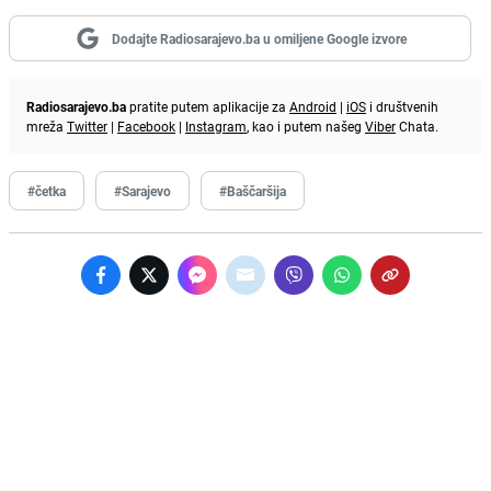
Dodajte Radiosarajevo.ba u omiljene Google izvore
Radiosarajevo.ba
pratite putem aplikacije za
Android
|
iOS
i društvenih
mreža
Twitter
|
Facebook
|
Instagram
, kao i putem našeg
Viber
Chata.
#četka
#Sarajevo
#Baščaršija