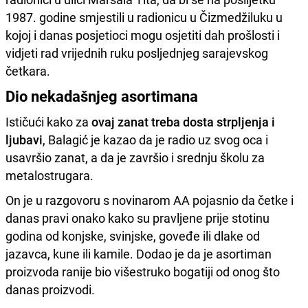
1987. godine smjestili u radionicu u Čizmedžiluku u
kojoj i danas posjetioci mogu osjetiti dah prošlosti i
vidjeti rad vrijednih ruku posljednjeg sarajevskog
četkara.
Dio nekadašnjeg asortimana
Ističući kako za
ovaj zanat treba dosta strpljenja i
ljubavi
, Balagić je kazao da je radio uz svog oca i
usavršio zanat, a da je završio i srednju školu za
metalostrugara.
On je u razgovoru s novinarom AA pojasnio da četke i
danas pravi onako kako su pravljene prije stotinu
godina od konjske, svinjske, goveđe ili dlake od
jazavca, kune ili kamile. Dodao je da je asortiman
proizvoda ranije bio višestruko bogatiji od onog što
danas proizvodi.