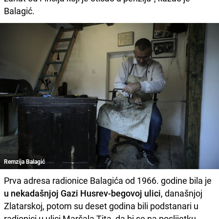
Balagić.
Remzija Balagić
Prva adresa radionice Balagića od 1966. godine bila je
u nekadašnjoj Gazi Husrev-begovoj ulici
, današnjoj
Zlatarskoj, potom su deset godina bili podstanari u
radionici u ulici Maršala Tita, da bi se na poslijetku