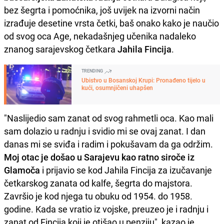
bez šegrta i pomoćnika, još uvijek na izvorni način
izrađuje desetine vrsta četki, baš onako kako je naučio
od svog oca Age, nekadašnjeg učenika nadaleko
znanog sarajevskog četkara
Jahila Fincija
.
TRENDING
Ubistvo u Bosanskoj Krupi: Pronađeno tijelo u
kući, osumnjičeni uhapšen
"Naslijedio sam zanat od svog rahmetli oca. Kao mali
sam dolazio u radnju i svidio mi se ovaj zanat. I dan
danas mi se sviđa i radim i pokušavam da ga održim.
Moj otac je došao u Sarajevu kao ratno siroče iz
Glamoča
i prijavio se kod Jahila Fincija za izučavanje
četkarskog zanata od kalfe, šegrta do majstora.
Završio je kod njega tu obuku od 1954. do 1958.
godine. Kada se vratio iz vojske, preuzeo je i radnju i
zanat od Fincija koji je otišao u penziju", kazao je