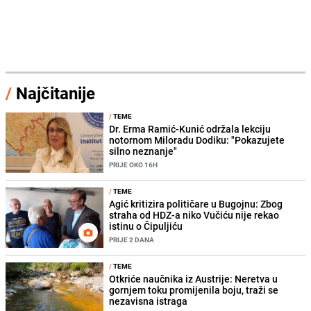
/
Najčitanije
/
TEME
Dr. Erma Ramić-Kunić održala lekciju
notornom Miloradu Dodiku: "Pokazujete
silno neznanje"
PRIJE OKO 16H
/
TEME
Agić kritizira političare u Bugojnu: Zbog
straha od HDZ-a niko Vučiću nije rekao
istinu o Čipuljiću
PRIJE 2 DANA
/
TEME
Otkriće naučnika iz Austrije: Neretva u
gornjem toku promijenila boju, traži se
nezavisna istraga