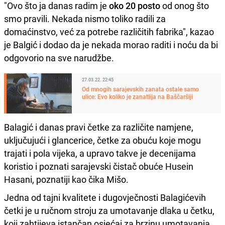
"Ovo što ja danas radim je
oko 20 posto
od onog što
smo pravili. Nekada nismo toliko radili za
domaćinstvo, već za potrebe različitih fabrika", kazao
je Balgić i dodao da je nekada morao raditi i noću da bi
odgovorio na sve narudžbe.
27.03.22. 22:45
Od mnogih sarajevskih zanata ostale samo
ulice: Evo koliko je zanatlija na Baščaršiji
Balagić i danas pravi četke za različite namjene,
uključujući i glancerice, četke za obuću koje mogu
trajati i pola vijeka, a upravo takve je decenijama
koristio i poznati sarajevski čistač obuće Husein
Hasani, poznatiji kao čika Mišo.
Jedna od tajni kvalitete i dugovječnosti Balagićevih
četki je u ručnom stroju za umotavanje dlaka u četku,
koji zahtijeva istančan osjećaj za brzinu umotavanja