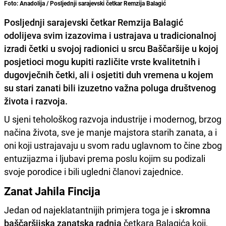
Foto: Anadolija / Posljednji sarajevski četkar Remzija Balagić
Posljednji sarajevski četkar Remzija Balagić
odolijeva svim izazovima i ustrajava u tradicionalnoj
izradi četki u svojoj radionici u srcu Baščaršije u kojoj
posjetioci mogu kupiti različite vrste kvalitetnih i
dugovječnih četki, ali i osjetiti duh vremena u kojem
su stari zanati bili izuzetno važna poluga društvenog
života i razvoja.
U sjeni tehološkog razvoja industrije i modernog, brzog
načina života, sve je manje majstora starih zanata, a i
oni koji ustrajavaju u svom radu uglavnom to čine zbog
entuzijazma i ljubavi prema poslu kojim su podizali
svoje porodice i bili ugledni članovi zajednice.
Zanat Jahila Fincija
Jedan od najeklatantnijih primjera toga je i
skromna
baščaršijska zanatska radnja
četkara Balagića koji,