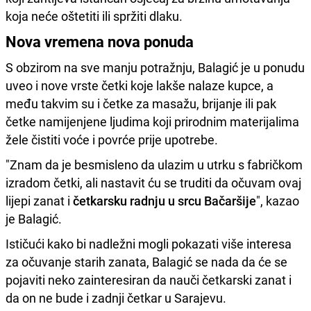
koja neće oštetiti ili spržiti dlaku.
Nova vremena nova ponuda
S obzirom na sve manju potražnju, Balagić je u ponudu
uveo i nove vrste četki koje lakše nalaze kupce, a
među takvim su i četke za masažu, brijanje ili pak
četke namijenjene ljudima koji prirodnim materijalima
žele čistiti voće i povrće prije upotrebe.
"Znam da je besmisleno da ulazim u utrku s fabričkom
izradom četki, ali nastavit ću se truditi da očuvam ovaj
lijepi zanat i
četkarsku radnju u srcu Bačaršije
", kazao
je Balagić.
Ističući kako bi nadležni mogli pokazati više interesa
za očuvanje starih zanata, Balagić se nada da će se
pojaviti neko zainteresiran da nauči četkarski zanat i
da on ne bude i zadnji četkar u Sarajevu.