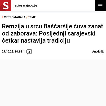
Otvor
/
METROMAHALA
/
TEME
Remzija u srcu Baščaršije čuva zanat
od zaborava: Posljednji sarajevski
četkar nastavlja tradiciju
29.10.22. 10:14
Anadolija
3