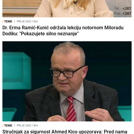
/
TEME
I
PRIJE OKO 16H
Dr. Erma Ramić-Kunić održala lekciju notornom Miloradu
Dodiku: "Pokazujete silno neznanje"
/
TEME
I
PRIJE OKO 18H
Stručnjak za sigurnost Ahmed Kico upozorava: Pred nama