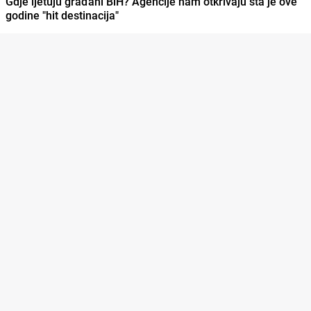
Gdje ljetuju građani BiH? Agencije nam otkrivaju šta je ove
godine "hit destinacija"