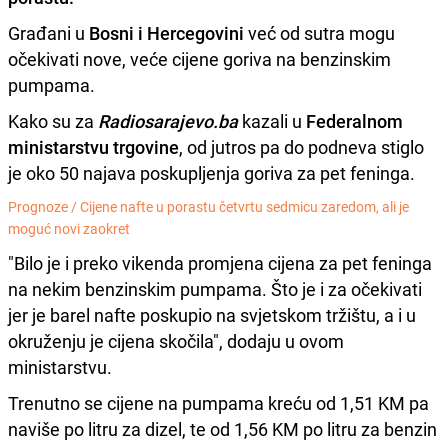
Građani u
Bosni i Hercegovini
već od sutra mogu
očekivati nove, veće cijene goriva na benzinskim
pumpama.
Kako su za
Radiosarajevo.ba
kazali u
Federalnom
ministarstvu trgovine
, od jutros pa do podneva stiglo
je oko 50 najava poskupljenja goriva za pet feninga.
Prognoze /
Cijene nafte u porastu četvrtu sedmicu zaredom, ali je
moguć novi zaokret
"Bilo je i preko vikenda promjena cijena za pet feninga
na nekim benzinskim pumpama. Što je i za očekivati
jer je barel nafte poskupio na svjetskom tržištu, a i u
okruženju je cijena skočila", dodaju u ovom
ministarstvu.
Trenutno se cijene na pumpama kreću od 1,51 KM pa
naviše po litru za dizel, te od 1,56 KM po litru za benzin