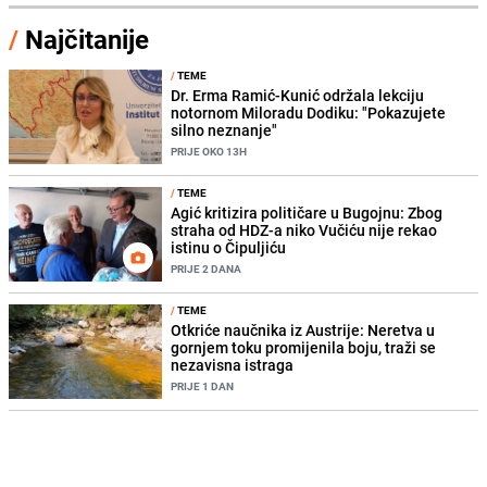
/
Najčitanije
/
TEME
Dr. Erma Ramić-Kunić održala lekciju
notornom Miloradu Dodiku: "Pokazujete
silno neznanje"
PRIJE OKO 13H
/
TEME
Agić kritizira političare u Bugojnu: Zbog
straha od HDZ-a niko Vučiću nije rekao
istinu o Čipuljiću
PRIJE 2 DANA
/
TEME
Otkriće naučnika iz Austrije: Neretva u
gornjem toku promijenila boju, traži se
nezavisna istraga
PRIJE 1 DAN