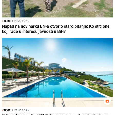
/
TEME
I
PRIJE 1 DAN
Napad na novinarku BN-a otvorio staro pitanje: Ko štiti one
koji rade u interesu javnosti u BiH?
/
TEME
I
PRIJE 1 DAN