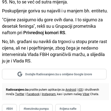
95. No, to se već od sutra mijenja.
Poskupljenje goriva su najavili i u manjem bh. entitetu.
"Cijene zasigurno idu gore ovih dana. I to sigurno za
desetak feninga", rekli su u Grupaciji prometnika
naftom pri
Privrednoj komori RS
.
No, bh. građani su navikli da trgovci u stopu prate rast
cijena, ali ne i pojeftinjenje, zbog čega je nedavno
intervenirala Vlada FBiH ograničivši maržu, a slijedila
ju je i Vlada RS.
Dodajte Radiosarajevo.ba u omiljene Google izvore
Radiosarajevo.ba
pratite putem aplikacije za
Android
|
iOS
i društvenih
mreža
Twitter
|
Facebook
|
Instagram
, kao i putem našeg
Viber
Chata.
#BiH
#benzinska pumpa
#cijena nafte