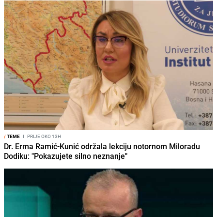
/
TEME
I
PRIJE OKO 13H
Dr. Erma Ramić-Kunić održala lekciju notornom Miloradu
Dodiku: "Pokazujete silno neznanje"