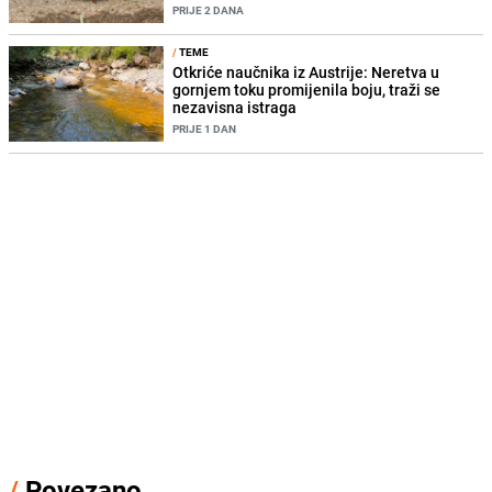
PRIJE 2 DANA
/
TEME
Otkriće naučnika iz Austrije: Neretva u
gornjem toku promijenila boju, traži se
nezavisna istraga
PRIJE 1 DAN
/
Povezano