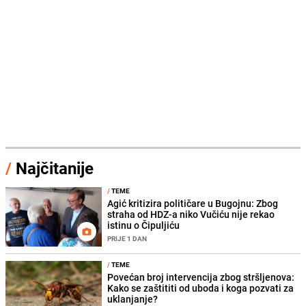
/
Najčitanije
/
TEME
Agić kritizira političare u Bugojnu: Zbog
straha od HDZ-a niko Vučiću nije rekao
istinu o Čipuljiću
PRIJE 1 DAN
/
TEME
Povećan broj intervencija zbog stršljenova:
Kako se zaštititi od uboda i koga pozvati za
uklanjanje?