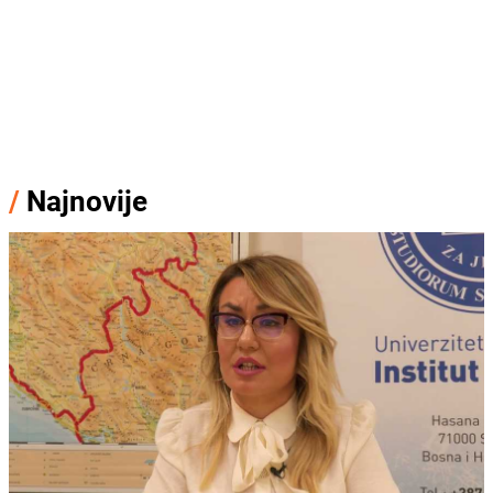
/
Najnovije