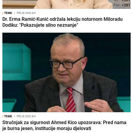
/
TEME
I
PRIJE OKO 6H
Dr. Erma Ramić-Kunić održala lekciju notornom Miloradu
Dodiku: "Pokazujete silno neznanje"
/
TEME
I
PRIJE OKO 8H
Stručnjak za sigurnost Ahmed Kico upozorava: Pred nama
je burna jesen, institucije moraju djelovati