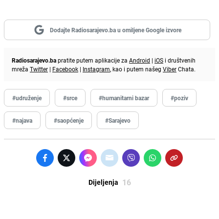
Dodajte Radiosarajevo.ba u omiljene Google izvore
Radiosarajevo.ba
pratite putem aplikacije za
Android
|
iOS
i društvenih
mreža
Twitter
|
Facebook
|
Instagram
, kao i putem našeg
Viber
Chata.
#udruženje
#srce
#humanitarni bazar
#poziv
#najava
#saopćenje
#Sarajevo
16
Dijeljenja