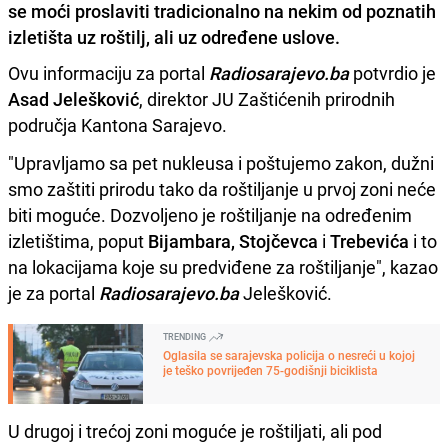
se moći proslaviti tradicionalno na nekim od poznatih
izletišta uz roštilj, ali uz određene uslove.
Ovu informaciju za portal
Radiosarajevo.ba
potvrdio je
Asad Jelešković
, direktor JU Zaštićenih prirodnih
područja Kantona Sarajevo.
"Upravljamo sa pet nukleusa i poštujemo zakon, dužni
smo zaštiti prirodu tako da roštiljanje u prvoj zoni neće
biti moguće. Dozvoljeno je roštiljanje na određenim
izletištima, poput
Bijambara, Stojčevca
i
Trebevića
i to
na lokacijama koje su predviđene za roštiljanje", kazao
je za portal
Radiosarajevo.ba
Jelešković.
TRENDING
Oglasila se sarajevska policija o nesreći u kojoj
je teško povrijeđen 75-godišnji biciklista
U drugoj i trećoj zoni moguće je roštiljati, ali pod