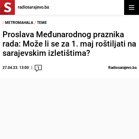
Otvor
/
METROMAHALA
/
TEME
Proslava Međunarodnog praznika
rada: Može li se za 1. maj roštiljati na
sarajevskim izletištima?
27.04.23. 13:00
Radiosarajevo.ba
1