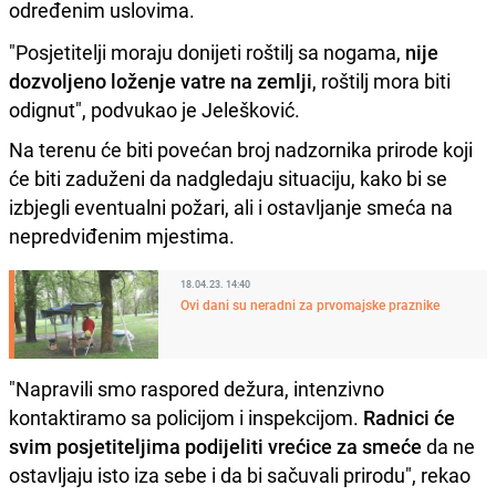
određenim uslovima.
"Posjetitelji moraju donijeti roštilj sa nogama,
nije
dozvoljeno loženje vatre na zemlji
, roštilj mora biti
odignut", podvukao je Jelešković.
Na terenu će biti povećan broj nadzornika prirode koji
će biti zaduženi da nadgledaju situaciju, kako bi se
izbjegli eventualni požari, ali i ostavljanje smeća na
nepredviđenim mjestima.
18.04.23. 14:40
Ovi dani su neradni za prvomajske praznike
"Napravili smo raspored dežura, intenzivno
kontaktiramo sa policijom i inspekcijom.
Radnici će
svim posjetiteljima podijeliti vrećice za smeće
da ne
ostavljaju isto iza sebe i da bi sačuvali prirodu", rekao