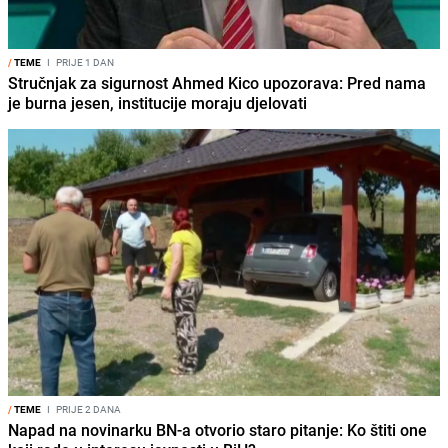
/
TEME
I
PRIJE 1 DAN
Stručnjak za sigurnost Ahmed Kico upozorava: Pred nama
je burna jesen, institucije moraju djelovati
/
TEME
I
PRIJE 2 DANA
Napad na novinarku BN-a otvorio staro pitanje: Ko štiti one