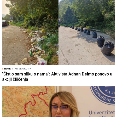
/
TEME
I
PRIJE OKO 1H
"Čistio sam sliku o nama": Aktivista Adnan Đelmo ponovo u
akciji čišćenja