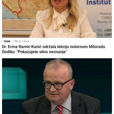
/
TEME
I
PRIJE 1 DAN
Dr. Erma Ramić-Kunić održala lekciju notornom Miloradu
Dodiku: "Pokazujete silno neznanje"