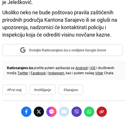
je Jelešković.
Ukoliko neko ne bude poštovao pravila zaštićenih
prirodnih područja Kantona Sarajevo ili se ogluši na
upozorenja, nadzornici će kontaktirati policiju i
inspekciju koja će odrediti visinu novčane kazne.
Dodajte Radiosarajevo.ba u omiljene Google izvore
Radiosarajevo.ba
pratite putem aplikacije za
Android
|
iOS
i društvenih
mreža
Twitter
|
Facebook
|
Instagram
, kao i putem našeg
Viber
Chata.
#Prvi maj
#roštiljanje
#Sarajevo