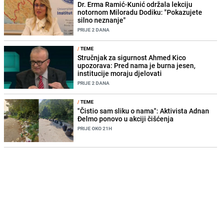
Dr. Erma Ramić-Kunić održala lekciju
notornom Miloradu Dodiku: "Pokazujete
silno neznanje"
PRIJE 2 DANA
/
TEME
Stručnjak za sigurnost Ahmed Kico
upozorava: Pred nama je burna jesen,
institucije moraju djelovati
PRIJE 2 DANA
/
TEME
"Čistio sam sliku o nama": Aktivista Adnan
Đelmo ponovo u akciji čišćenja
PRIJE OKO 21H