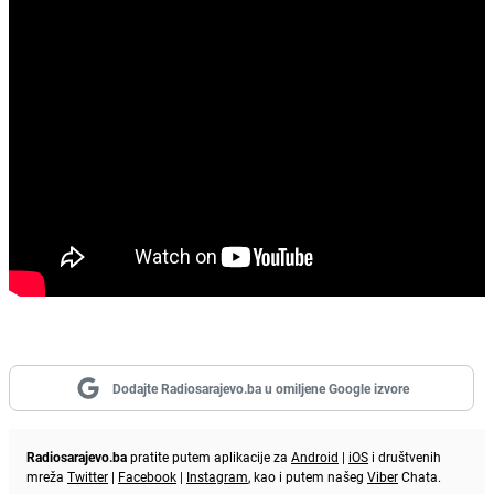
Dodajte Radiosarajevo.ba u omiljene Google izvore
Radiosarajevo.ba
pratite putem aplikacije za
Android
|
iOS
i društvenih
mreža
Twitter
|
Facebook
|
Instagram
, kao i putem našeg
Viber
Chata.