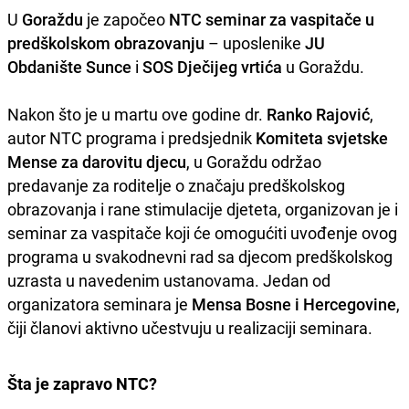
U
Goraždu
je započeo
NTC seminar za vaspitače u
predškolskom obrazovanju
– uposlenike
JU
Obdanište Sunce
i
SOS Dječijeg vrtića
u Goraždu.
Nakon što je u martu ove godine dr.
Ranko Rajović
,
autor NTC programa i predsjednik
Komiteta svjetske
Mense za darovitu djecu
, u Goraždu održao
predavanje za roditelje o značaju predškolskog
obrazovanja i rane stimulacije djeteta, organizovan je i
seminar za vaspitače koji će omogućiti uvođenje ovog
programa u svakodnevni rad sa djecom predškolskog
uzrasta u navedenim ustanovama. Jedan od
organizatora seminara je
Mensa Bosne i Hercegovine
,
čiji članovi aktivno učestvuju u realizaciji seminara.
Šta je zapravo NTC?