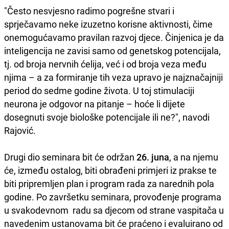
"Često nesvjesno radimo pogrešne stvari i
sprječavamo neke izuzetno korisne aktivnosti, čime
onemogućavamo pravilan razvoj djece. Činjenica je da
inteligencija ne zavisi samo od genetskog potencijala,
tj. od broja nervnih ćelija, već i od broja veza među
njima – a za formiranje tih veza upravo je najznačajniji
period do sedme godine života. U toj stimulaciji
neurona je odgovor na pitanje – hoće li dijete
dosegnuti svoje biološke potencijale ili ne?", navodi
Rajović.
Drugi dio seminara bit će održan
26. juna
, a na njemu
će, između ostalog, biti obrađeni primjeri iz prakse te
biti pripremljen plan i program rada za narednih pola
godine. Po završetku seminara, provođenje programa
u svakodevnom radu sa djecom od strane vaspitača u
navedenim ustanovama bit će praćeno i evaluirano od