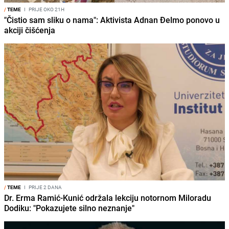
/
TEME
I
PRIJE OKO 21H
"Čistio sam sliku o nama": Aktivista Adnan Đelmo ponovo u
akciji čišćenja
/
TEME
I
PRIJE 2 DANA
Dr. Erma Ramić-Kunić održala lekciju notornom Miloradu
Dodiku: "Pokazujete silno neznanje"