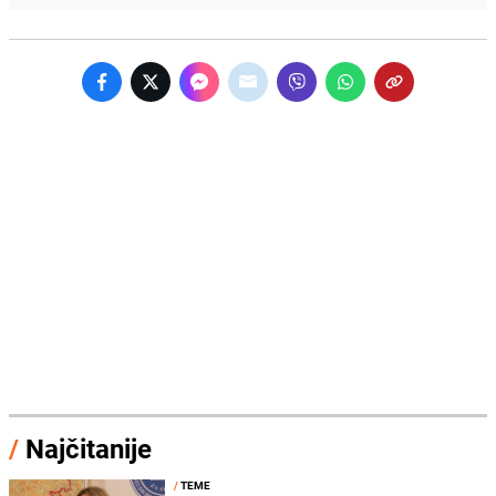
/
Najčitanije
/
TEME