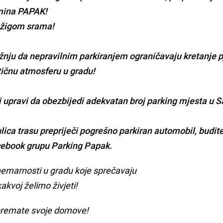
mina PAPAK!
 žigom srama!
žnju da nepravilnim parkiranjem ograničavaju kretanje p
tičnu atmosferu u gradu!
j upravi da obezbijedi adekvatan broj parking mjesta u S
ica trasu prepriječi pogrešno parkiran automobil, budit
acebook grupu Parking Papak.
 nemarnosti u gradu koje sprečavaju
kvoj želimo živjeti!
premate svoje domove!