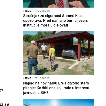
/
TEME
I
PRIJE OKO 1H
Stručnjak za sigurnost Ahmed Kico
upozorava: Pred nama je burna jesen,
institucije moraju djelovati
/
TEME
I
PRIJE OKO 15H
Napad na novinarku BN-a otvorio staro
pitanje: Ko štiti one koji rade u interesu
em
javnosti u BiH?
da se