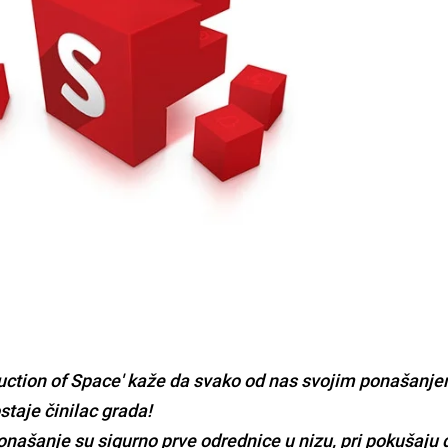
duction of Space' kaže da svako od nas svojim ponašanj
ostaje činilac grada!
ašanje su sigurno prve odrednice u nizu, pri pokušaju 