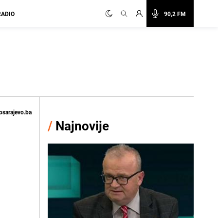
RADIO
90,2 FM
osarajevo.ba
/
Najnovije