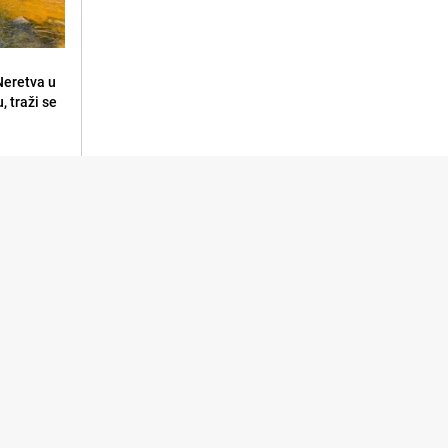
 Neretva u
, traži se