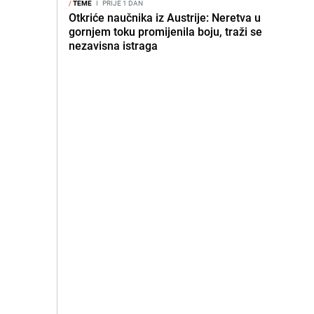
/
TEME
I
PRIJE 1 DAN
Otkriće naučnika iz Austrije: Neretva u
gornjem toku promijenila boju, traži se
nezavisna istraga