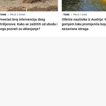
TEME
I
PRIJE 2 DANA
/
TEME
I
PRIJE 1 DAN
Povećan broj intervencija zbog
Otkriće naučnika iz Austrije:
tršljenova: Kako se zaštititi od uboda i
gornjem toku promijenila boju
koga pozvati za uklanjanje?
nezavisna istraga