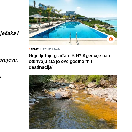
ješaka i
/
TEME
I
PRIJE 1 DAN
Gdje ljetuju građani BiH? Agencije nam
arajevu.
otkrivaju šta je ove godine "hit
destinacija"
e