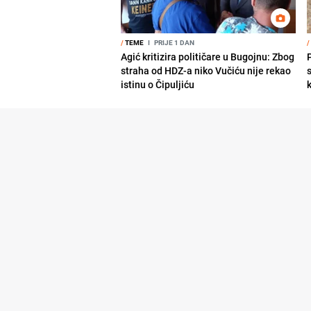
/
TEME
I
PRIJE 1 DAN
/
Agić kritizira političare u Bugojnu: Zbog
straha od HDZ-a niko Vučiću nije rekao
s
istinu o Čipuljiću