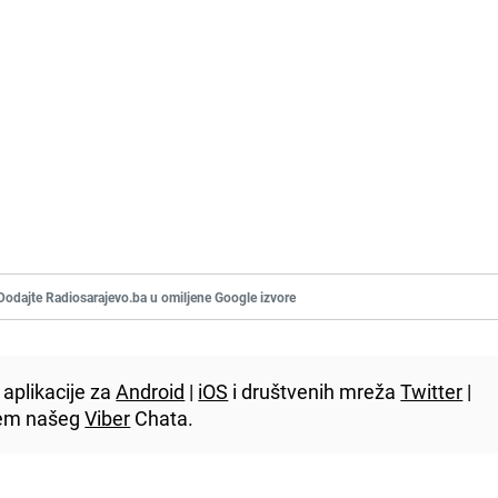
Dodajte Radiosarajevo.ba u omiljene Google izvore
aplikacije za
Android
|
iOS
i društvenih mreža
Twitter
|
utem našeg
Viber
Chata.