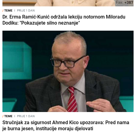
/
TEME
I
PRIJE 1 DAN
Dr. Erma Ramić-Kunić održala lekciju notornom Miloradu
Dodiku: "Pokazujete silno neznanje"
/
TEME
I
PRIJE 1 DAN
Stručnjak za sigurnost Ahmed Kico upozorava: Pred nama
je burna jesen, institucije moraju djelovati