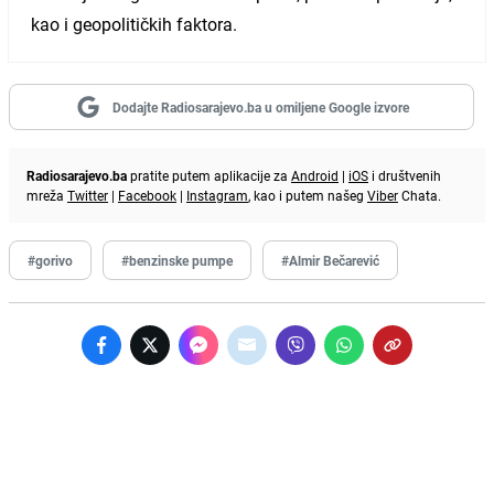
kao i geopolitičkih faktora.
Dodajte Radiosarajevo.ba u omiljene Google izvore
Radiosarajevo.ba
pratite putem aplikacije za
Android
|
iOS
i društvenih
mreža
Twitter
|
Facebook
|
Instagram
, kao i putem našeg
Viber
Chata.
#gorivo
#benzinske pumpe
#Almir Bečarević