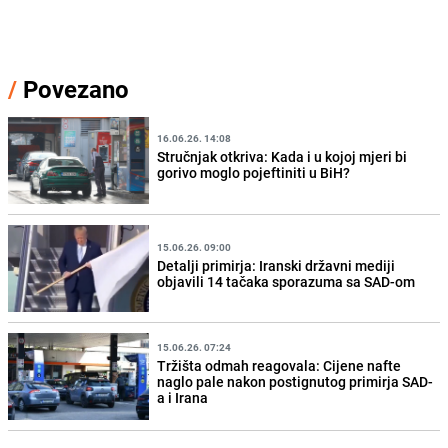
/
Povezano
16.06.26. 14:08
Stručnjak otkriva: Kada i u kojoj mjeri bi
gorivo moglo pojeftiniti u BiH?
15.06.26. 09:00
Detalji primirja: Iranski državni mediji
objavili 14 tačaka sporazuma sa SAD-om
15.06.26. 07:24
Tržišta odmah reagovala: Cijene nafte
naglo pale nakon postignutog primirja SAD-
a i Irana