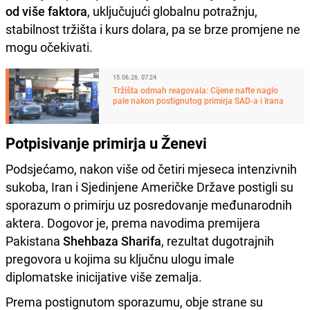
od više faktora
, uključujući globalnu potražnju,
stabilnost tržišta i kurs dolara, pa se brze promjene ne
mogu očekivati.
15.06.26. 07:24
Tržišta odmah reagovala: Cijene nafte naglo
pale nakon postignutog primirja SAD-a i Irana
Potpisivanje primirja u Ženevi
Podsjećamo, nakon više od četiri mjeseca intenzivnih
sukoba, Iran i Sjedinjene Američke Države postigli su
sporazum o primirju uz posredovanje međunarodnih
aktera. Dogovor je, prema navodima premijera
Pakistana
Shehbaza Sharifa
, rezultat dugotrajnih
pregovora u kojima su ključnu ulogu imale
diplomatske inicijative više zemalja.
Prema postignutom sporazumu, obje strane su