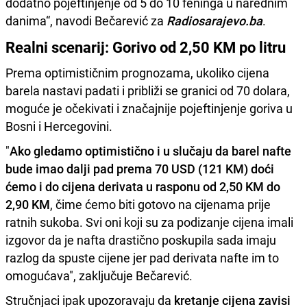
dodatno pojeftinjenje od 5 do 10 feninga u narednim
danima“, navodi Bečarević za
Radiosarajevo.ba
.
Realni scenarij: Gorivo od 2,50 KM po litru
Prema optimističnim prognozama, ukoliko cijena
barela nastavi padati i približi se granici od 70 dolara,
moguće je očekivati i značajnije pojeftinjenje goriva u
Bosni i Hercegovini.
"
Ako gledamo optimistično i u slučaju da barel nafte
bude imao dalji pad prema 70 USD (121 KM) doći
ćemo i do cijena derivata u rasponu od 2,50 KM do
2,90 KM
, čime ćemo biti gotovo na cijenama prije
ratnih sukoba. Svi oni koji su za podizanje cijena imali
izgovor da je nafta drastično poskupila sada imaju
razlog da spuste cijene jer pad derivata nafte im to
omogućava", zaključuje Bečarević.
Stručnjaci ipak upozoravaju da
kretanje cijena zavisi