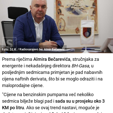
Foto: Dž.K. / Radiosarajevo.ba: Almir Bečarević
Prema riječima
Almira Bečarevića
, stručnjaka za
energente i nekadašnjeg direktora
BH-Gasa
, u
posljednjim sedmicama primjetan je pad nabavnih
cijena naftnih derivata, što bi se moglo odraziti i na
maloprodajne cijene.
"Cijene na benzinskim pumpama već nekoliko
sedmica bilježe blagi pad i
sada su u prosjeku oko 3
KM po litru
. Ako se ovaj trend nastavi, moguće je