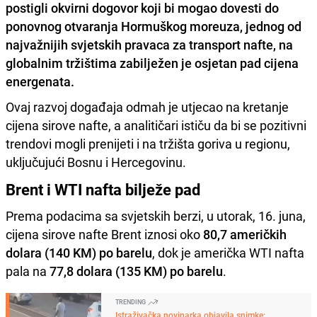
postigli okvirni dogovor koji bi mogao dovesti do
ponovnog otvaranja Hormuškog moreuza, jednog od
najvažnijih svjetskih pravaca za transport nafte, na
globalnim tržištima zabilježen je osjetan pad cijena
energenata.
Ovaj razvoj događaja odmah je utjecao na kretanje
cijena sirove nafte, a analitičari ističu da bi se pozitivni
trendovi mogli prenijeti i na tržišta goriva u regionu,
uključujući Bosnu i Hercegovinu.
Brent i WTI nafta bilježe pad
Prema podacima sa svjetskih berzi, u utorak, 16. juna,
cijena sirove nafte Brent iznosi oko
80,7 američkih
dolara (140 KM) po barelu
, dok je američka WTI nafta
pala na
77,8 dolara (135 KM) po barelu
.
TRENDING
Istraživačka novinarka objavila snimke: