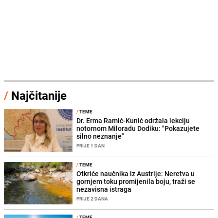
/
Najčitanije
/
TEME
Dr. Erma Ramić-Kunić održala lekciju
notornom Miloradu Dodiku: "Pokazujete
silno neznanje"
PRIJE 1 DAN
/
TEME
Otkriće naučnika iz Austrije: Neretva u
gornjem toku promijenila boju, traži se
nezavisna istraga
PRIJE 2 DANA
/
TEME