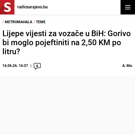
Otvor
/
METROMAHALA
/
TEME
Lijepe vijesti za vozače u BiH: Gorivo
bi moglo pojeftiniti na 2,50 KM po
litru?
16.06.26. 16:37
A. Ma.
6