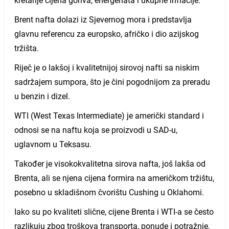
kretanje cijena goriva, energenata i ukupne inflacije.
Brent nafta dolazi iz Sjevernog mora i predstavlja
glavnu referencu za europsko, afričko i dio azijskog
tržišta.
Riječ je o lakšoj i kvalitetnijoj sirovoj nafti sa niskim
sadržajem sumpora, što je čini pogodnijom za preradu
u benzin i dizel.
WTI (West Texas Intermediate) je američki standard i
odnosi se na naftu koja se proizvodi u SAD-u,
uglavnom u Teksasu.
Također je visokokvalitetna sirova nafta, još lakša od
Brenta, ali se njena cijena formira na američkom tržištu,
posebno u skladišnom čvorištu Cushing u Oklahomi.
Iako su po kvaliteti slične, cijene Brenta i WTI-a se često
razlikuju zbog troškova transporta, ponude i potražnje,