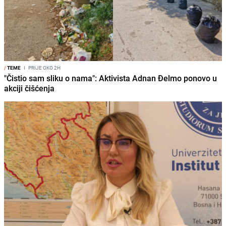
/
TEME
I
PRIJE OKO 2H
"Čistio sam sliku o nama": Aktivista Adnan Đelmo ponovo u
akciji čišćenja