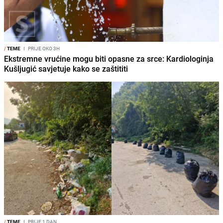
/
TEME
I
PRIJE OKO 3H
Ekstremne vrućine mogu biti opasne za srce: Kardiologinja
Kušljugić savjetuje kako se zaštititi
/
TEME
I
PRIJE 1 DAN