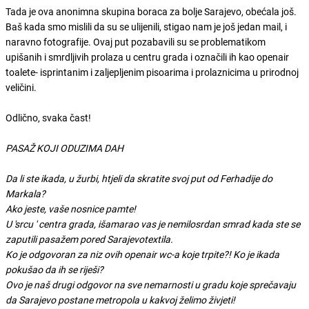
Tada je ova anonimna skupina boraca za bolje Sarajevo, obećala još.
Baš kada smo mislili da su se ulijenili, stigao nam je još jedan mail, i
naravno fotografije. Ovaj put pozabavili su se problematikom
upišanih i smrdljivih prolaza u centru grada i označili ih kao openair
toalete- isprintanim i zaljepljenim pisoarima i prolaznicima u prirodnoj
veličini.
Odlično, svaka čast!
PASAŽ KOJI ODUZIMA DAH
Da li ste ikada, u žurbi, htjeli da skratite svoj put od Ferhadije do
Markala?
Ako jeste, vaše nosnice pamte!
U 'srcu ' centra grada, išamarao vas je nemilosrdan smrad kada ste se
zaputili pasažem pored Sarajevotextila.
Ko je odgovoran za niz ovih openair wc-a koje trpite?! Ko je ikada
pokušao da ih se riješi?
Ovo je naš drugi odgovor na sve nemarnosti u gradu koje sprečavaju
da Sarajevo postane metropola u kakvoj želimo živjeti!