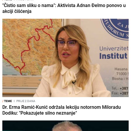
"Čistio sam sliku o nama": Aktivista Adnan Đelmo ponovo u
akciji čišćenja
/
TEME
I
PRIJE 2 DANA
Dr. Erma Ramić-Kunić održala lekciju notornom Miloradu
Dodiku: "Pokazujete silno neznanje"