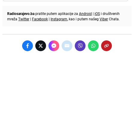
Radiosarajevo.ba
pratite putem aplikacije za
Android
|
iOS
i društvenih
mreža
Twitter
|
Facebook
|
Instagram
, kao i putem našeg
Viber
Chata.