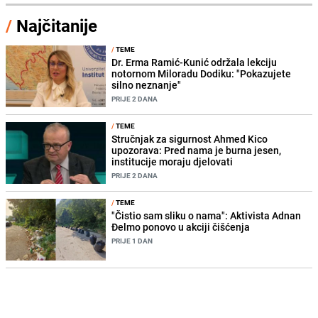
/
Najčitanije
/
TEME
Dr. Erma Ramić-Kunić održala lekciju
notornom Miloradu Dodiku: "Pokazujete
silno neznanje"
PRIJE 2 DANA
/
TEME
Stručnjak za sigurnost Ahmed Kico
upozorava: Pred nama je burna jesen,
institucije moraju djelovati
PRIJE 2 DANA
/
TEME
"Čistio sam sliku o nama": Aktivista Adnan
Đelmo ponovo u akciji čišćenja
PRIJE 1 DAN