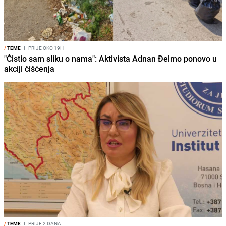
/
TEME
I
PRIJE OKO 19H
"Čistio sam sliku o nama": Aktivista Adnan Đelmo ponovo u
akciji čišćenja
/
TEME
I
PRIJE 2 DANA