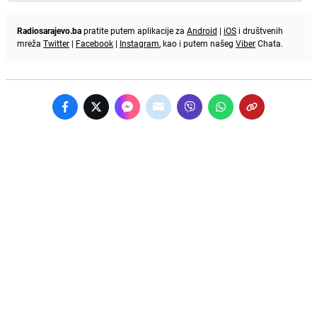
Radiosarajevo.ba
pratite putem aplikacije za
Android
|
iOS
i društvenih
mreža
Twitter
|
Facebook
|
Instagram
, kao i putem našeg
Viber
Chata.