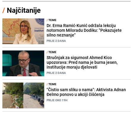
/
Najčitanije
/
TEME
Dr. Erma Ramić-Kunić održala lekciju
notornom Miloradu Dodiku: "Pokazujete
silno neznanje"
PRIJE 2 DANA
/
TEME
Stručnjak za sigurnost Ahmed Kico
upozorava: Pred nama je burna jesen,
institucije moraju djelovati
PRIJE 2 DANA
/
TEME
"Čistio sam sliku o nama": Aktivista Adnan
Đelmo ponovo u akciji čišćenja
PRIJE OKO 19H