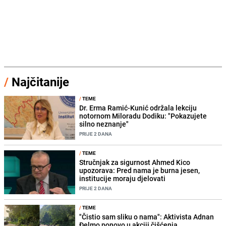
/
Najčitanije
/
TEME
Dr. Erma Ramić-Kunić održala lekciju
notornom Miloradu Dodiku: "Pokazujete
silno neznanje"
PRIJE 2 DANA
/
TEME
Stručnjak za sigurnost Ahmed Kico
upozorava: Pred nama je burna jesen,
institucije moraju djelovati
PRIJE 2 DANA
/
TEME
"Čistio sam sliku o nama": Aktivista Adnan
Đelmo ponovo u akciji čišćenja