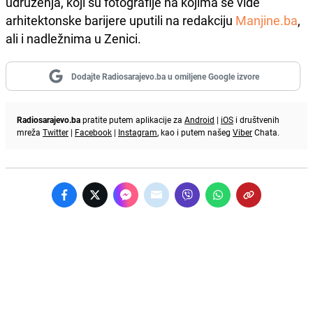
udruženja, koji su fotografije na kojima se vide
arhitektonske barijere uputili na redakciju
Manjine.ba
,
ali i nadležnima u Zenici.
Dodajte Radiosarajevo.ba u omiljene Google izvore
Radiosarajevo.ba
pratite putem aplikacije za
Android
|
iOS
i društvenih
mreža
Twitter
|
Facebook
|
Instagram
, kao i putem našeg
Viber
Chata.