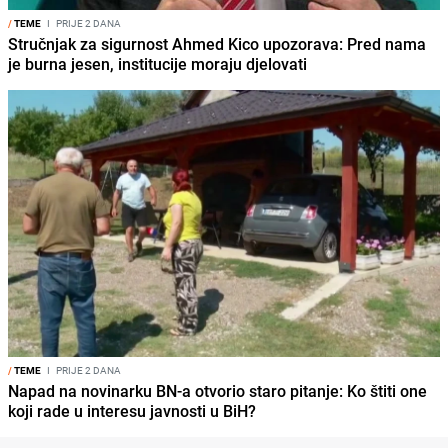
/
TEME
I
PRIJE 2 DANA
Stručnjak za sigurnost Ahmed Kico upozorava: Pred nama
je burna jesen, institucije moraju djelovati
/
TEME
I
PRIJE 2 DANA
Napad na novinarku BN-a otvorio staro pitanje: Ko štiti one
koji rade u interesu javnosti u BiH?