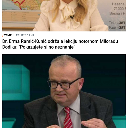
/
TEME
I
PRIJE 2 DANA
Dr. Erma Ramić-Kunić održala lekciju notornom Miloradu
Dodiku: "Pokazujete silno neznanje"