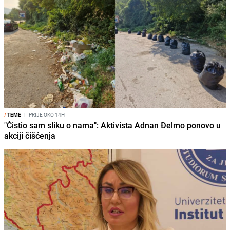
/
TEME
I
PRIJE OKO 14H
"Čistio sam sliku o nama": Aktivista Adnan Đelmo ponovo u
akciji čišćenja