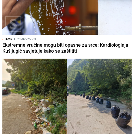
/
TEME
I
PRIJE OKO 7H
Ekstremne vrućine mogu biti opasne za srce: Kardiologinja
Kušljugić savjetuje kako se zaštititi