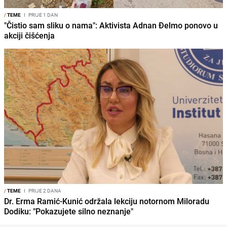
/
TEME
I
PRIJE 1 DAN
"Čistio sam sliku o nama": Aktivista Adnan Đelmo ponovo u
akciji čišćenja
/
TEME
I
PRIJE 2 DANA
Dr. Erma Ramić-Kunić održala lekciju notornom Miloradu
Dodiku: "Pokazujete silno neznanje"