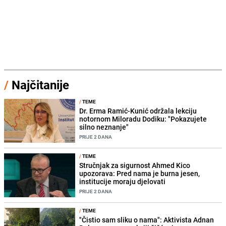
/
Najčitanije
/
TEME
Dr. Erma Ramić-Kunić održala lekciju
notornom Miloradu Dodiku: "Pokazujete
silno neznanje"
PRIJE 2 DANA
/
TEME
Stručnjak za sigurnost Ahmed Kico
upozorava: Pred nama je burna jesen,
institucije moraju djelovati
PRIJE 2 DANA
/
TEME
"Čistio sam sliku o nama": Aktivista Adnan