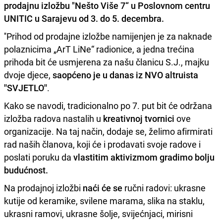
prodajnu izložbu
"Nešto Više 7“ u Poslovnom centru
UNITIC u Sarajevu od 3. do 5. decembra.
''Prihod od prodajne izložbe namijenjen je za naknade
polaznicima „ArT LiNe“ radionice, a jedna trećina
prihoda bit će usmjerena za našu članicu S.J., majku
dvoje djece,
saopćeno je u danas iz NVO altruista
''SVJETLO''
.
Kako se navodi, tradicionalno po 7. put bit će održana
izložba radova nastalih u
kreativnoj tvornici
ove
organizacije. Na taj način, dodaje se, želimo afirmirati
rad naših članova, koji će i prodavati svoje radove i
poslati poruku da
vlastitim aktivizmom gradimo bolju
budućnost.
Na prodajnoj izložbi
naći će se
ručni radovi: ukrasne
kutije od keramike, svilene marama, slika na staklu,
ukrasni ramovi, ukrasne šolje, svijećnjaci, mirisni