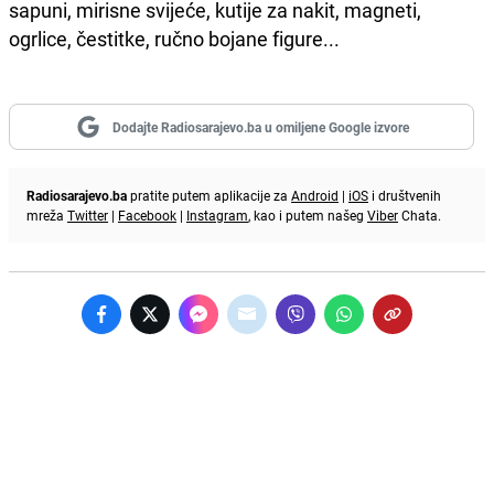
sapuni, mirisne svijeće, kutije za nakit, magneti,
ogrlice, čestitke, ručno bojane figure...
Dodajte Radiosarajevo.ba u omiljene Google izvore
Radiosarajevo.ba
pratite putem aplikacije za
Android
|
iOS
i društvenih
mreža
Twitter
|
Facebook
|
Instagram
, kao i putem našeg
Viber
Chata.