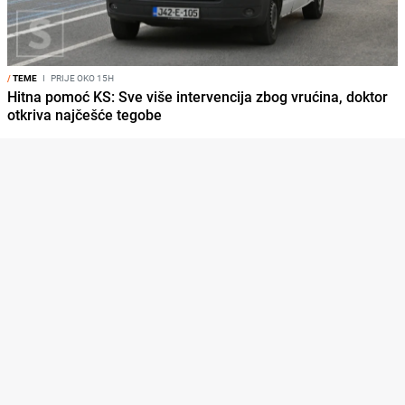
/
TEME
I
PRIJE OKO 15H
Hitna pomoć KS: Sve više intervencija zbog vrućina, doktor
otkriva najčešće tegobe