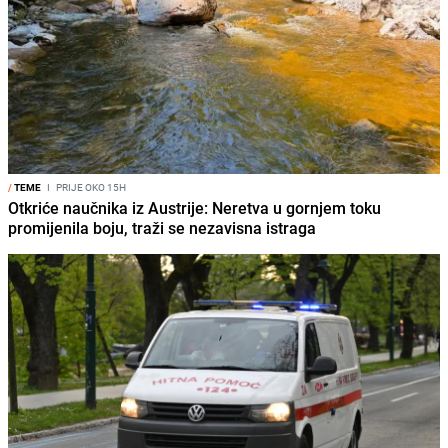
/
TEME
I
PRIJE OKO 15H
Otkriće naučnika iz Austrije: Neretva u gornjem toku
promijenila boju, traži se nezavisna istraga