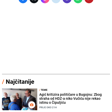
/
Najčitanije
/
TEME
Agić kritizira političare u Bugojnu: Zbog
straha od HDZ-a niko Vučiću nije rekao
istinu o Čipuljiću
PRIJE OKO 21H