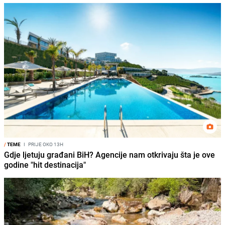
/
TEME
I
PRIJE OKO 13H
Gdje ljetuju građani BiH? Agencije nam otkrivaju šta je ove
godine "hit destinacija"