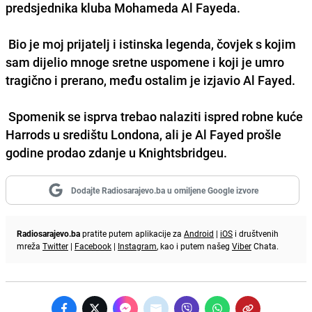
predsjednika kluba Mohameda Al Fayeda.
Bio je moj prijatelj i istinska legenda, čovjek s kojim
sam dijelio mnoge sretne uspomene i koji je umro
tragično i prerano, među ostalim je izjavio Al Fayed.
Spomenik se isprva trebao nalaziti ispred robne kuće
Harrods u središtu Londona, ali je Al Fayed prošle
godine prodao zdanje u Knightsbridgeu.
Dodajte Radiosarajevo.ba u omiljene Google izvore
Radiosarajevo.ba
pratite putem aplikacije za
Android
|
iOS
i društvenih
mreža
Twitter
|
Facebook
|
Instagram
, kao i putem našeg
Viber
Chata.