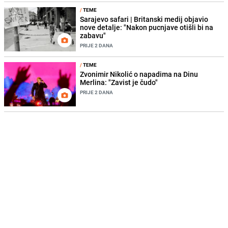
/
TEME
Sarajevo safari | Britanski medij objavio
nove detalje: "Nakon pucnjave otišli bi na
zabavu"
PRIJE 2 DANA
/
TEME
Zvonimir Nikolić o napadima na Dinu
Merlina: "Zavist je čudo"
PRIJE 2 DANA