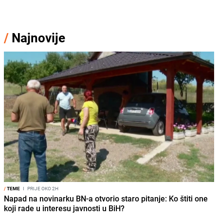
/
Najnovije
/
TEME
I
PRIJE OKO 2H
Napad na novinarku BN-a otvorio staro pitanje: Ko štiti one
koji rade u interesu javnosti u BiH?