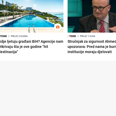
TEME
I
PRIJE 2 DANA
/
TEME
I
PRIJE 1 DAN
Gdje ljetuju građani BiH? Agencije nam
Stručnjak za sigurnost Ahme
tkrivaju šta je ove godine "hit
upozorava: Pred nama je burn
destinacija"
institucije moraju djelovati