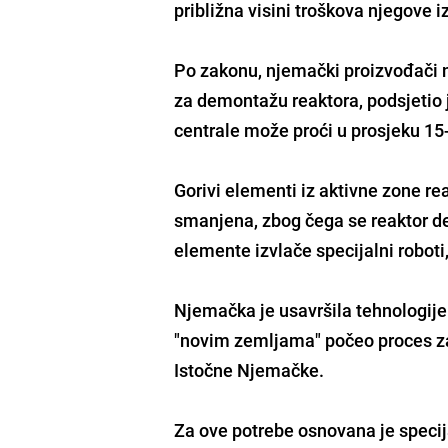
približna visini troškova njegove i
Po zakonu, njemački proizvođači n
za demontažu reaktora, podsjetio
centrale može proći u prosjeku 15
Gorivi elementi iz aktivne zone re
smanjena, zbog čega se reaktor d
elemente izvlače specijalni roboti
Njemačka je usavršila tehnologije 
"novim zemljama" počeo proces zau
Istočne Njemačke.
Za ove potrebe osnovana je specij