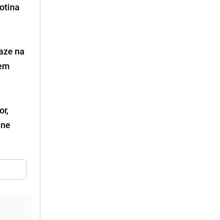
otina
laze na
lem
or,
ine