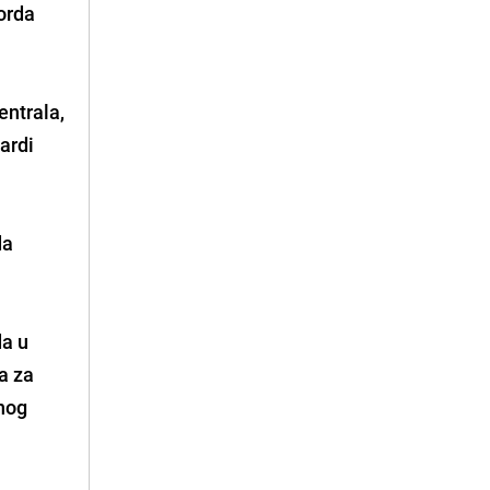
orda
ntrala,
ardi
da
da u
a za
enog