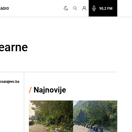
RADIO
90,2 FM
earne
osarajevo.ba
/
Najnovije