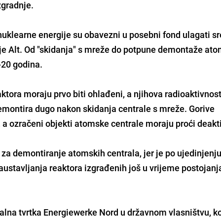
zgradnje.
uklearne energije su obavezni u posebni fond ulagati s
 je Alt. Od "skidanja" s mreže do potpune demontaže at
-20 godina.
aktora moraju prvo biti ohlađeni, a njihova radioaktivnos
emontira dugo nakon skidanja centrale s mreže. Gorive
, a ozračeni objekti atomske centrale moraju proći deakti
za demontiranje atomskih centrala, jer je po ujedinjenju 
stavljanja reaktora izgrađenih još u vrijeme postojanj
alna tvrtka Energiewerke Nord u državnom vlasništvu, ko