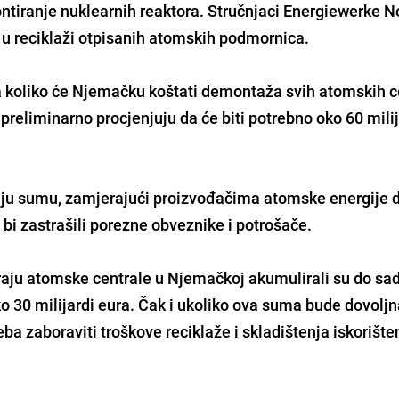
ntiranje nuklearnih reaktora. Stručnjaci Energiewerke N
ju u reciklaži otpisanih atomskih podmornica.
koliko će Njemačku koštati demontaža svih atomskih ce
reliminarno procjenjuju da će biti potrebno oko 60 milij
ju sumu, zamjerajući proizvođačima atomske energije 
i zastrašili porezne obveznike i potrošače.
iraju atomske centrale u Njemačkoj akumulirali su do sa
o 30 milijardi eura. Čak i ukoliko ova suma bude dovoljn
eba zaboraviti troškove reciklaže i skladištenja iskorišt