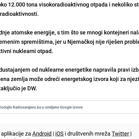
ko 12.000 tona visokoradioaktivnog otpada i nekoliko st
 radioaktivnosti.
dnje atomske energije, s tim što se mnogi kontejneri na
rivremenim spremištima, jer u Njemačkoj nije riješen prob
tivni nuklearni otpad.
dustajanjem od nuklearne energetike napravila pravi izb
ijena zemlja može odreći energetskog izvora koji za njez
zaključio je DW.
Dodajte Radiosarajevo.ba u omiljene Google izvore
aplikacije za
Android
|
iOS
i društvenih mreža
Twitter
|