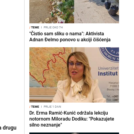
/
TEME
I
PRIJE OKO 7H
"Čistio sam sliku o nama": Aktivista
Adnan Đelmo ponovo u akciji čišćenja
/
TEME
I
PRIJE 1 DAN
Dr. Erma Ramić-Kunić održala lekciju
notornom Miloradu Dodiku: "Pokazujete
silno neznanje"
ma drugu