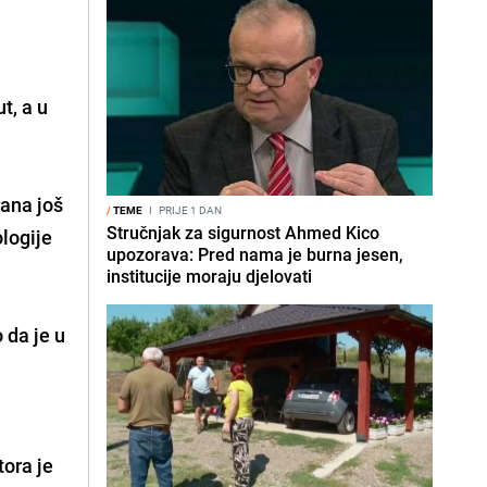
t, a u
rana još
/
TEME
I
PRIJE 1 DAN
Stručnjak za sigurnost Ahmed Kico
ologije
upozorava: Pred nama je burna jesen,
institucije moraju djelovati
 da je u
tora je