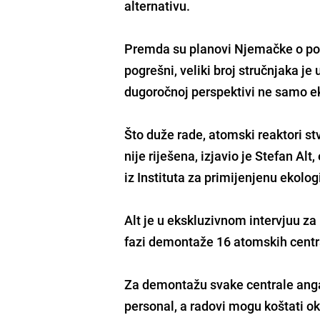
alternativu.
Premda su planovi Njemačke o po
pogrešni, veliki broj stručnjaka je
dugoročnoj perspektivi ne samo e
Što duže rade, atomski reaktori st
nije riješena, izjavio je Stefan Al
iz Instituta za primijenjenu ekolog
Alt je u ekskluzivnom intervjuu z
fazi demontaže 16 atomskih centra
Za demontažu svake centrale angaž
personal, a radovi mogu koštati ok