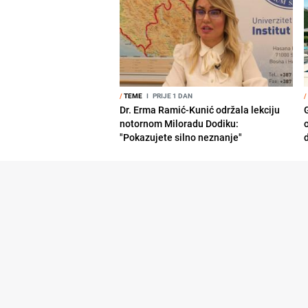
/
TEME
I
PRIJE 1 DAN
/
Dr. Erma Ramić-Kunić održala lekciju
notornom Miloradu Dodiku:
o
"Pokazujete silno neznanje"