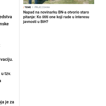
/
TEME
I
PRIJE 2 DANA
Napad na novinarku BN-a otvorio staro
redstva
pitanje: Ko štiti one koji rade u interesu
javnosti u BiH?
omske
t
vaciju.
u tzv.
a
ja je za