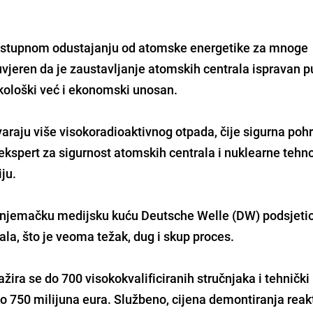
stupnom odustajanju od atomske energetike za mnoge
 uvjeren da je zaustavljanje atomskih centrala ispravan pu
kološki već i ekonomski unosan.
varaju više visokoradioaktivnog otpada, čije sigurna poh
t, ekspert za sigurnost atomskih centrala i nuklearne tehn
iju.
a njemačku medijsku kuću Deutsche Welle (DW) podsjetio
la, što je veoma težak, dug i skup proces.
ira se do 700 visokokvalificiranih stručnjaka i tehnički
o 750 milijuna eura. Službeno, cijena demontiranja reak