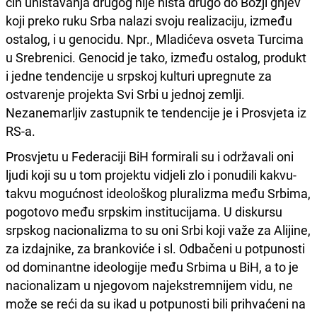
čin uništavanja drugog nije ništa drugo do Božji gnjev
koji preko ruku Srba nalazi svoju realizaciju, između
ostalog, i u genocidu. Npr., Mladićeva osveta Turcima
u Srebrenici. Genocid je tako, između ostalog, produkt
i jedne tendencije u srpskoj kulturi upregnute za
ostvarenje projekta Svi Srbi u jednoj zemlji.
Nezanemarljiv zastupnik te tendencije je i Prosvjeta iz
RS-a.
Prosvjetu u Federaciji BiH formirali su i održavali oni
ljudi koji su u tom projektu vidjeli zlo i ponudili kakvu-
takvu mogućnost ideološkog pluralizma među Srbima,
pogotovo među srpskim institucijama. U diskursu
srpskog nacionalizma to su oni Srbi koji važe za Alijine,
za izdajnike, za brankoviće i sl. Odbačeni u potpunosti
od dominantne ideologije među Srbima u BiH, a to je
nacionalizam u njegovom najekstremnijem vidu, ne
može se reći da su ikad u potpunosti bili prihvaćeni na