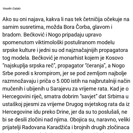
Veselin Gatalo
Ako su oni najava, kakva li nas tek četničija očekuje na
samim susretima, možda Bora Čorba, glavom i
bradom. Bećković i Nogo pripadaju upravo
spomenutom viktimološki postuliranom modelu
srpske kulture i jedni su od najznačajnijih propagatora
tog modela. Bećković je monarhist kojem je Kosovo
“najskuplja srpska reč”, propagator “ćeranja”, a Nogo
Srbe poredi s krompirom, jer se pod zemljom najbolje
razmnožavaju i priča o 5.000 istih na najbrutalniji način
mučenih i ubijenih u Sarajevu za vrijeme rata. Kad je o
Hercegovini riječ, smatra dobrim “savjet” dat Srbima u
ustaškoj pjesmi za vrijeme Drugog svjetskog rata da iz
Hercegovine idu preko Drine, jer da su to poslušali, ne
bi se desili zločini nad njima. Obojica su, naravno, veliki
prijatelji Radovana Karadžića i brojnih drugih zločinaca