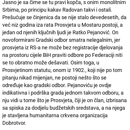
Jasno je sa čime se tu pravi kopča, s onim monolitnim
Srbima, po principu kakav Radovan takvi i ostali.
Prešućuje se činjenica da se nije stalo devedesetih, da
već niz godina iza rata Prosvjeta u Mostaru postoji, a
jedan od njenih ključnih ljudi je Ratko Pejanović. On
novoformirani Gradski odbor smatra nelegalnim, jer
prosvjeta iz RS-a ne može bez registracije djelovanja
na prostoru cijele BiH praviti odbore po Federaciji niti
se to obratno može dešavati. Osim toga, u
Prosvjetinom statutu, onom iz 1902., koji nije po tom
pitanju nikad mijenjan, ne postoji nešto što se
određuje kao gradski odbor. Pejanoviću je ovdje
indikativna i podrška grada jednom takvom odboru, a
nju vidi u tome što je Prosvjeta, čiji je on član, izbrisana
sa spiska za dodjelu budžetskih sredstava, a na njega
je stavljena humanitarna crkvena organizacija
Dobrotvor.