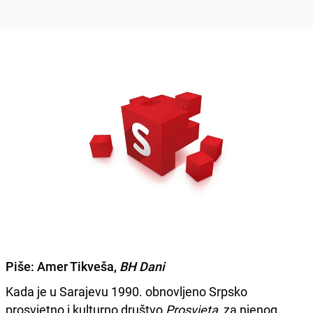
Piše:
Amer Tikveša,
BH Dani
Kada je u Sarajevu 1990. obnovljeno Srpsko
prosvjetno i kulturno društvo
Prosvjeta
, za njenog