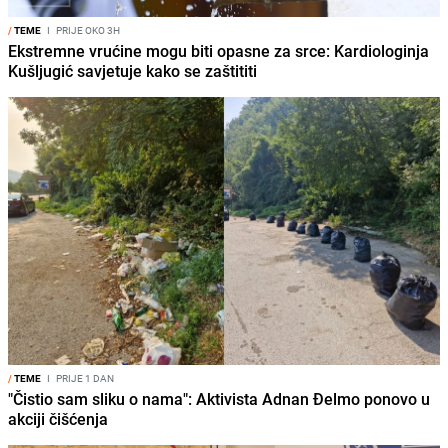
/
TEME
I
PRIJE OKO 3H
Ekstremne vrućine mogu biti opasne za srce: Kardiologinja
Kušljugić savjetuje kako se zaštititi
/
TEME
I
PRIJE 1 DAN
"Čistio sam sliku o nama": Aktivista Adnan Đelmo ponovo u
akciji čišćenja