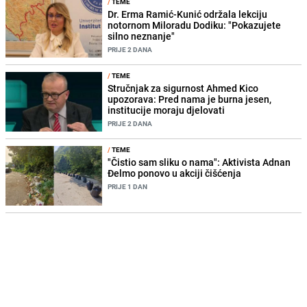
/
TEME
Dr. Erma Ramić-Kunić održala lekciju
notornom Miloradu Dodiku: "Pokazujete
silno neznanje"
PRIJE 2 DANA
/
TEME
Stručnjak za sigurnost Ahmed Kico
upozorava: Pred nama je burna jesen,
institucije moraju djelovati
PRIJE 2 DANA
/
TEME
"Čistio sam sliku o nama": Aktivista Adnan
Đelmo ponovo u akciji čišćenja
PRIJE 1 DAN