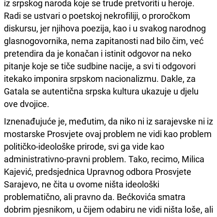
iz srpskog naroda koje se trude pretvoriti u heroje.
Radi se ustvari o poetskoj nekrofiliji, o proročkom
diskursu, jer njihova poezija, kao i u svakog narodnog
glasnogovornika, nema zapitanosti nad bilo čim, već
pretendira da je konačan i istinit odgovor na neko
pitanje koje se tiče sudbine nacije, a svi ti odgovori
itekako imponira srpskom nacionalizmu. Dakle, za
Gatala se autentična srpska kultura ukazuje u djelu
ove dvojice.
Iznenađujuće je, međutim, da niko ni iz sarajevske ni iz
mostarske Prosvjete ovaj problem ne vidi kao problem
političko-ideološke prirode, svi ga vide kao
administrativno-pravni problem. Tako, recimo, Milica
Kajević, predsjednica Upravnog odbora Prosvjete
Sarajevo, ne čita u ovome ništa ideološki
problematično, ali pravno da. Bećkovića smatra
dobrim pjesnikom, u čijem odabiru ne vidi ništa loše, ali