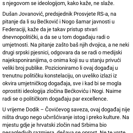
s njegovom se ideologijom, kako kaže, ne slaže.
Dušan Jovanović, predsjednik Prosvjete RS-a, na
pitanje da li su Bećković i Nogo šamar javnosti u
Federaciji, kaže da je takav pristup stvari
dnevnopolitički, a da se u tom događaju radi o
umjetnosti. Na pitanje zašto baš njih dvojica, a ne neki
drugi srpski pjesnici, odgovara da se radi o medijski
najeksponiranijima, o onima koji su u stanju privući
veliki broj publike. Pozicioniramo li ovaj događaj u
trenutnu političku konstelaciju, on uveliko izlazi iz
okvira umjetničkog događaja, sve i kad bi se mogla
oprostiti ideologija zločina Bećkoviću i Nogi. Naime
radi se o političkom događaju par excellence.
U vrijeme Dodik – Čovićevog saveza, ovaj događaj nije
ništa drugo nego učvršćivanje istog i preko kulture. Na
mjestu gdje je hrvatski zločin nad Srbima bio
nesagledivih razmjera, dešava se oprost. Ne te vrste