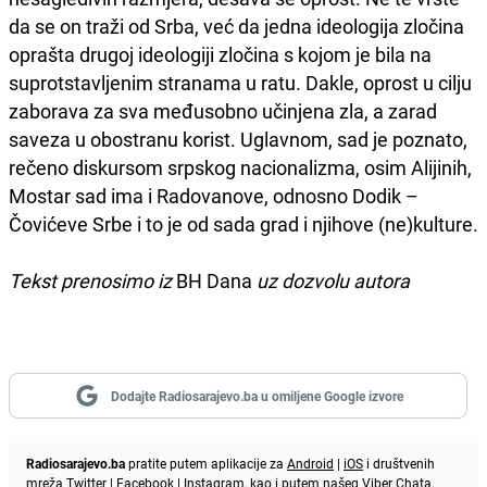
da se on traži od Srba, već da jedna ideologija zločina
oprašta drugoj ideologiji zločina s kojom je bila na
suprotstavljenim stranama u ratu. Dakle, oprost u cilju
zaborava za sva međusobno učinjena zla, a zarad
saveza u obostranu korist. Uglavnom, sad je poznato,
rečeno diskursom srpskog nacionalizma, osim Alijinih,
Mostar sad ima i Radovanove, odnosno Dodik –
Čovićeve Srbe i to je od sada grad i njihove (ne)kulture.
Tekst prenosimo iz
BH Dana
uz dozvolu autora
Dodajte Radiosarajevo.ba u omiljene Google izvore
Radiosarajevo.ba
pratite putem aplikacije za
Android
|
iOS
i društvenih
mreža
Twitter
|
Facebook
|
Instagram
, kao i putem našeg
Viber
Chata.