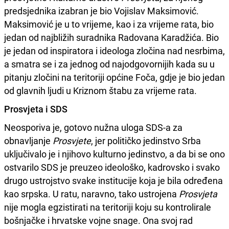
predsjednika izabran je bio Vojislav Maksimović.
Maksimović je u to vrijeme, kao i za vrijeme rata, bio
jedan od najbližih suradnika Radovana Karadžića. Bio
je jedan od inspiratora i ideologa zločina nad nesrbima,
a smatra se i za jednog od najodgovornijih kada su u
pitanju zločini na teritoriji općine Foča, gdje je bio jedan
od glavnih ljudi u Kriznom štabu za vrijeme rata.
Prosvjeta i SDS
Neosporiva je, gotovo nužna uloga SDS-a za
obnavljanje
Prosvjete
, jer političko jedinstvo Srba
uključivalo je i njihovo kulturno jedinstvo, a da bi se ono
ostvarilo SDS je preuzeo ideološko, kadrovsko i svako
drugo ustrojstvo svake institucije koja je bila određena
kao srpska. U ratu, naravno, tako ustrojena
Prosvjeta
nije mogla egzistirati na teritoriji koju su kontrolirale
bošnjačke i hrvatske vojne snage. Ona svoj rad