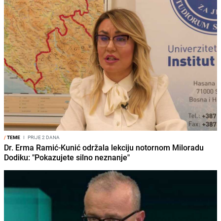
/
TEME
I
PRIJE 2 DANA
Dr. Erma Ramić-Kunić održala lekciju notornom Miloradu
Dodiku: "Pokazujete silno neznanje"