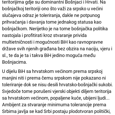
teritorijima gdje su dominantni Bošnjaci i Hrvati. Na
bošnjačkoj teritoriji ono što važi za srpsko u većini
slučajeva odraz je toleriranja, dakle ne potpunog
prihvaćanja i davanja tome jednakog statusa kao
bošnjačkom. Nerijetko je na tome bošnjačka politika
nastojala i profitirati kroz stvaranje privida
multietničnosti i mogućnosti BiH kao ravnopravne
države svih njenih građana bez obzira na naciju, vjeru i
sl., te da je ta i takva BiH jedino moguća među
Bošnjacima.
U dijelu BiH sa hrvatskom većinom prema srpskoj
manjini niti i prema čemu srpskom nije pokazano ni
toleriranje dok se nisu desili hrvatsko-bošnjački sukobi.
Svjedoče tome porušeni vjerski objekti diljem teritorija
sa hrvatskom većinom, popaljene kuće, ubijeni ljudi...
Ambijent za stvaranje minimuma tolerancije prema
Srbima javlja se kad Srbi postaju plodotvoran politički,