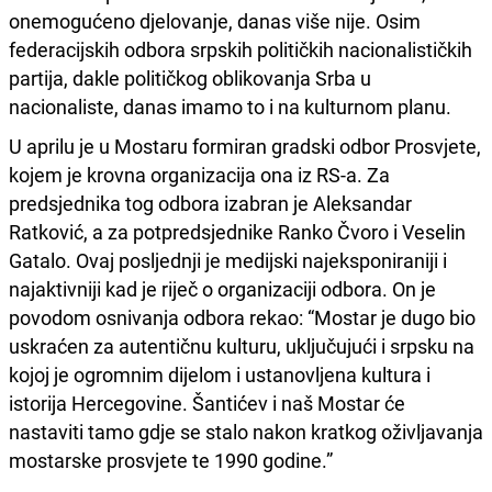
onemogućeno djelovanje, danas više nije. Osim
federacijskih odbora srpskih političkih nacionalističkih
partija, dakle političkog oblikovanja Srba u
nacionaliste, danas imamo to i na kulturnom planu.
U aprilu je u Mostaru formiran gradski odbor Prosvjete,
kojem je krovna organizacija ona iz RS-a. Za
predsjednika tog odbora izabran je Aleksandar
Ratković, a za potpredsjednike Ranko Čvoro i Veselin
Gatalo. Ovaj posljednji je medijski najeksponiraniji i
najaktivniji kad je riječ o organizaciji odbora. On je
povodom osnivanja odbora rekao: “Mostar je dugo bio
uskraćen za autentičnu kulturu, uključujući i srpsku na
kojoj je ogromnim dijelom i ustanovljena kultura i
istorija Hercegovine. Šantićev i naš Mostar će
nastaviti tamo gdje se stalo nakon kratkog oživljavanja
mostarske prosvjete te 1990 godine.”