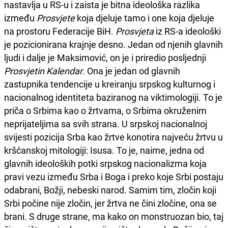
nastavlja u RS-u i zaista je bitna ideološka razlika
između
Prosvjete
koja djeluje tamo i one koja djeluje
na prostoru Federacije BiH.
Prosvjeta
iz RS-a ideološki
je pozicionirana krajnje desno. Jedan od njenih glavnih
ljudi i dalje je Maksimović, on je i priredio posljednji
Prosvjetin Kalendar
. Ona je jedan od glavnih
zastupnika tendencije u kreiranju srpskog kulturnog i
nacionalnog identiteta baziranog na viktimologiji. To je
priča o Srbima kao o žrtvama, o Srbima okruženim
neprijateljima sa svih strana. U srpskoj nacionalnoj
svijesti pozicija Srba kao žrtve konotira najveću žrtvu u
kršćanskoj mitologiji: Isusa. To je, naime, jedna od
glavnih ideoloških potki srpskog nacionalizma koja
pravi vezu između Srba i Boga i preko koje Srbi postaju
odabrani, Božji, nebeski narod. Samim tim, zločin koji
Srbi počine nije zločin, jer žrtva ne čini zločine, ona se
brani. S druge strane, ma kako on monstruozan bio, taj