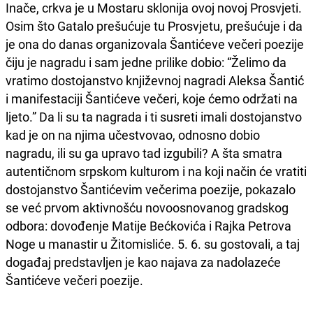
Inače, crkva je u Mostaru sklonija ovoj novoj Prosvjeti.
Osim što Gatalo prešućuje tu Prosvjetu, prešućuje i da
je ona do danas organizovala Šantićeve večeri poezije
čiju je nagradu i sam jedne prilike dobio: “Želimo da
vratimo dostojanstvo književnoj nagradi Aleksa Šantić
i manifestaciji Šantićeve večeri, koje ćemo održati na
ljeto.” Da li su ta nagrada i ti susreti imali dostojanstvo
kad je on na njima učestvovao, odnosno dobio
nagradu, ili su ga upravo tad izgubili? A šta smatra
autentičnom srpskom kulturom i na koji način će vratiti
dostojanstvo Šantićevim večerima poezije, pokazalo
se već prvom aktivnošću novoosnovanog gradskog
odbora: dovođenje Matije Bećkovića i Rajka Petrova
Noge u manastir u Žitomisliće. 5. 6. su gostovali, a taj
događaj predstavljen je kao najava za nadolazeće
Šantićeve večeri poezije.