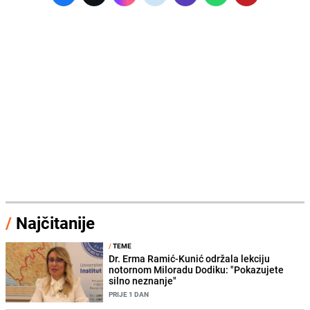
/
Najčitanije
/
TEME
Dr. Erma Ramić-Kunić održala lekciju
notornom Miloradu Dodiku: "Pokazujete
silno neznanje"
PRIJE 1 DAN