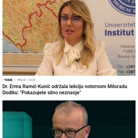
/
TEME
I
PRIJE 1 DAN
Dr. Erma Ramić-Kunić održala lekciju notornom Miloradu
Dodiku: "Pokazujete silno neznanje"