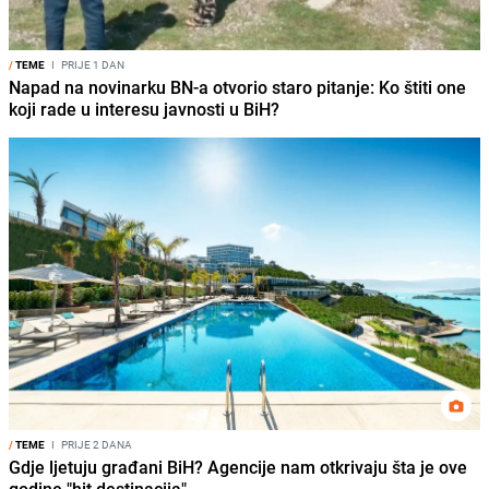
/
TEME
I
PRIJE 1 DAN
Napad na novinarku BN-a otvorio staro pitanje: Ko štiti one
koji rade u interesu javnosti u BiH?
/
TEME
I
PRIJE 2 DANA
Gdje ljetuju građani BiH? Agencije nam otkrivaju šta je ove
godine "hit destinacija"