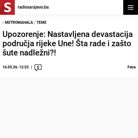
Otvor
/
METROMAHALA
/
TEME
Upozorenje: Nastavljena devastacija
područja rijeke Une! Šta rade i zašto
šute nadležni?!
16.05.26. 12:33
Fena
0