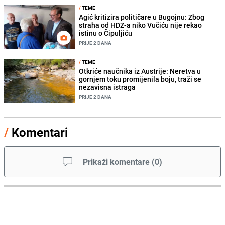
/
TEME
Agić kritizira političare u Bugojnu: Zbog
straha od HDZ-a niko Vučiću nije rekao
istinu o Čipuljiću
PRIJE 2 DANA
/
TEME
Otkriće naučnika iz Austrije: Neretva u
gornjem toku promijenila boju, traži se
nezavisna istraga
PRIJE 2 DANA
/
Komentari
Prikaži komentare
(
0
)