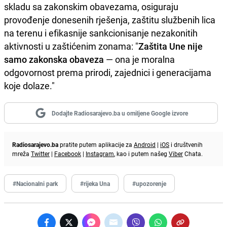
skladu sa zakonskim obavezama, osiguraju
provođenje donesenih rješenja, zaštitu službenih lica
na terenu i efikasnije sankcionisanje nezakonitih
aktivnosti u zaštićenim zonama: "
Zaštita Une nije
samo zakonska obaveza
— ona je moralna
odgovornost prema prirodi, zajednici i generacijama
koje dolaze."
Dodajte Radiosarajevo.ba u omiljene Google izvore
Radiosarajevo.ba
pratite putem aplikacije za
Android
|
iOS
i društvenih
mreža
Twitter
|
Facebook
|
Instagram
, kao i putem našeg
Viber
Chata.
#Nacionalni park
#rijeka Una
#upozorenje