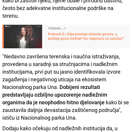
kako bi zaštitili rijeku, njene obale i prirodnu baštinu,
često bez adekvatne institucionalne podrške na
terenu.
TRENDING
Podcast S | Gdje prestaje sloboda govora, a
počinje govor mržnje? Ko odgovara za sadržaj?
"Nedavno završena terenska i naučna istraživanja,
provedena u saradnji sa stručnjacima i nadležnim
institucijama, prvi put su jasno identifikovala izvore
zagađenja i negativnog uticaja na ekosistem
Nacionalnog parka Una.
Dobijeni rezultati
predstavljaju ozbiljno upozorenje nadležnim
organima da je neophodno hitno djelovanje
kako bi se
zaustavila daljnja devastacija zaštićenog područja",
ističu iz Nacionalnog parka Una.
Dodaju kako očekuju od nadležnih institucija da, u