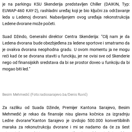
je na parkingu KSU Skenderija predstavljen Chiller (DAIKIN, Typ:
EUWAP-460 KAY-2), rashladni uređaj koji je bio ključni za održavanje
leda u Ledenoj dvorani. Nabavljanjem ovog uređaja rekonstrukcija
Ledene dvorane može početi.
Suad Džindo, Generalni direktor Centra Skenderija: “Cilj nam je da
Ledena dvorana bude obezbjeđena za ledene sportove i smatramo da
je ovakva dvorana neophodna gradu. U ovom momentu ja ne mogu
reći kad će se dvorana staviti u funckiju, jer ne ovisi sve od Skenderie
nego od finansijskih sredstava da bi se prostor doveo u funkciju da bi
mogao biti led.“
Besim Mehmedić (Foto:radiosarajevo.ba/Denis Ruvić)
Za razliku od Suada Džinde, Premijer Kantona Sarajevo, Besim
Mehmedić je rekao da finansije nisu glavna kočnica za izgradnju
Ledne dvorane“Kanton Sarajevo je izvdojio 500.000 konvertibilnih
maraka za rekonutrukciju dvorane i mi se nadamo da će za šest