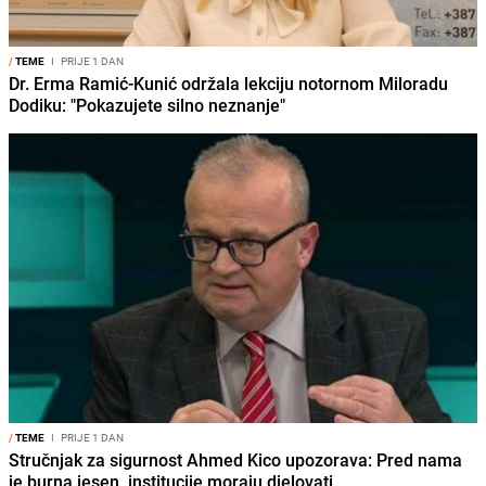
/
TEME
I
PRIJE 1 DAN
Dr. Erma Ramić-Kunić održala lekciju notornom Miloradu
Dodiku: "Pokazujete silno neznanje"
/
TEME
I
PRIJE 1 DAN
Stručnjak za sigurnost Ahmed Kico upozorava: Pred nama
je burna jesen, institucije moraju djelovati