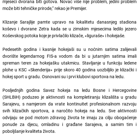
mjeseci dvorana biti gotova. Novac više nije problem, jedini problem
može biti tehničke prirode,“ rekao je Premijer.
Klizanje Sarajlije pamte upravo na lokalitetu danasnjeg stadiona
koševo i dvorane Zetra kada se u zimskim mjesecima ledilo jezero
Koševskog potoka koje je privlačilo klizače, «liguraše» i hokejaše.
Pedesetih godina i kasnije hokejaši su u noćnim satima zalijevali
dvorište legendarnog FIS-a vodom da bi u jutarnjim satima imali
spreman teren za hokejašku utakmicu. Stavljanje u funkciju ledene
plohe u KSC «Skenderija» prije skoro 40 godina uozbiljilo je klizački i
hokej sport u gradu. Osnovani su i prvi klubovi sportova na ledu.
Posljednjih godina Savez hokeja na ledu Bosne i Hercegovine
(SHLBiH) poduzeo je aktivnosti na kompletiranju klizališta u gradu
Sarajevu, s namjerom da vrate kontinuitet profesionalnom razvoju
svih klizačkih sportova, a naročito hokeja na ledu. Sve aktivnosti
odvijaju se pod motom zdravog života te imaju za cilju obogaćenje
ponude za djecu, omladinu i građane Sarajeva, a samim tim i
poboljšanje kvaliteta života.