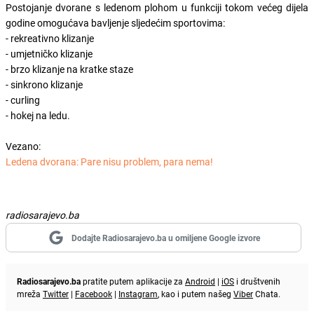
Postojanje dvorane s ledenom plohom u funkciji tokom većeg dijela
godine omogućava bavljenje sljedećim sportovima:
- rekreativno klizanje
- umjetničko klizanje
- brzo klizanje na kratke staze
- sinkrono klizanje
- curling
- hokej na ledu.
Vezano:
Ledena dvorana: Pare nisu problem, para nema!
radiosarajevo.ba
Dodajte Radiosarajevo.ba u omiljene Google izvore
Radiosarajevo.ba
pratite putem aplikacije za
Android
|
iOS
i društvenih
mreža
Twitter
|
Facebook
|
Instagram
, kao i putem našeg
Viber
Chata.