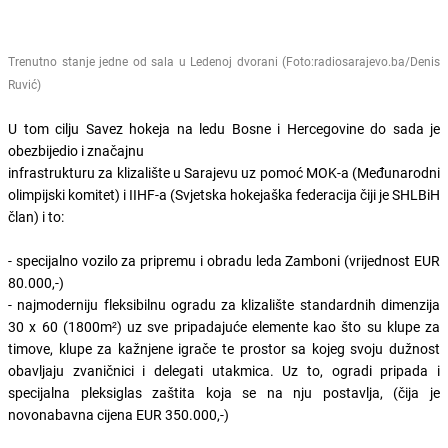
Trenutno stanje jedne od sala u Ledenoj dvorani (Foto:radiosarajevo.ba/Denis
Ruvić)
U tom cilju Savez hokeja na ledu Bosne i Hercegovine do sada je
obezbijedio i značajnu
infrastrukturu za klizalište u Sarajevu uz pomoć MOK-a (Međunarodni
olimpijski komitet) i IIHF-a (Svjetska hokejaška federacija čiji je SHLBiH
član) i to:
- specijalno vozilo za pripremu i obradu leda Zamboni (vrijednost EUR
80.000,-)
- najmoderniju fleksibilnu ogradu za klizalište standardnih dimenzija
30 x 60 (1800m²) uz sve pripadajuće elemente kao što su klupe za
timove, klupe za kažnjene igrače te prostor sa kojeg svoju dužnost
obavljaju zvaničnici i delegati utakmica. Uz to, ogradi pripada i
specijalna pleksiglas zaštita koja se na nju postavlja, (čija je
novonabavna cijena EUR 350.000,-)