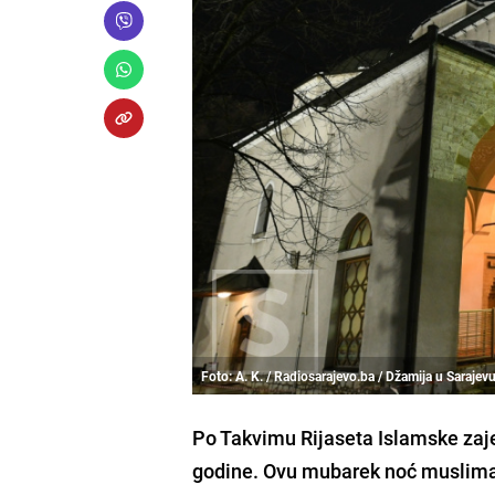
Foto: A. K. / Radiosarajevo.ba / Džamija u Sarajev
Po Takvimu Rijaseta Islamske zaje
godine. Ovu mubarek noć muslima