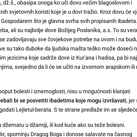
, dž.š., obasipa onoga ko uči dovu većim blagoslovom i
 svjetovnih koristi koje je u dovi tražio. Kroz dovu će vj
Gospodarem što je glavna svrha svih propisanih ibadeta.
treba, ali su najbolje dove Božijeg Poslanika, a.s. To su v
a se zadovljavaju sve čovjekove potrebe na ovom i na bu
dove su tako duboke da ljudska mašta teško može doseći n
itim jezicima koje sadrže dove iz Kur'ana i hadisa, pa bi na
njima, svejedno da li će se učiti na izvornom arapskom ili
oput bolesti i iznemoglosti, nisu u mogućnosti klanjati
rebali bi se posvetiti ibadetima koje mogu izvršavati
, jer
agodati Lejletul-berata. S te strane predlaže im se sljedeć
u džematu u džamiji, ili kod kuće ako su teže bolesni.
 zikr, spominju Dragog Boga i donose salavate na časnog