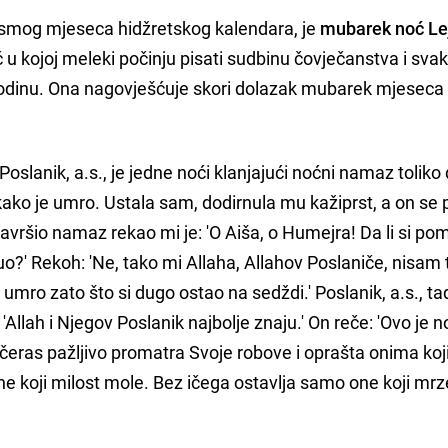
smog mjeseca hidžretskog kalendara, je
mubarek noć Lej
ć u kojoj meleki počinju pisati sudbinu čovječanstva i sva
odinu. Ona nagovješćuje skori dolazak mubarek mjeseca
v Poslanik, a.s., je jedne noći klanjajući noćni namaz tolik
kako je umro. Ustala sam, dodirnula mu kažiprst, a on s
avršio namaz rekao mi je: 'O Aiša, o Humejra! Da li si pom
uo?' Rekoh: 'Ne, tako mi Allaha, Allahov Poslaniče, nisam 
 umro zato što si dugo ostao na sedždi.' Poslanik, a.s., ta
: 'Allah i Njegov Poslanik najbolje znaju.' On reče: 'Ovo je n
čeras pažljivo promatra Svoje robove i oprašta onima koji
e koji milost mole. Bez ičega ostavlja samo one koji mr