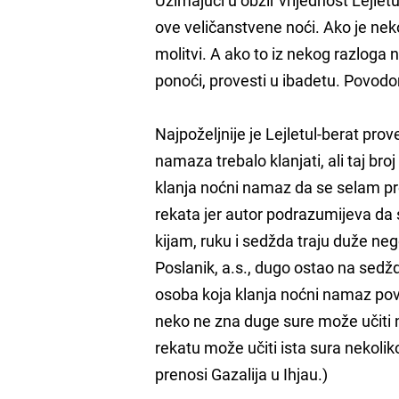
ove veličanstvene noći. Ako je neko
molitvi. A ako to iz nekog razloga n
ponoći, provesti u ibadetu. Povodom
Najpoželjnije je Lejletul-berat prov
namaza trebalo klanjati, ali taj bro
klanja noćni namaz da se selam pre
rekata jer autor podrazumijeva da s
kijam, ruku i sedžda traju duže neg
Poslanik, a.s., dugo ostao na sedždi
osoba koja klanja noćni namaz po
neko ne zna duge sure može učiti 
rekatu može učiti ista sura nekolik
prenosi Gazalija u Ihjau.)