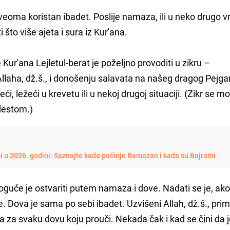
 veoma koristan ibadet. Poslije namaza, ili u neko drugo v
i što više ajeta i sura iz Kur'ana.
Kur'ana Lejletul-berat je poželjno provoditi u zikru –
Allaha, dž.š., i donošenju salavata na našeg dragog Pejg
eći, ležeći u krevetu ili u nekoj drugoj situaciji. (Zikr se mo
bdestom.)
i u 2026. godini: Saznajte kada počinje Ramazan i kada su Bajrami
moguće je ostvariti putem namaza i dove. Nadati se je, ak
ne. Dova je sama po sebi ibadet. Uzvišeni Allah, dž.š., pri
a za svaku dovu koju prouči. Nekada čak i kad se čini da 