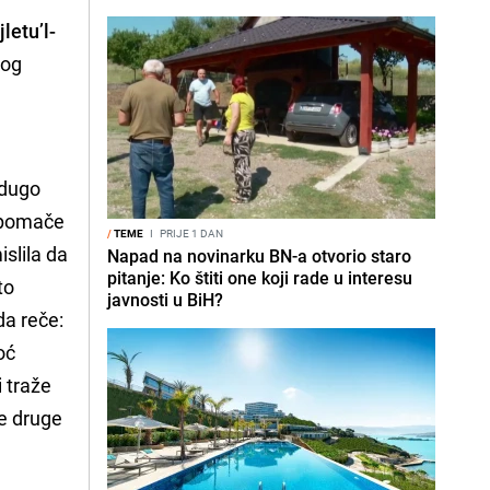
letu’l-
kog
o dugo
e pomače
/
TEME
I
PRIJE 1 DAN
islila da
Napad na novinarku BN-a otvorio staro
pitanje: Ko štiti one koji rade u interesu
to
javnosti u BiH?
da reče:
oć
 traže
ze druge