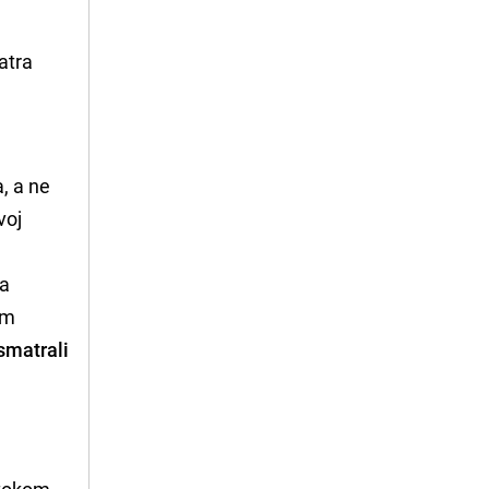
matra
a, a ne
voj
sa
im
smatrali
 tokom