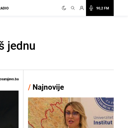
RADIO
90,2 FM
š jednu
osarajevo.ba
/
Najnovije