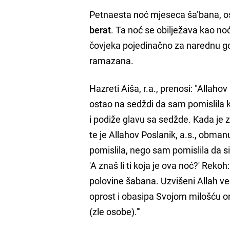
Petnaesta noć mjeseca ša’bana, o
berat
. Ta noć se obilježava kao no
čovjeka pojedinačno za narednu g
ramazana.
Hazreti Aiša, r.a., prenosi: "Allaho
ostao na sedždi da sam pomislila 
i podiže glavu sa sedžde. Kada je z
te je Allahov Poslanik, a.s., obman
pomislila, nego sam pomislila da si
'A znaš li ti koja je ova noć?' Rekoh
polovine šabana. Uzvišeni Allah ve
oprost i obasipa Svojom milošću on
(zle osobe).'"