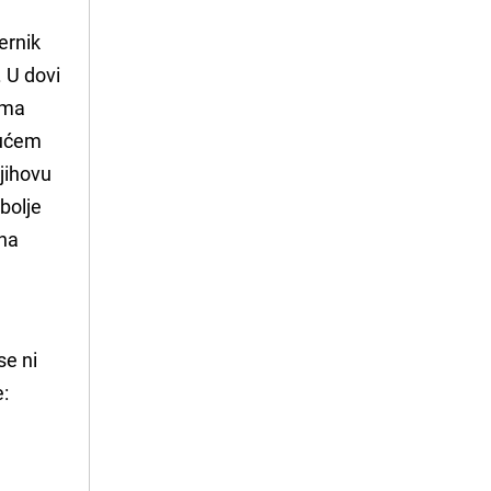
ernik
 U dovi
eoma
dućem
jihovu
jbolje
 na
 se ni
e: