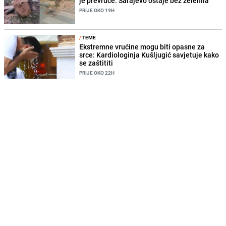
je prevruće: Sarajevo ostaje bez zelenila
PRIJE OKO 19H
/
TEME
Ekstremne vrućine mogu biti opasne za
srce: Kardiologinja Kušljugić savjetuje kako
se zaštititi
PRIJE OKO 22H