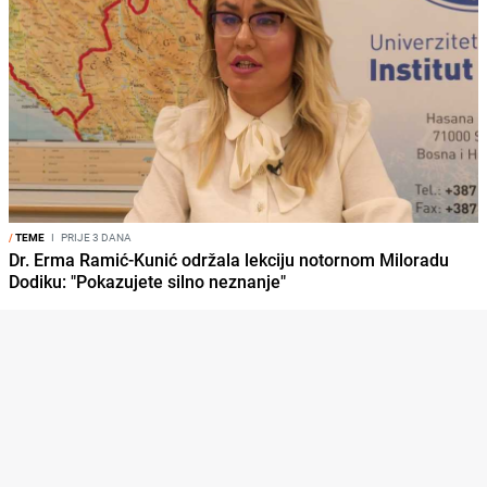
/
TEME
I
PRIJE 3 DANA
Dr. Erma Ramić-Kunić održala lekciju notornom Miloradu
Dodiku: "Pokazujete silno neznanje"