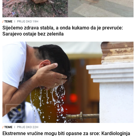
/
TEME
I
PRIJE OKO 19H
Siječemo zdrava stabla, a onda kukamo da je prevruće:
Sarajevo ostaje bez zelenila
/
TEME
I
PRIJE OKO 22H
Ekstremne vrućine mogu biti opasne za srce: Kardiologinja