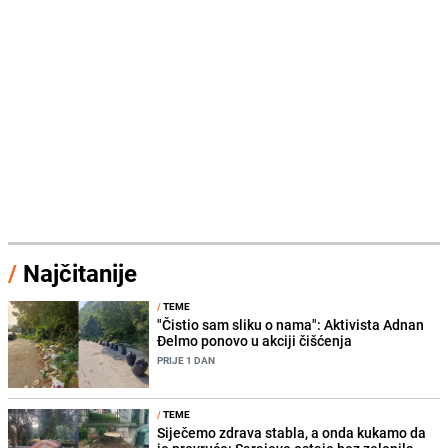
/
Najčitanije
/
TEME
"Čistio sam sliku o nama": Aktivista Adnan
Đelmo ponovo u akciji čišćenja
PRIJE 1 DAN
/
TEME
Siječemo zdrava stabla, a onda kukamo da