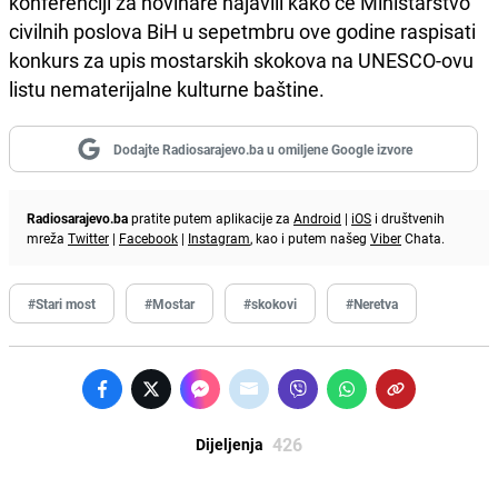
konferenciji za novinare najavili kako će Ministarstvo
civilnih poslova BiH u sepetmbru ove godine raspisati
konkurs za upis mostarskih skokova na UNESCO-ovu
listu nematerijalne kulturne baštine.
Dodajte Radiosarajevo.ba u omiljene Google izvore
Radiosarajevo.ba
pratite putem aplikacije za
Android
|
iOS
i društvenih
mreža
Twitter
|
Facebook
|
Instagram
, kao i putem našeg
Viber
Chata.
#Stari most
#Mostar
#skokovi
#Neretva
426
Dijeljenja