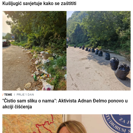
Kušljugić savjetuje kako se zaštititi
/
TEME
I
PRIJE 1 DAN
"Čistio sam sliku o nama": Aktivista Adnan Đelmo ponovo u
akciji čišćenja