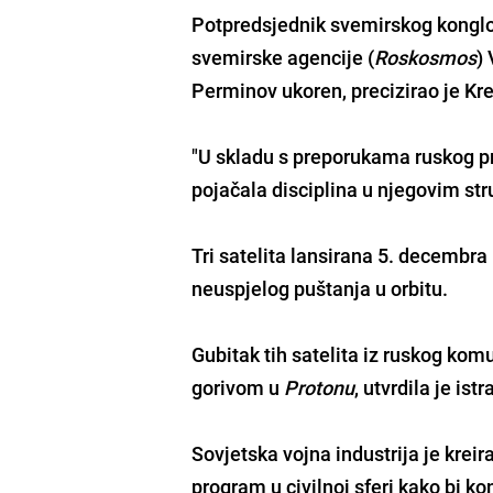
Potpredsjednik svemirskog kong
svemirske agencije (
Roskosmos
)
Perminov ukoren, precizirao je Kre
"U skladu s preporukama ruskog p
pojačala disciplina u njegovim st
Tri satelita lansirana 5. decembra
neuspjelog puštanja u orbitu.
Gubitak tih satelita iz ruskog ko
gorivom u
Protonu
, utvrdila je ist
Sovjetska vojna industrija je krei
program u civilnoj sferi kako bi