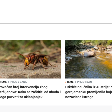
TEME
I
PRIJE 2 DANA
/
TEME
I
PRIJE 1 DAN
Povećan broj intervencija zbog
Otkriće naučnika iz Austrije:
tršljenova: Kako se zaštititi od uboda i
gornjem toku promijenila boju
koga pozvati za uklanjanje?
nezavisna istraga