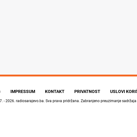
G
IMPRESSUM
KONTAKT
PRIVATNOST
USLOVI KOR
7. - 2026.
radiosarajevo.ba
. Sva prava pridržana. Zabranjeno preuzimanje sadržaja