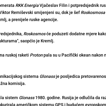
lomerata
RKK Energia
Vjačeslav Filin i potpredsjednik ru
 Viktor Remiševski smijenjeni su, dok je šef
Roskosmosa
mlj, a prenijele ruske agencije.
redsjednika,
Roskosmos
će poduzeti dodatne mjere kako
rukturama", saopćio je Kremlj.
 na ruskoj raketi
Proton
pala su u Pacifički okean nakon 
munikacijskog sistema
Glonass
je posljedica pretovarenos
ražna komisija.
rala sistem
Glonass
1980. godine. Rusija je odlučila da raz
 konkurirala američkom sistemu GPS i budućem evropsko