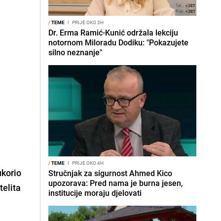
/
TEME
I
PRIJE OKO 3H
Dr. Erma Ramić-Kunić održala lekciju
notornom Miloradu Dodiku: "Pokazujete
silno neznanje"
/
TEME
I
PRIJE OKO 4H
ukorio
Stručnjak za sigurnost Ahmed Kico
upozorava: Pred nama je burna jesen,
telita
institucije moraju djelovati