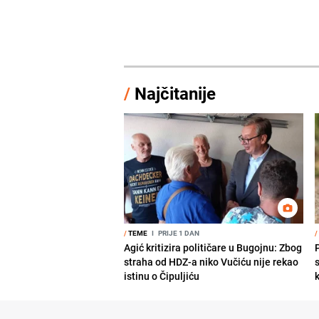
/
Najčitanije
/
TEME
I
PRIJE 1 DAN
/
Agić kritizira političare u Bugojnu: Zbog
straha od HDZ-a niko Vučiću nije rekao
s
istinu o Čipuljiću