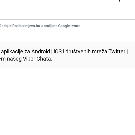
Dodajte Radiosarajevo.ba u omiljene Google izvore
aplikacije za
Android
|
iOS
i društvenih mreža
Twitter
|
utem našeg
Viber
Chata.