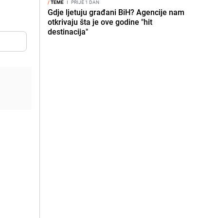
/
TEME
I
PRIJE 1 DAN
Gdje ljetuju građani BiH? Agencije nam
otkrivaju šta je ove godine "hit
destinacija"