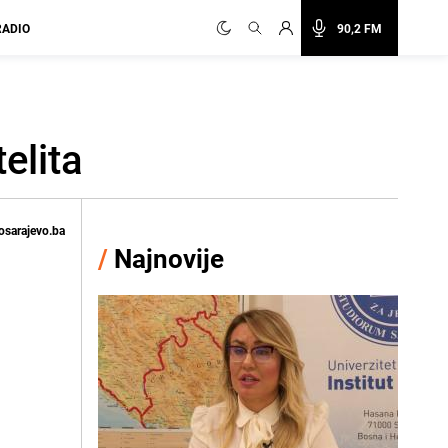
RADIO
90,2 FM
elita
osarajevo.ba
/
Najnovije