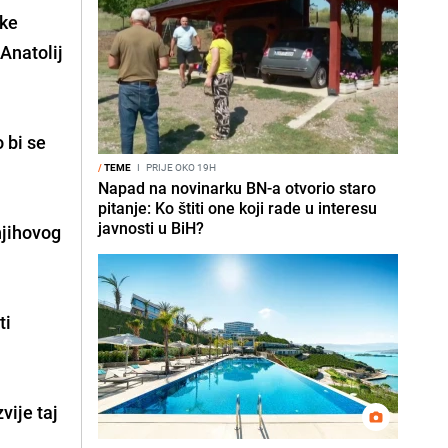
ske
Anatolij
 bi se
/
TEME
I
PRIJE OKO 19H
Napad na novinarku BN-a otvorio staro
pitanje: Ko štiti one koji rade u interesu
javnosti u BiH?
njihovog
ti
vije taj
m