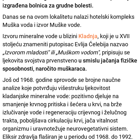
izgrađena bolnica za grudne bolesti.
Danas se na ovom lokalitetu nalazi hotelski kompleks
Muška voda i izvor Muške vode.
Izvoru mineralne vode u blizini
Kladnja
, koji je u XVII
stoljeću znameniti putopisac Evlija Ćelebija nazvao
„Izvorom mladosti" ili „Muškom vodom",
pripisuju se
ljekovita svojstva prvenstveno
u smislu jačanja fizičke
sposobnosti, naročito muškaraca.
Još od 1968. godine sprovode se brojne naučne
analize koje potvrđuju višestruku ljekovitost
kladanjske mineralne vode: pozitivno djeluje na
smanjenje krvnog pritiska i šećera u krvi, na brže
izlučivanje vode i regeneraciju crijevnog i želučnog
trakta, poboljšava cirkulaciju krvi, jača vitalnost
organizmu i uravnotežuje neurovegetativni sistem.
Eliksir zdravlja flaširan je u periodu od 1968. do 1992.