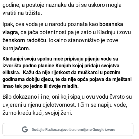
godine, a postoje naznake da bi se uskoro mogla
vratiti na tržište.
Ipak, ova voda je u narodu poznata kao
bosanska
viagra
, da jača potentnost pa je zato u Kladnju i zovu
ženskom radošću
. lokalno stanovništvo je zove
kurnjačom.
Kladanjci svoju spolnu moć pripisuju pijenju vode sa
izvorišta podno planine Konjuh kojoj pridaju svojstva
eliksira. Kažu da nije rijetkost da muškarci u poznim
godinama dobiju djecu, te da nije opća pojava da mještani
imao tek po jedno ili dvoje mladih.
Bilo dokazano ili ne, oni koji sipaju ovu vodu čvrsto su
uvjereni u njenu djelotvornost. I čim se napiju vode,
žurno kreću kući, svojoj ženi.
Dodajte Radiosarajevo.ba u omiljene Google izvore