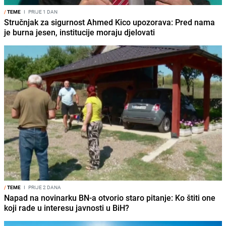
/
TEME
I
PRIJE 1 DAN
Stručnjak za sigurnost Ahmed Kico upozorava: Pred nama
je burna jesen, institucije moraju djelovati
/
TEME
I
PRIJE 2 DANA
Napad na novinarku BN-a otvorio staro pitanje: Ko štiti one
koji rade u interesu javnosti u BiH?