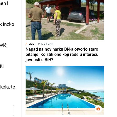
en i
k Inzko
vić,
/
TEME
I
PRIJE 1 DAN
Napad na novinarku BN-a otvorio staro
pitanje: Ko štiti one koji rade u interesu
javnosti u BiH?
ti
kola, te