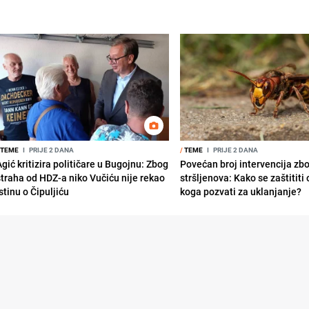
TEME
I
PRIJE 2 DANA
/
TEME
I
PRIJE 2 DANA
gić kritizira političare u Bugojnu: Zbog
Povećan broj intervencija zb
straha od HDZ-a niko Vučiću nije rekao
stršljenova: Kako se zaštititi
stinu o Čipuljiću
koga pozvati za uklanjanje?