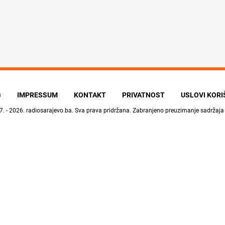
G
IMPRESSUM
KONTAKT
PRIVATNOST
USLOVI KOR
7. - 2026.
radiosarajevo.ba
. Sva prava pridržana. Zabranjeno preuzimanje sadržaja