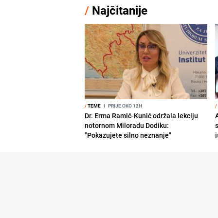
/
Najčitanije
/
TEME
I
PRIJE OKO 12H
/
Dr. Erma Ramić-Kunić održala lekciju
A
notornom Miloradu Dodiku:
"Pokazujete silno neznanje"
i