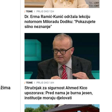
/
TEME
I
PRIJE OKO 12H
Dr. Erma Ramić-Kunić održala lekciju
notornom Miloradu Dodiku: "Pokazujete
silno neznanje"
/
TEME
I
PRIJE OKO 14H
režima
Stručnjak za sigurnost Ahmed Kico
upozorava: Pred nama je burna jesen,
institucije moraju djelovati