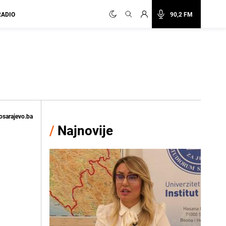
RADIO
90,2 FM
osarajevo.ba
/
Najnovije