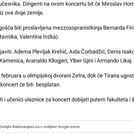
učesnika. Dirigenti na ovom koncertu bit će Miroslav Hom
iz ove dvije zemlje.
šća biti proslavljena mezzosopranistkinja Bernarda Fin
avnika, Valentina Inzka).
ojaviti: Adema Plevljak Krehić, Aida Čorbadžić, Denis Isako
amenica, Aranaldo Kllogjeri, Ylber Gjini i Armando Likaj.
 februara u olimpijskoj dvorani Zetra, dok će Tirana ugosti
 koncert će biti besplatan.
i učenici ulaznice za koncert dobijati putem fakulteta i š
Dodajte Radiosarajevo.ba u omiljene Google izvore