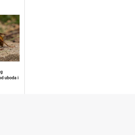
og
 od uboda i