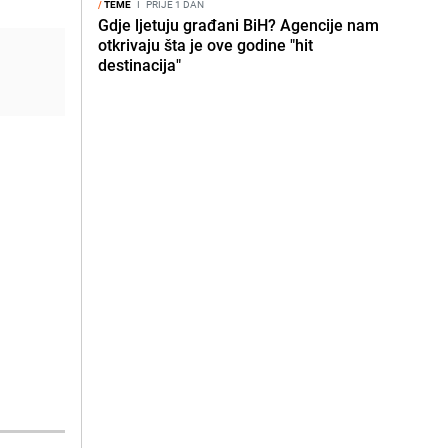
/
TEME
I
PRIJE 1 DAN
Gdje ljetuju građani BiH? Agencije nam
otkrivaju šta je ove godine "hit
destinacija"