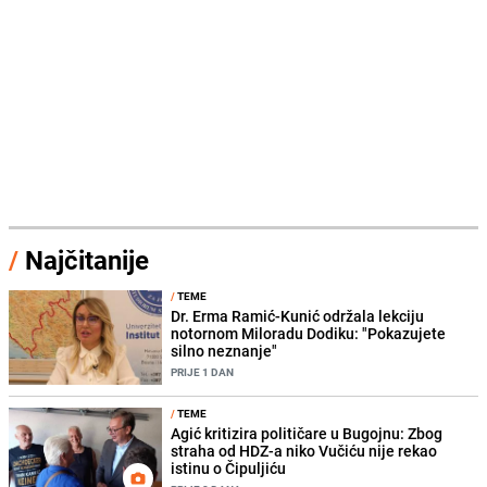
/
Najčitanije
/
TEME
Dr. Erma Ramić-Kunić održala lekciju
notornom Miloradu Dodiku: "Pokazujete
silno neznanje"
PRIJE 1 DAN
/
TEME
Agić kritizira političare u Bugojnu: Zbog
straha od HDZ-a niko Vučiću nije rekao
istinu o Čipuljiću