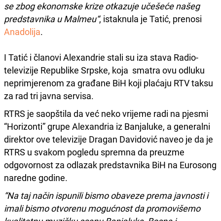
se zbog ekonomske krize otkazuje učešeće našeg
predstavnika u Malmeu“
, istaknula je Tatić, prenosi
Anadolija
.
I Tatić i članovi Alexandrie stali su iza stava Radio-
televizije Republike Srpske, koja smatra ovu odluku
neprimjerenom za građane BiH koji plaćaju RTV taksu
za rad tri javna servisa.
RTRS je saopštila da već neko vrijeme radi na pjesmi
“Horizonti” grupe Alexandria iz Banjaluke, a generalni
direktor ove televizije Dragan Davidović naveo je da je
RTRS u svakom pogledu spremna da preuzme
odgovornost za odlazak predstavnika BiH na Eurosong
naredne godine.
“Na taj način ispunili bismo obaveze prema javnosti i
imali bismo otvorenu mogućnost da promovišemo
kvalitetnu muzičku scenu Banjaluke, Bosne i