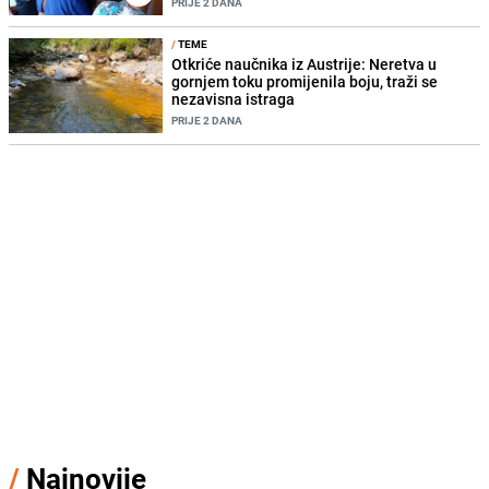
PRIJE 2 DANA
/
TEME
Otkriće naučnika iz Austrije: Neretva u
gornjem toku promijenila boju, traži se
nezavisna istraga
PRIJE 2 DANA
/
Najnovije