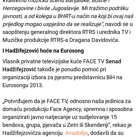
Hercegovine i bivše Jugoslavije. Mi tražimo podršku
javnosti, a od kolega u BHRT-u način na koji bi ovaj naš
prijedlog mogao uspješno da se realizuje”,
navodi se u
saopštenju generalnog direktora RTRS i urednika TV i
Muzičke produkcije RTRS-a Dragana Davidovića.
I Hadžifejzović hoće na Eurosong
Vlasnik privatne televizijske kuće FACE TV
Senad
Hadžifejzović
takođe je ponudio pomoć pri
organizaciji izbora za pjesmu predstavnicu BiH na
Eurosongu 2013.
„Potvrđujem da je FACE TV, odnosno naša jedinica za
domaću produkciju Face Agency, spremna i sposobna
organizirati javno natjecanje uz sudjelovanje 15
bendova, grupa, pjevača u Zetri ili Skenderiji“, rekao je
Hadžifejzovićza agenciju
Anadolija
, dodavši da su