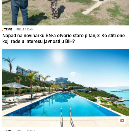
/
TEME
I
PRIJE 1 DAN
Napad na novinarku BN-a otvorio staro pitanje: Ko štiti one
koji rade u interesu javnosti u BiH?
/
TEME
I
PRIJE 2 DANA