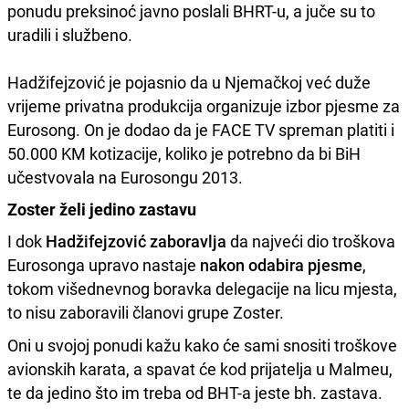
ponudu preksinoć javno poslali BHRT-u, a juče su to
uradili i službeno.
Hadžifejzović je pojasnio da u Njemačkoj već duže
vrijeme privatna produkcija organizuje izbor pjesme za
Eurosong. On je dodao da je FACE TV spreman platiti i
50.000 KM kotizacije, koliko je potrebno da bi BiH
učestvovala na Eurosongu 2013.
Zoster želi jedino zastavu
I dok
Hadžifejzović zaboravlja
da najveći dio troškova
Eurosonga upravo nastaje
nakon odabira pjesme
,
tokom višednevnog boravka delegacije na licu mjesta,
to nisu zaboravili članovi grupe Zoster.
Oni u svojoj ponudi kažu kako će sami snositi troškove
avionskih karata, a spavat će kod prijatelja u Malmeu,
te da jedino što im treba od BHT-a jeste bh. zastava.