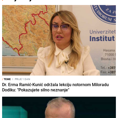
/
TEME
I
PRIJE 1 DAN
Dr. Erma Ramić-Kunić održala lekciju notornom Miloradu
Dodiku: "Pokazujete silno neznanje"