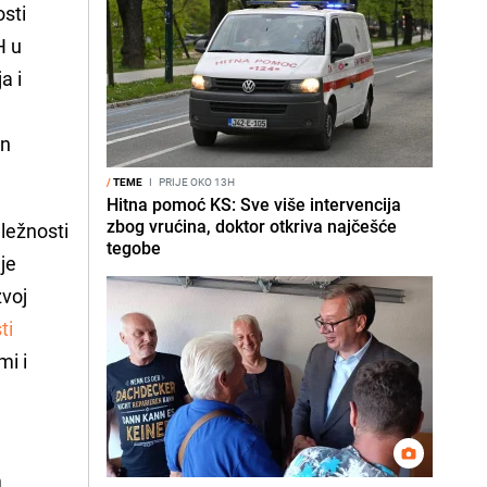
osti
H u
a i
an
/
TEME
I
PRIJE OKO 13H
Hitna pomoć KS: Sve više intervencija
zbog vrućina, doktor otkriva najčešće
ležnosti
tegobe
je
zvoj
ti
mi i
m