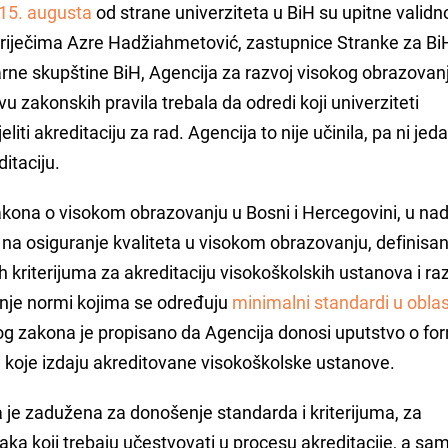
 15. augusta
od strane univerziteta u BiH su upitne validn
o riječima Azre Hadžiahmetović, zastupnice Stranke za Bi
e skupštine BiH, Agencija za razvoj visokog obrazovanj
vu zakonskih pravila trebala da odredi koji univerziteti
iti akreditaciju za rad. Agencija to nije učinila, pa ni jed
ditaciju.
kona o visokom obrazovanju u Bosni i Hercegovini, u nad
na osiguranje kvaliteta u visokom obrazovanju, definisan
ih kriterijuma za akreditaciju visokoškolskih ustanova i ra
enje normi kojima se određuju
minimalni standardi u oblas
og zakona je propisano da Agencija donosi uputstvo o for
i koje izdaju akreditovane visokoškolske ustanove.
a je zadužena za donošenje standarda i kriterijuma, za
jaka koji trebaju učestvovati u procesu akreditacije, a sa