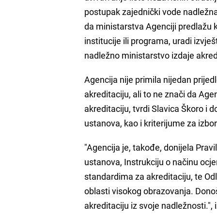
postupak zajednički vode nadležna 
da ministarstva Agenciji predlažu 
institucije ili programa, uradi izv
nadležno ministarstvo izdaje akredi
Agencija nije primila nijedan prijed
akreditaciju, ali to ne znači da Age
akreditaciju, tvrdi Slavica Škoro i 
ustanova, kao i kriterijume za izb
"Agencija je, takođe, donijela Prav
ustanova, Instrukciju o načinu ocje
standardima za akreditaciju, te O
oblasti visokog obrazovanja. Donoš
akreditaciju iz svoje nadležnosti.", 