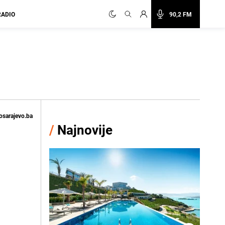
RADIO
90,2 FM
osarajevo.ba
/
Najnovije