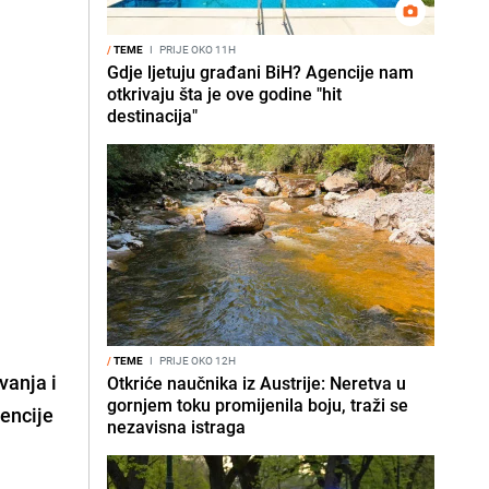
/
TEME
I
PRIJE OKO 11H
Gdje ljetuju građani BiH? Agencije nam
otkrivaju šta je ove godine "hit
destinacija"
/
TEME
I
PRIJE OKO 12H
vanja i
Otkriće naučnika iz Austrije: Neretva u
gornjem toku promijenila boju, traži se
gencije
nezavisna istraga