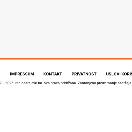
G
IMPRESSUM
KONTAKT
PRIVATNOST
USLOVI KOR
7. - 2026.
radiosarajevo.ba
. Sva prava pridržana. Zabranjeno preuzimanje sadržaja