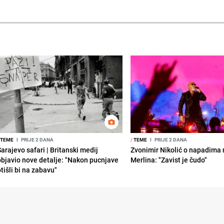
TEME
I
PRIJE 2 DANA
/
TEME
I
PRIJE 2 DANA
Sarajevo safari | Britanski medij
Zvonimir Nikolić o napadima 
objavio nove detalje: "Nakon pucnjave
Merlina: "Zavist je čudo"
tišli bi na zabavu"