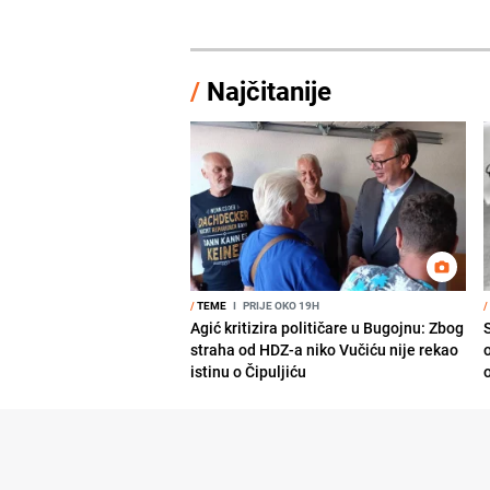
/
Najčitanije
/
TEME
I
PRIJE OKO 19H
/
Agić kritizira političare u Bugojnu: Zbog
straha od HDZ-a niko Vučiću nije rekao
istinu o Čipuljiću
o