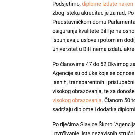
Podsjetimo,
diplome izdate nakon
zbog isteka akreditacije za rad. P
Predstavničkom domu Parlamentarn
osiguranja kvalitete BiH je na osno
ispunjavaju uslove i potom im dodijel
univerzitet u BiH nema izdatu akre
Po članovima 47 do 52 Okvirnog za
Agencije su odluke koje se odnose 
jasnih, transparentnih i pristupačn
visokog obrazovanja, te za donoš
visokog obrazovanja
. Članom 50 t
sadržaju diplome i dodatka diplom
Po riječima Slavice Škoro "Agencij
utvrđivanje liste nezavisnih stručn