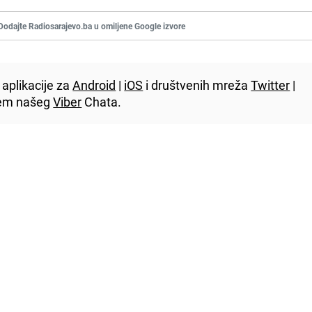
Dodajte Radiosarajevo.ba u omiljene Google izvore
aplikacije za
Android
|
iOS
i društvenih mreža
Twitter
|
utem našeg
Viber
Chata.