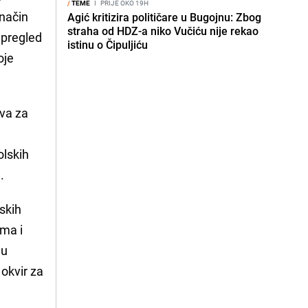
/
TEME
I
PRIJE OKO 19H
 način
Agić kritizira političare u Bugojnu: Zbog
straha od HDZ-a niko Vučiću nije rekao
 pregled
istinu o Čipuljiću
oje
eva za
olskih
e.
lskih
ima i
 u
okvir za