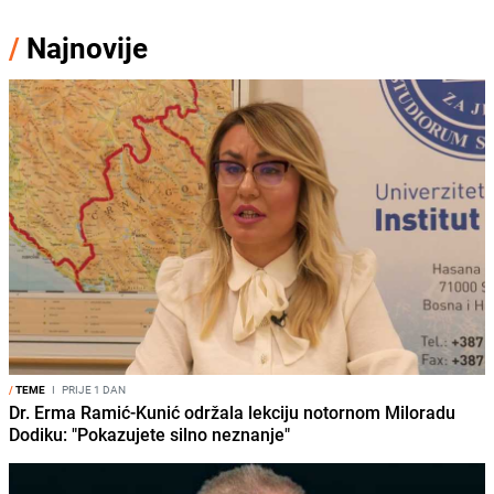
/
Najnovije
/
TEME
I
PRIJE 1 DAN
Dr. Erma Ramić-Kunić održala lekciju notornom Miloradu
Dodiku: "Pokazujete silno neznanje"