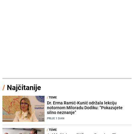
/
Najčitanije
/
TEME
Dr. Erma Ramić-Kunić održala lekciju
notornom Miloradu Dodiku: "Pokazujete
silno neznanje"
PRIJE 1 DAN
/
TEME