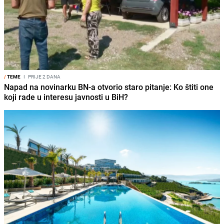
/
TEME
I
PRIJE 2 DANA
Napad na novinarku BN-a otvorio staro pitanje: Ko štiti one
koji rade u interesu javnosti u BiH?