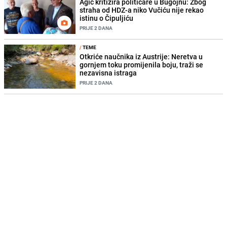
Agić kritizira političare u Bugojnu: Zbog
straha od HDZ-a niko Vučiću nije rekao
istinu o Čipuljiću
PRIJE 2 DANA
/
TEME
Otkriće naučnika iz Austrije: Neretva u
gornjem toku promijenila boju, traži se
nezavisna istraga
PRIJE 2 DANA