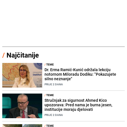
/
Najčitanije
/
TEME
Dr. Erma Ramić-Kunić održala lekciju
notornom Miloradu Dodiku: "Pokazujete
silno neznanje"
PRIJE 2 DANA
/
TEME
Stručnjak za sigurnost Ahmed Kico
upozorava: Pred nama je burna jesen,
institucije moraju djelovati
PRIJE 2 DANA
/
TEME