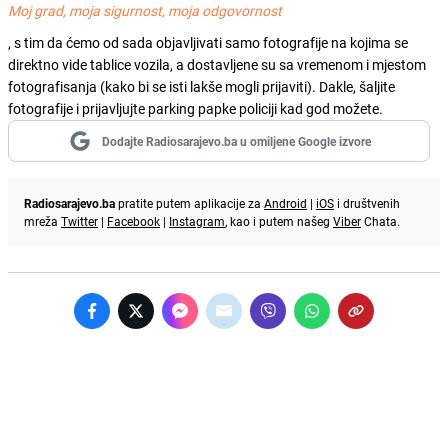
Moj grad, moja sigurnost, moja odgovornost
, s tim da ćemo od sada objavljivati samo fotografije na kojima se
direktno vide tablice vozila, a dostavljene su sa vremenom i mjestom
fotografisanja (kako bi se isti lakše mogli prijaviti). Dakle, šaljite
fotografije i prijavljujte parking papke policiji kad god možete.
Dodajte Radiosarajevo.ba u omiljene Google izvore
Radiosarajevo.ba
pratite putem aplikacije za
Android
|
iOS
i društvenih
mreža
Twitter
|
Facebook
|
Instagram
, kao i putem našeg
Viber
Chata.