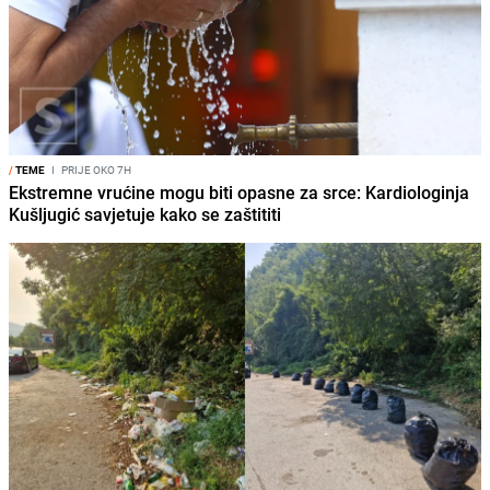
/
TEME
I
PRIJE OKO 7H
Ekstremne vrućine mogu biti opasne za srce: Kardiologinja
Kušljugić savjetuje kako se zaštititi