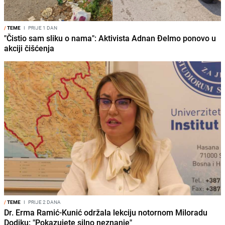
/
TEME
I
PRIJE 1 DAN
"Čistio sam sliku o nama": Aktivista Adnan Đelmo ponovo u
akciji čišćenja
/
TEME
I
PRIJE 2 DANA
Dr. Erma Ramić-Kunić održala lekciju notornom Miloradu
Dodiku: "Pokazujete silno neznanje"