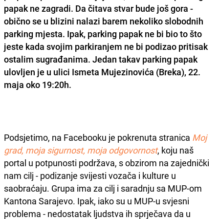
papak ne zagradi. Da čitava stvar bude još gora -
obično se u blizini nalazi barem nekoliko slobodnih
parking mjesta. Ipak, parking papak ne bi bio to što
jeste kada svojim parkiranjem ne bi podizao pritisak
ostalim sugrađanima. Jedan takav parking papak
ulovljen je u ulici Ismeta Mujezinovića (Breka), 22.
maja oko 19:20h.
Podsjetimo, na Facebooku je pokrenuta stranica
Moj
grad, moja sigurnost, moja odgovornost
, koju naš
portal u potpunosti podržava, s obzirom na zajednički
nam cilj - podizanje svijesti vozača i kulture u
saobraćaju. Grupa ima za cilj i saradnju sa MUP-om
Kantona Sarajevo. Ipak, iako su u MUP-u svjesni
problema - nedostatak ljudstva ih sprječava da u