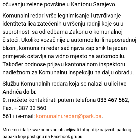
očuvanju zelene površine u Kantonu Sarajevo.
Komunalni redari vrše legitimisanje i utvrđivanje
identiteta lica zatečenih u vršenju radnji koje su u
suprotnosti sa odredbama Zakonu o komunalnoj
čistoći. Ukoliko vozač nije u automobilu ili neposrednoj
blizini, komunalni redar sačinjava zapisnik te jedan
primjerak ostavlja na vidno mjesto na automobilu.
Također podnose prijavu kantonalnom inspektoru
nadležnom za Komunalnu inspekciju na dalju obradu.
Službu Komunalnih redara koja se nalazi u ulici
Ive
Andrića do br.
9
, možete kontaktirati putem telefona
033 467 562
,
Fax. + 387 33 560
561 ili e-mail:
komunalni.redari@park.ba
.
Mi ćemo i dalje svakodnevno objavljivati fotogafije najvećih parking
papaka koje pristignu na Facebook grupu