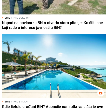
/
TEME
I
PRIJE OKO 15H
Napad na novinarku BN-a otvorio staro pitanje: Ko štiti one
koji rade u interesu javnosti u BiH?
/
TEME
I
PRIJE 1 DAN
Gdje ljetuju građani BiH? Agencije nam otkrivaju šta je ove