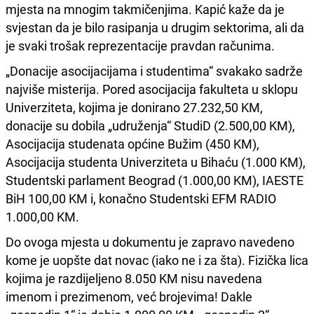
mjesta na mnogim takmičenjima. Kapić kaže da je
svjestan da je bilo rasipanja u drugim sektorima, ali da
je svaki trošak reprezentacije pravdan računima.
„Donacije asocijacijama i studentima“ svakako sadrže
najviše misterija. Pored asocijacija fakulteta u sklopu
Univerziteta, kojima je donirano 27.232,50 KM,
donacije su dobila „udruženja“ StudiD (2.500,00 KM),
Asocijacija studenata općine Bužim (450 KM),
Asocijacija studenta Univerziteta u Bihaću (1.000 KM),
Studentski parlament Beograd (1.000,00 KM), IAESTE
BiH 100,00 KM i, konačno Studentski EFM RADIO
1.000,00 KM.
Do ovoga mjesta u dokumentu je zapravo navedeno
kome je uopšte dat novac (iako ne i za šta). Fizička lica
kojima je razdijeljeno 8.050 KM nisu navedena
imenom i prezimenom, već brojevima! Dakle