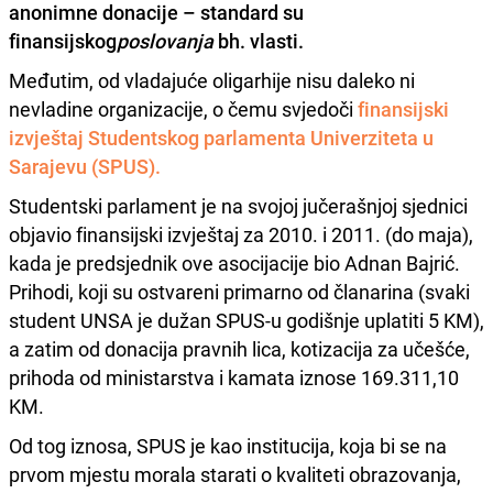
anonimne donacije – standard su
finansijskog
poslovanja
bh. vlasti.
Međutim, od vladajuće oligarhije nisu daleko ni
nevladine organizacije, o čemu svjedoči
finansijski
izvještaj Studentskog parlamenta Univerziteta u
Sarajevu (SPUS).
Studentski parlament je na svojoj jučerašnjoj sjednici
objavio finansijski izvještaj za 2010. i 2011. (do maja),
kada je predsjednik ove asocijacije bio Adnan Bajrić.
Prihodi, koji su ostvareni primarno od članarina (svaki
student UNSA je dužan SPUS-u godišnje uplatiti 5 KM),
a zatim od donacija pravnih lica, kotizacija za učešće,
prihoda od ministarstva i kamata iznose 169.311,10
KM.
Od tog iznosa, SPUS je kao institucija, koja bi se na
prvom mjestu morala starati o kvaliteti obrazovanja,