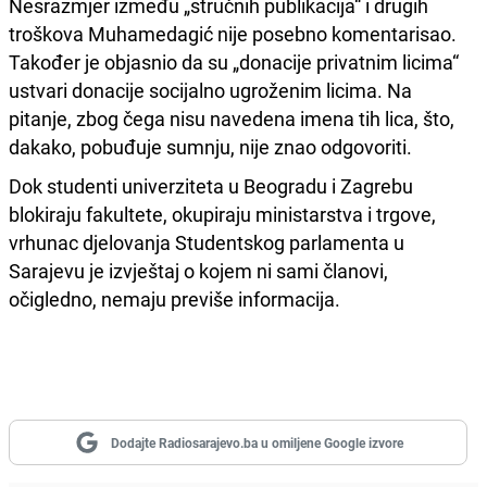
Nesrazmjer između „stručnih publikacija“ i drugih
troškova Muhamedagić nije posebno komentarisao.
Također je objasnio da su „donacije privatnim licima“
ustvari donacije socijalno ugroženim licima. Na
pitanje, zbog čega nisu navedena imena tih lica, što,
dakako, pobuđuje sumnju, nije znao odgovoriti.
Dok studenti univerziteta u Beogradu i Zagrebu
blokiraju fakultete, okupiraju ministarstva i trgove,
vrhunac djelovanja Studentskog parlamenta u
Sarajevu je izvještaj o kojem ni sami članovi,
očigledno, nemaju previše informacija.
Dodajte Radiosarajevo.ba u omiljene Google izvore