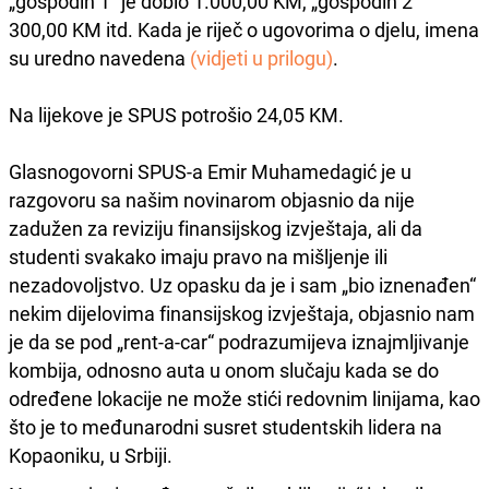
„gospodin 1“ je dobio 1.000,00 KM, „gospodin 2“
300,00 KM itd. Kada je riječ o ugovorima o djelu, imena
su uredno navedena
(vidjeti u prilogu)
.
Na lijekove je SPUS potrošio 24,05 KM.
Glasnogovorni SPUS-a Emir Muhamedagić je u
razgovoru sa našim novinarom objasnio da nije
zadužen za reviziju finansijskog izvještaja, ali da
studenti svakako imaju pravo na mišljenje ili
nezadovoljstvo. Uz opasku da je i sam „bio iznenađen“
nekim dijelovima finansijskog izvještaja, objasnio nam
je da se pod „rent-a-car“ podrazumijeva iznajmljivanje
kombija, odnosno auta u onom slučaju kada se do
određene lokacije ne može stići redovnim linijama, kao
što je to međunarodni susret studentskih lidera na
Kopaoniku, u Srbiji.