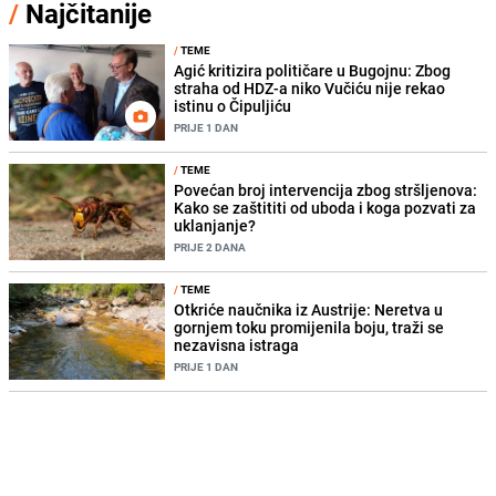
/
Najčitanije
/
TEME
Agić kritizira političare u Bugojnu: Zbog
straha od HDZ-a niko Vučiću nije rekao
istinu o Čipuljiću
PRIJE 1 DAN
/
TEME
Povećan broj intervencija zbog stršljenova:
Kako se zaštititi od uboda i koga pozvati za
uklanjanje?
PRIJE 2 DANA
/
TEME
Otkriće naučnika iz Austrije: Neretva u
gornjem toku promijenila boju, traži se
nezavisna istraga
PRIJE 1 DAN