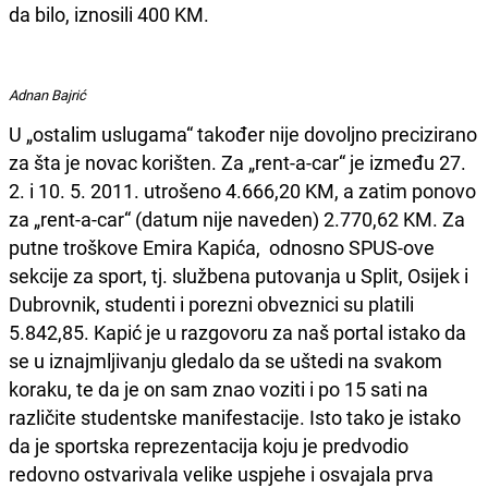
da bilo, iznosili 400 KM.
Adnan Bajrić
U „ostalim uslugama“ također nije dovoljno precizirano
za šta je novac korišten. Za „rent-a-car“ je između 27.
2. i 10. 5. 2011. utrošeno 4.666,20 KM, a zatim ponovo
za „rent-a-car“ (datum nije naveden) 2.770,62 KM. Za
putne troškove Emira Kapića, odnosno SPUS-ove
sekcije za sport, tj. službena putovanja u Split, Osijek i
Dubrovnik, studenti i porezni obveznici su platili
5.842,85. Kapić je u razgovoru za naš portal istako da
se u iznajmljivanju gledalo da se uštedi na svakom
koraku, te da je on sam znao voziti i po 15 sati na
različite studentske manifestacije. Isto tako je istako
da je sportska reprezentacija koju je predvodio
redovno ostvarivala velike uspjehe i osvajala prva