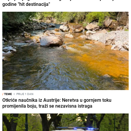
godine "hit destinacija"
/
TEME
I
PRIJE 1 DAN
Otkriće naučnika iz Austrije: Neretva u gornjem toku
promijenila boju, traži se nezavisna istraga