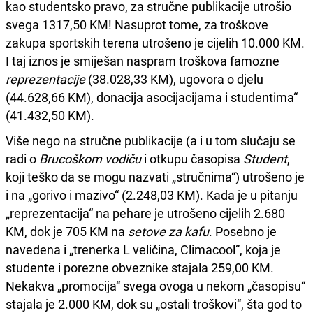
kao studentsko pravo, za stručne publikacije utrošio
svega 1317,50 KM! Nasuprot tome, za troškove
zakupa sportskih terena utrošeno je cijelih 10.000 KM.
I taj iznos je smiješan naspram troškova famozne
reprezentacije
(38.028,33 KM), ugovora o djelu
(44.628,66 KM), donacija asocijacijama i studentima“
(41.432,50 KM).
Više nego na stručne publikacije (a i u tom slučaju se
radi o
Brucoškom vodiču
i otkupu časopisa
Student
,
koji teško da se mogu nazvati „stručnima“) utrošeno je
i na „gorivo i mazivo“ (2.248,03 KM). Kada je u pitanju
„reprezentacija“ na pehare je utrošeno cijelih 2.680
KM, dok je 705 KM na
setove za kafu
. Posebno je
navedena i „trenerka L veličina, Climacool“, koja je
studente i porezne obveznike stajala 259,00 KM.
Nekakva „promocija“ svega ovoga u nekom „časopisu“
stajala je 2.000 KM, dok su „ostali troškovi“, šta god to