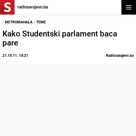
Otvor
/
METROMAHALA
/
TEME
Kako Studentski parlament baca
pare
21.10.11. 14:21
Radiosarajevo.ba