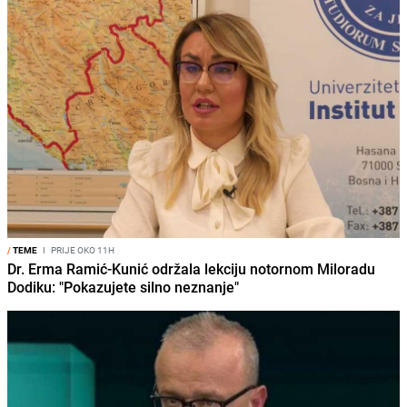
/
TEME
I
PRIJE OKO 11H
Dr. Erma Ramić-Kunić održala lekciju notornom Miloradu
Dodiku: "Pokazujete silno neznanje"