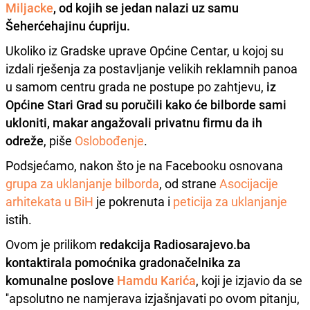
Miljacke
, od kojih se jedan nalazi uz samu
Šeherćehajinu ćupriju.
Ukoliko iz Gradske uprave Općine Centar, u kojoj su
izdali rješenja za postavljanje velikih reklamnih panoa
u samom centru grada ne postupe po zahtjevu,
iz
Općine Stari Grad su poručili kako će bilborde sami
ukloniti, makar angažovali privatnu firmu da ih
odreže
, piše
Oslobođenje
.
Podsjećamo, nakon što je na Facebooku osnovana
grupa za uklanjanje bilborda
, od strane
Asocijacije
arhitekata u BiH
je pokrenuta i
peticija za uklanjanje
istih.
Ovom je prilikom
redakcija Radiosarajevo.ba
kontaktirala pomoćnika gradonačelnika za
komunalne poslove
Hamdu Karića
, koji je izjavio da se
''apsolutno ne namjerava izjašnjavati po ovom pitanju,