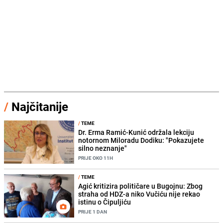
/
Najčitanije
/
TEME
Dr. Erma Ramić-Kunić održala lekciju
notornom Miloradu Dodiku: "Pokazujete
silno neznanje"
PRIJE OKO 11H
/
TEME
Agić kritizira političare u Bugojnu: Zbog
straha od HDZ-a niko Vučiću nije rekao
istinu o Čipuljiću
PRIJE 1 DAN