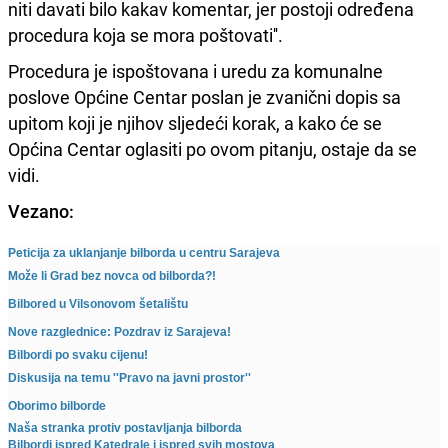
niti davati bilo kakav komentar, jer postoji određena
procedura koja se mora poštovati''.
Procedura je ispoštovana i uredu za komunalne
poslove Općine Centar poslan je zvanični dopis sa
upitom koji je njihov sljedeći korak, a kako će se
Općina Centar oglasiti po ovom pitanju, ostaje da se
vidi.
Vezano:
Peticija za uklanjanje bilborda u centru Sarajeva
Može li Grad bez novca od bilborda?!
Bilbored u Vilsonovom šetalištu
Nove razglednice: Pozdrav iz Sarajeva!
Bilbordi po svaku cijenu!
Diskusija na temu ''Pravo na javni prostor''
Oborimo bilborde
Naša stranka protiv postavljanja bilborda
Bilbordi ispred Katedrale i ispred svih mostova