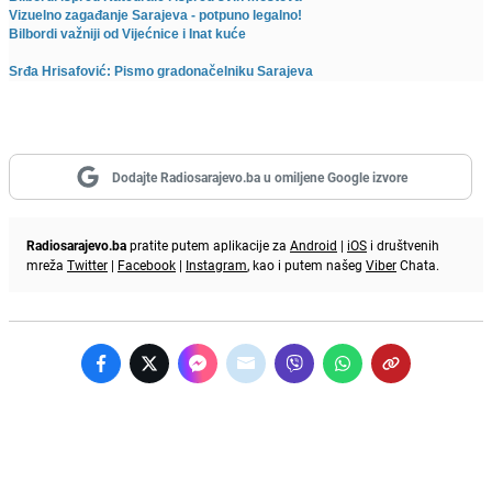
Vizuelno zagađanje Sarajeva - potpuno legalno!
Bilbordi važniji od Vijećnice i Inat kuće
Srđa Hrisafović: Pismo gradonačelniku Sarajeva
Dodajte Radiosarajevo.ba u omiljene Google izvore
Radiosarajevo.ba
pratite putem aplikacije za
Android
|
iOS
i društvenih
mreža
Twitter
|
Facebook
|
Instagram
, kao i putem našeg
Viber
Chata.