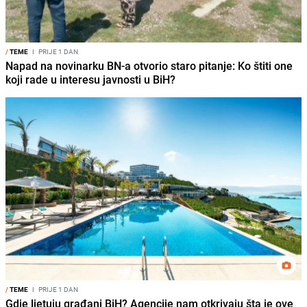
/
TEME
I
PRIJE 1 DAN
Napad na novinarku BN-a otvorio staro pitanje: Ko štiti one
koji rade u interesu javnosti u BiH?
/
TEME
I
PRIJE 1 DAN
Gdje ljetuju građani BiH? Agencije nam otkrivaju šta je ove