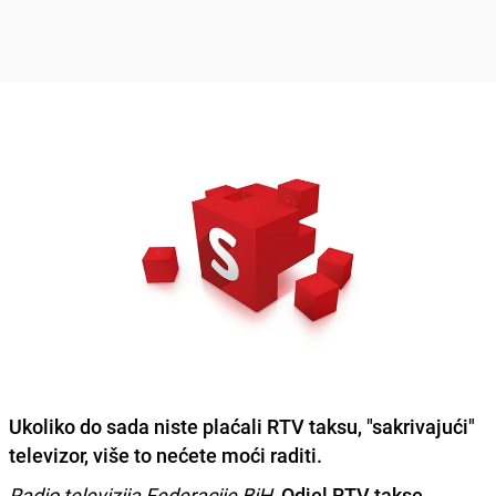
Ukoliko do sada niste plaćali RTV taksu, "sakrivajući"
televizor, više to nećete moći raditi.
Radio televizija Federacije BiH
,
Odjel RTV takse