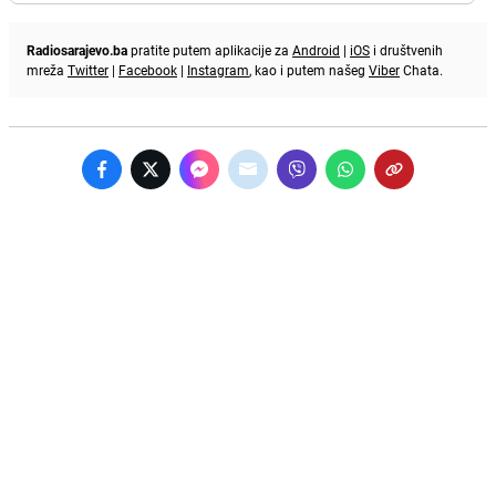
Radiosarajevo.ba
pratite putem aplikacije za
Android
|
iOS
i društvenih
mreža
Twitter
|
Facebook
|
Instagram
, kao i putem našeg
Viber
Chata.