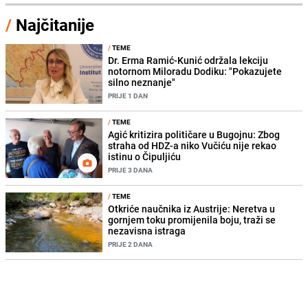
/
Najčitanije
/
TEME
Dr. Erma Ramić-Kunić održala lekciju
notornom Miloradu Dodiku: "Pokazujete
silno neznanje"
PRIJE 1 DAN
/
TEME
Agić kritizira političare u Bugojnu: Zbog
straha od HDZ-a niko Vučiću nije rekao
istinu o Čipuljiću
PRIJE 3 DANA
/
TEME
Otkriće naučnika iz Austrije: Neretva u
gornjem toku promijenila boju, traži se
nezavisna istraga
PRIJE 2 DANA