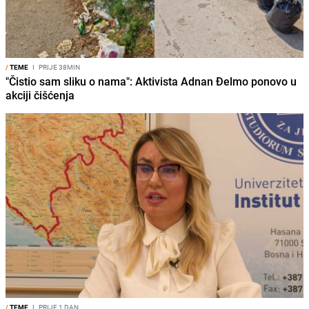
/
TEME
I
PRIJE 38MIN
"Čistio sam sliku o nama": Aktivista Adnan Đelmo ponovo u
akciji čišćenja
/
TEME
I
PRIJE 1 DAN