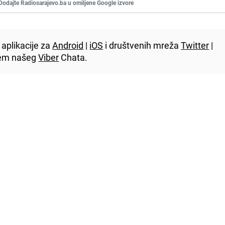
Dodajte Radiosarajevo.ba u omiljene Google izvore
aplikacije za
Android
|
iOS
i društvenih mreža
Twitter
|
utem našeg
Viber
Chata.