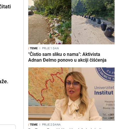
itati
/
TEME
I
PRIJE 1 DAN
"Čistio sam sliku o nama": Aktivista
Adnan Đelmo ponovo u akciji čišćenja
aže.
/
TEME
I
PRIJE 2 DANA