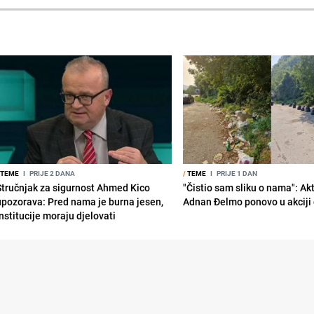
TEME
I
PRIJE 2 DANA
/
TEME
I
PRIJE 1 DAN
Stručnjak za sigurnost Ahmed Kico
"Čistio sam sliku o nama": Akt
upozorava: Pred nama je burna jesen,
Adnan Đelmo ponovo u akciji 
nstitucije moraju djelovati