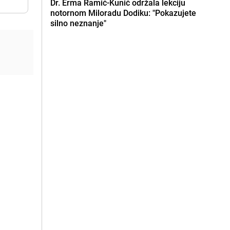
Dr. Erma Ramić-Kunić održala lekciju
notornom Miloradu Dodiku: "Pokazujete
silno neznanje"