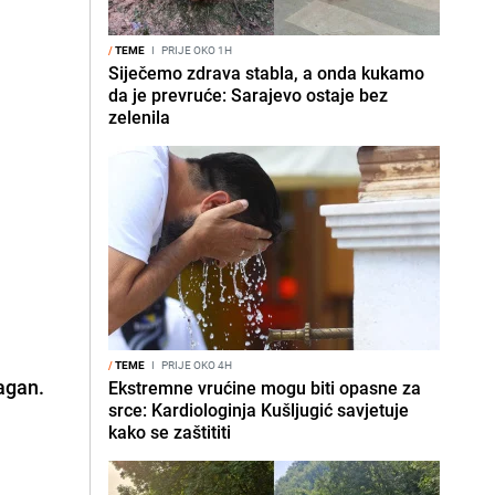
/
TEME
I
PRIJE OKO 1H
Siječemo zdrava stabla, a onda kukamo
da je prevruće: Sarajevo ostaje bez
zelenila
/
TEME
I
PRIJE OKO 4H
lagan.
Ekstremne vrućine mogu biti opasne za
srce: Kardiologinja Kušljugić savjetuje
kako se zaštititi