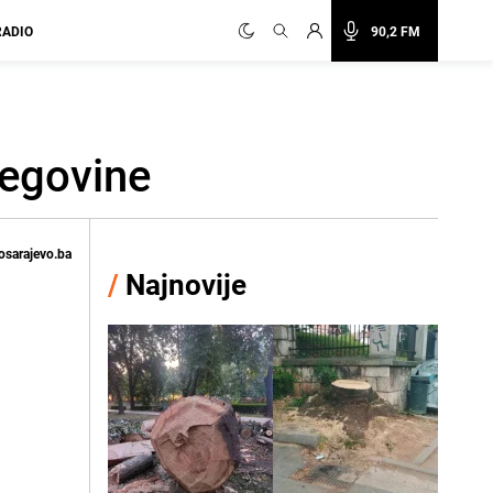
RADIO
90,2 FM
cegovine
osarajevo.ba
/
Najnovije