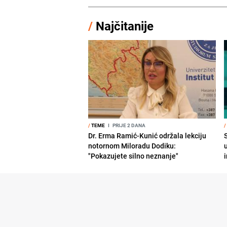
/
Najčitanije
/
TEME
I
PRIJE 2 DANA
/
Dr. Erma Ramić-Kunić održala lekciju
notornom Miloradu Dodiku:
"Pokazujete silno neznanje"
i