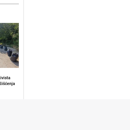
ivista
čišćenja