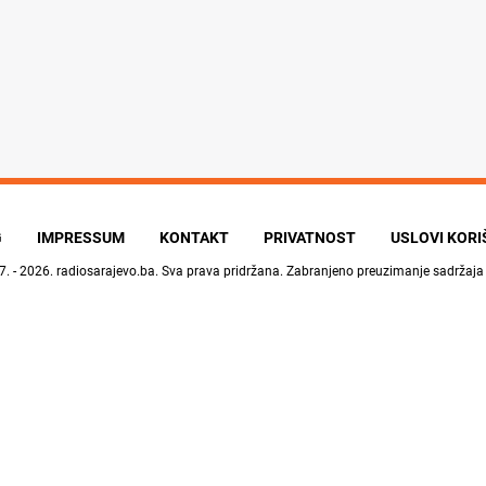
G
IMPRESSUM
KONTAKT
PRIVATNOST
USLOVI KOR
7. - 2026.
radiosarajevo.ba
. Sva prava pridržana. Zabranjeno preuzimanje sadržaja