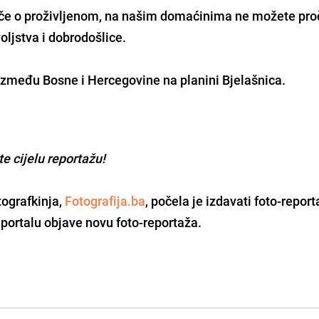
oče o proživljenom, na našim domaćinima ne možete proč
ljstva i dobrodošlice.
 između Bosne i Hercegovine na planini Bjelašnica.
e cijelu reportažu!
tografkinja,
Fotografija.ba
, počela je izdavati foto-report
portalu objave novu foto-reportaža.