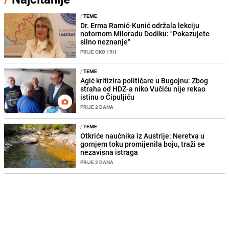
/
TEME
Dr. Erma Ramić-Kunić održala lekciju
notornom Miloradu Dodiku: "Pokazujete
silno neznanje"
PRIJE OKO 19H
/
TEME
Agić kritizira političare u Bugojnu: Zbog
straha od HDZ-a niko Vučiću nije rekao
istinu o Čipuljiću
PRIJE 2 DANA
/
TEME
Otkriće naučnika iz Austrije: Neretva u
gornjem toku promijenila boju, traži se
nezavisna istraga
PRIJE 2 DANA