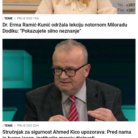
/
TEME
I
PRIJE OKO 19H
Dr. Erma Ramić-Kunić održala lekciju notornom Miloradu
Dodiku: "Pokazujete silno neznanje"
/
TEME
I
PRIJE OKO 20H
Stručnjak za sigurnost Ahmed Kico upozorava: Pred nama
je burna jesen, institucije moraju djelovati