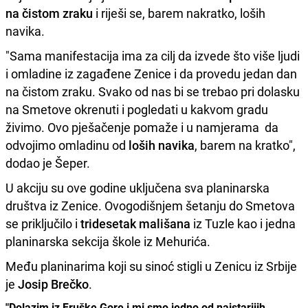
na čistom zraku
i riješi se, barem nakratko, loših
navika.
"Sama manifestacija ima za cilj da izvede što više ljudi
i omladine iz zagađene Zenice i da provedu jedan dan
na čistom zraku. Svako od nas bi se trebao pri dolasku
na Smetove okrenuti i pogledati u kakvom gradu
živimo. Ovo pješačenje pomaže i u namjerama da
odvojimo omladinu od
loših navika
, barem na kratko",
dodao je Šeper.
U akciju su ove godine uključena sva planinarska
društva iz Zenice. Ovogodišnjem šetanju do Smetova
se priključilo i
tridesetak mališana
iz Tuzle kao i jedna
planinarska sekcija škole iz Mehurića.
Među planinarima koji su sinoć stigli u Zenicu iz Srbije
je
Josip Brečko
.
"Dolazim iz Fruške Gore i mi smo jedno od najstarijih