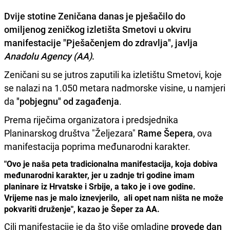
Dvije stotine Zeničana danas je pješačilo do
omiljenog zeničkog izletišta Smetovi u okviru
manifestacije
"Pješačenjem do zdravlja"
, javlja
Anadolu Agency (AA)
.
Zeničani su se jutros zaputili ka izletištu Smetovi, koje
se nalazi na 1.050 metara nadmorske visine, u namjeri
da
"pobjegnu" od zagađenja
.
Prema riječima organizatora i predsjednika
Planinarskog društva "Željezara"
Rame Šepera
, ova
manifestacija poprima međunarodni karakter.
"Ovo je naša peta tradicionalna manifestacija, koja dobiva
međunarodni karakter, jer u zadnje tri godine imam
planinare iz Hrvatske i Srbije, a tako je i ove godine.
Vrijeme nas je malo iznevjerilo, ali opet nam ništa ne može
pokvariti druženje", kazao je Šeper za AA.
Cilj manifestacije je da što više omladine
provede dan