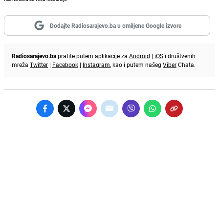
Dodajte Radiosarajevo.ba u omiljene Google izvore
Radiosarajevo.ba
pratite putem aplikacije za
Android
|
iOS
i društvenih
mreža
Twitter
|
Facebook
|
Instagram
, kao i putem našeg
Viber
Chata.