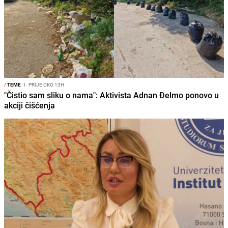
/
TEME
I
PRIJE OKO 13H
"Čistio sam sliku o nama": Aktivista Adnan Đelmo ponovo u
akciji čišćenja