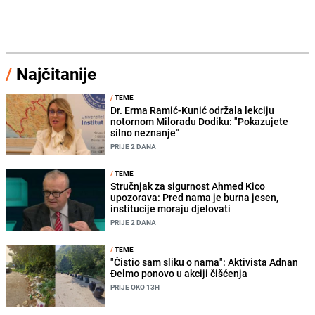
/
Najčitanije
/
TEME
Dr. Erma Ramić-Kunić održala lekciju
notornom Miloradu Dodiku: "Pokazujete
silno neznanje"
PRIJE 2 DANA
/
TEME
Stručnjak za sigurnost Ahmed Kico
upozorava: Pred nama je burna jesen,
institucije moraju djelovati
PRIJE 2 DANA
/
TEME
"Čistio sam sliku o nama": Aktivista Adnan
Đelmo ponovo u akciji čišćenja
PRIJE OKO 13H