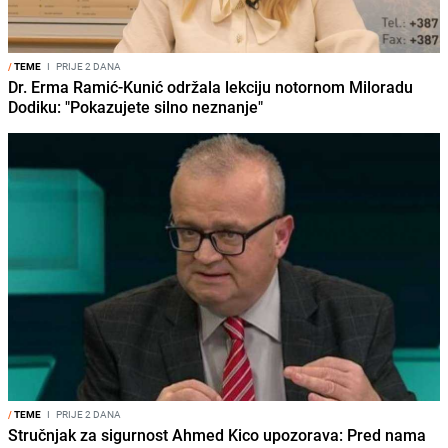
/
TEME
I
PRIJE 2 DANA
Dr. Erma Ramić-Kunić održala lekciju notornom Miloradu
Dodiku: "Pokazujete silno neznanje"
/
TEME
I
PRIJE 2 DANA
Stručnjak za sigurnost Ahmed Kico upozorava: Pred nama