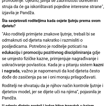
provođenje. Ujedno, javlja se zabrinutost određenih
struja da će ga iskorištavati pojedine interesne strane",
izjavila je Pandža.
Šta savjetovati roditeljima kada osjete ljutnju prema svom
djetetu?
"Ako roditelji primijete znakove ljutnje, trebali bi se
odmaknuti od djeteta nakratko i razmisliti o
posljedicama. Potrebno je roditelje poticati na
edukaciju i promociju pozitivnog discipliniranja
gdje
se umjesto fizičke kazne, primjenjuje nagrađivanje i
uskraćivanje povlastica. Kada je u pitanju sistem
kazni
i nagrada
, važno je napomenuti da kod djeteta često
dođe do zasićenja pa se i oni moraju prilagođavati.
Roditelji ne shvataju da je njihov način kontrole ljutnje i
djetetov model, jer se dijete uči na njima“, pojasnila je
Pandža.
U odgoju djeteta postoji i jedan bitan trenutak u kojem