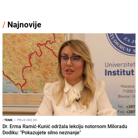
/
Najnovije
/
TEME
I
PRIJE OKO 3H
Dr. Erma Ramić-Kunić održala lekciju notornom Miloradu
Dodiku: "Pokazujete silno neznanje"