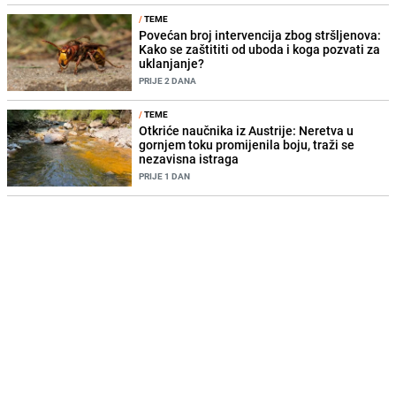
/
TEME
Povećan broj intervencija zbog stršljenova:
Kako se zaštititi od uboda i koga pozvati za
uklanjanje?
PRIJE 2 DANA
/
TEME
Otkriće naučnika iz Austrije: Neretva u
gornjem toku promijenila boju, traži se
nezavisna istraga
PRIJE 1 DAN