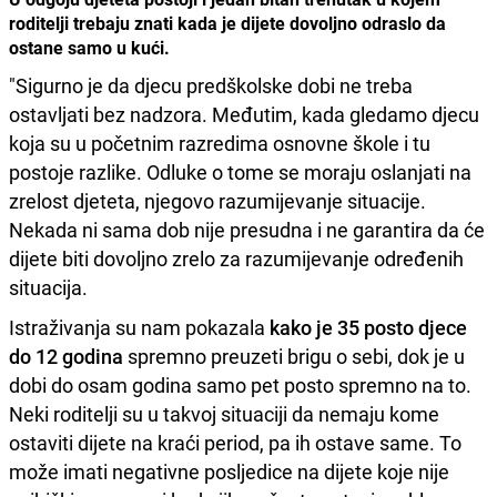
roditelji trebaju znati kada je dijete dovoljno odraslo da
ostane samo u kući.
"Sigurno je da djecu predškolske dobi ne treba
ostavljati bez nadzora. Međutim, kada gledamo djecu
koja su u početnim razredima osnovne škole i tu
postoje razlike. Odluke o tome se moraju oslanjati na
zrelost djeteta, njegovo razumijevanje situacije.
Nekada ni sama dob nije presudna i ne garantira da će
dijete biti dovoljno zrelo za razumijevanje određenih
situacija.
Istraživanja su nam pokazala
kako je 35 posto djece
do 12 godina
spremno preuzeti brigu o sebi, dok je u
dobi do osam godina samo pet posto spremno na to.
Neki roditelji su u takvoj situaciji da nemaju kome
ostaviti dijete na kraći period, pa ih ostave same. To
može imati negativne posljedice na dijete koje nije