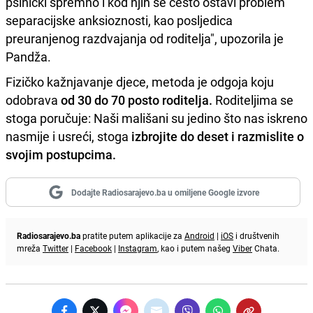
psihički spremno i kod njih se često ostavi problem
separacijske anksioznosti, kao posljedica
preuranjenog razdvajanja od roditelja", upozorila je
Pandža.
Fizičko kažnjavanje djece, metoda je odgoja koju
odobrava
od 30 do 70 posto roditelja.
Roditeljima se
stoga poručuje: Naši mališani su jedino što nas iskreno
nasmije i usreći, stoga
izbrojite do deset i razmislite o
svojim postupcima.
Dodajte Radiosarajevo.ba u omiljene Google izvore
Radiosarajevo.ba
pratite putem aplikacije za
Android
|
iOS
i društvenih
mreža
Twitter
|
Facebook
|
Instagram
, kao i putem našeg
Viber
Chata.