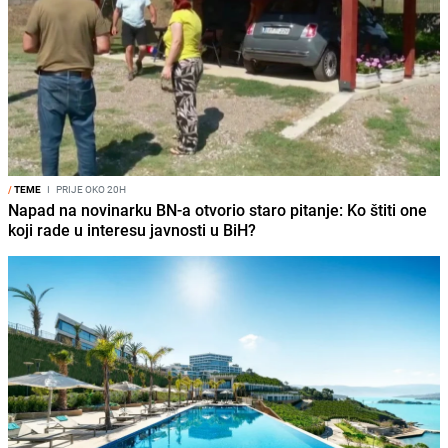
/
TEME
I
PRIJE OKO 20H
Napad na novinarku BN-a otvorio staro pitanje: Ko štiti one
koji rade u interesu javnosti u BiH?