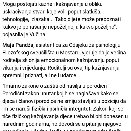
Mogu postojati kazne i kažnjavanje u obliku
uskraćivanja stvari koje voli, poput slatkiša,
tehnologije, izlazaka... Tako dijete može prepoznati
kakvo je ponašanje nepoželjno, a kakvo poželjno",
pojasnila je Vučina.
Maja Pandža
, asistentica za Odsjeku za psihologiju
Filozofskog sveučilišta u Mostaru, vjeruje da je većina
roditelja sklonija emocionalnom kažnjavanju poput
vikanja i vrijeđanja. Roditelji su ovaj tip kažnjavanja
spremniji priznati, ali ne i udarce.
"Imamo zakone o zaštiti od nasilja u porodici i
Porodični zakon unutar kojih se naglašava kako se
djeca i članovi porodice ne smiju stavljati u poziciju da
im se naruši
fizički i psihički integritet.
Zakon koji se
tiče fizičkog kažnjavanja djece trebao bi biti donesen u
narednim godinama, no dovodi se u pitanje njegovo