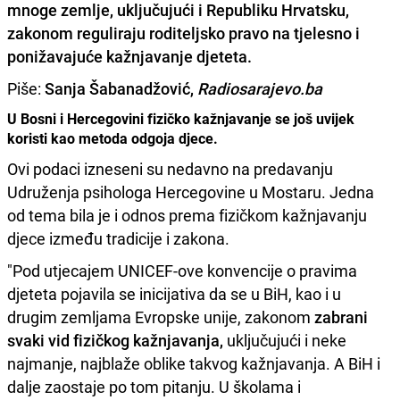
mnoge zemlje, uključujući i Republiku Hrvatsku,
zakonom reguliraju roditeljsko pravo na tjelesno i
ponižavajuće kažnjavanje djeteta.
Piše:
Sanja Šabanadžović,
Radiosarajevo.ba
U Bosni i Hercegovini fizičko kažnjavanje se još uvijek
koristi kao metoda odgoja djece.
Ovi podaci izneseni su nedavno na predavanju
Udruženja psihologa Hercegovine u Mostaru. Jedna
od tema bila je i odnos prema fizičkom kažnjavanju
djece između tradicije i zakona.
"Pod utjecajem UNICEF-ove konvencije o pravima
djeteta pojavila se inicijativa da se u BiH, kao i u
drugim zemljama Evropske unije, zakonom
zabrani
svaki vid fizičkog kažnjavanja,
uključujući i neke
najmanje, najblaže oblike takvog kažnjavanja. A BiH i
dalje zaostaje po tom pitanju. U školama i