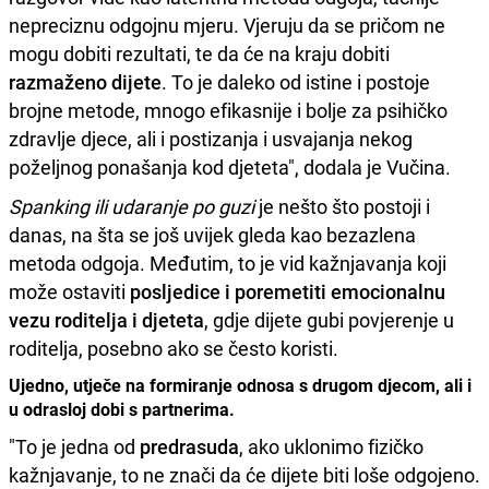
nepreciznu odgojnu mjeru. Vjeruju da se pričom ne
mogu dobiti rezultati, te da će na kraju dobiti
razmaženo dijete
. To je daleko od istine i postoje
brojne metode, mnogo efikasnije i bolje za psihičko
zdravlje djece, ali i postizanja i usvajanja nekog
poželjnog ponašanja kod djeteta", dodala je Vučina.
Spanking ili udaranje po guzi
je nešto što postoji i
danas, na šta se još uvijek gleda kao bezazlena
metoda odgoja. Međutim, to je vid kažnjavanja koji
može ostaviti
posljedice i poremetiti emocionalnu
vezu roditelja i djeteta
, gdje dijete gubi povjerenje u
roditelja, posebno ako se često koristi.
Ujedno, utječe na formiranje odnosa s drugom djecom, ali i
u odrasloj dobi s partnerima.
"To je jedna od
predrasuda
, ako uklonimo fizičko
kažnjavanje, to ne znači da će dijete biti loše odgojeno.