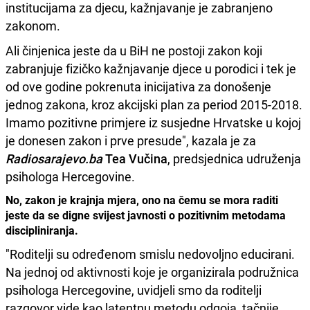
institucijama za djecu, kažnjavanje je zabranjeno
zakonom.
Ali činjenica jeste da u BiH ne postoji zakon koji
zabranjuje fizičko kažnjavanje djece u porodici i tek je
od ove godine pokrenuta inicijativa za donošenje
jednog zakona, kroz akcijski plan za period 2015-2018.
Imamo pozitivne primjere iz susjedne Hrvatske u kojoj
je donesen zakon i prve presude", kazala je za
Radiosarajevo.ba
Tea Vučina
, predsjednica udruženja
psihologa Hercegovine.
No, zakon je krajnja mjera, ono na čemu se mora raditi
jeste da se digne svijest javnosti o pozitivnim metodama
discipliniranja.
"Roditelji su određenom smislu nedovoljno educirani.
Na jednoj od aktivnosti koje je organizirala podružnica
psihologa Hercegovine, uvidjeli smo da roditelji
razgovor vide kao latentnu metodu odgoja, tačnije