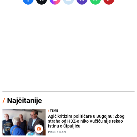
/
Najčitanije
/
TEME
Agić kritizira političare u Bugojnu: Zbog
straha od HDZ-a niko Vučiću nije rekao
istinu o Čipuljiću
PRIJE 1 DAN