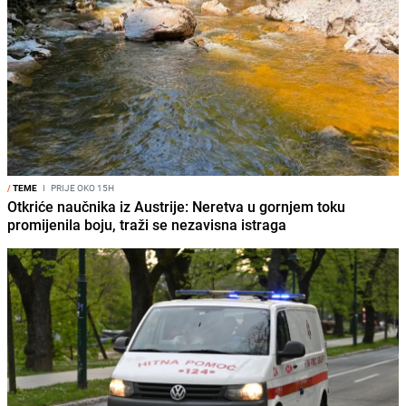
/
TEME
I
PRIJE OKO 15H
Otkriće naučnika iz Austrije: Neretva u gornjem toku
promijenila boju, traži se nezavisna istraga