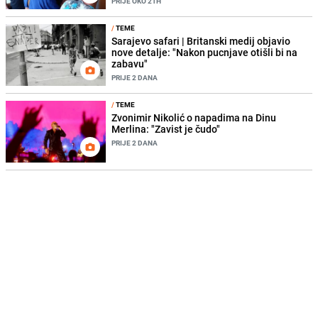
PRIJE OKO 21H
/
TEME
Sarajevo safari | Britanski medij objavio
nove detalje: "Nakon pucnjave otišli bi na
zabavu"
PRIJE 2 DANA
/
TEME
Zvonimir Nikolić o napadima na Dinu
Merlina: "Zavist je čudo"
PRIJE 2 DANA