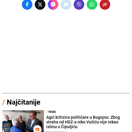
/
Najčitanije
/
TEME
Agić kritizira političare u Bugojnu: Zbog
straha od HDZ-a niko Vučiću nije rekao
istinu o Čipuljiću