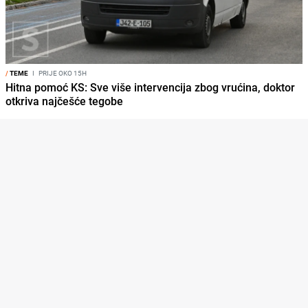
/
TEME
I
PRIJE OKO 15H
Hitna pomoć KS: Sve više intervencija zbog vrućina, doktor
otkriva najčešće tegobe