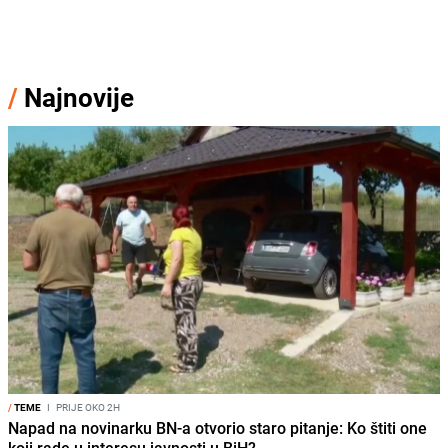
/
Najnovije
/
TEME
I
PRIJE OKO 2H
Napad na novinarku BN-a otvorio staro pitanje: Ko štiti one
koji rade u interesu javnosti u BiH?