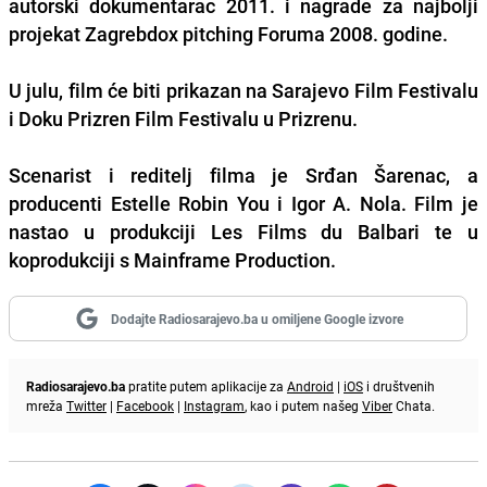
autorski dokumentarac 2011. i nagrade za najbolji
projekat Zagrebdox pitching Foruma 2008. godine.
U julu, film će biti prikazan na Sarajevo Film Festivalu
i Doku Prizren Film Festivalu u Prizrenu.
Scenarist i reditelj filma je Srđan Šarenac, a
producenti Estelle Robin You i Igor A. Nola. Film je
nastao u produkciji Les Films du Balbari te u
koprodukciji s Mainframe Production.
Dodajte Radiosarajevo.ba u omiljene Google izvore
Radiosarajevo.ba
pratite putem aplikacije za
Android
|
iOS
i društvenih
mreža
Twitter
|
Facebook
|
Instagram
, kao i putem našeg
Viber
Chata.