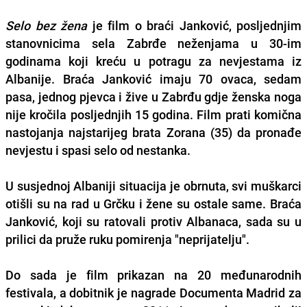
Selo bez žena
je film o braći Janković, posljednjim
stanovnicima sela Zabrđe neženjama u 30-im
godinama koji kreću u potragu za nevjestama iz
Albanije. Braća Janković imaju 70 ovaca, sedam
pasa, jednog pjevca i žive u Zabrđu gdje ženska noga
nije kročila posljednjih 15 godina. Film prati komična
nastojanja najstarijeg brata Zorana (35) da pronađe
nevjestu i spasi selo od nestanka.
U susjednoj Albaniji situacija je obrnuta, svi muškarci
otišli su na rad u Grčku i žene su ostale same. Braća
Janković, koji su ratovali protiv Albanaca, sada su u
prilici da pruže ruku pomirenja "neprijatelju".
Do sada je film prikazan na 20 međunarodnih
festivala, a dobitnik je nagrade Documenta Madrid za