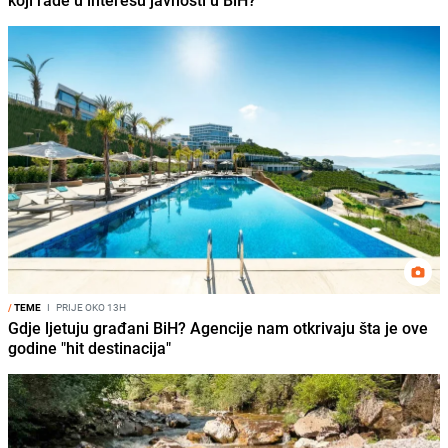
/
TEME
I
PRIJE OKO 13H
Gdje ljetuju građani BiH? Agencije nam otkrivaju šta je ove
godine "hit destinacija"