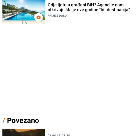
Gdje ljetuju građani BiH? Agencije nam
otkrivaju šta je ove godine "hit destinacija"
PRIJE 2 DANA
/
Povezano
01.04.17. 23:30