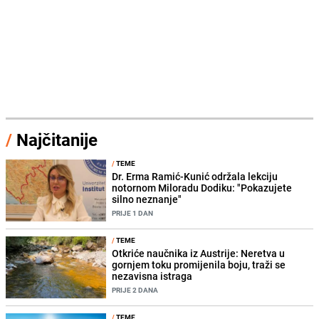
/
Najčitanije
/
TEME
Dr. Erma Ramić-Kunić održala lekciju
notornom Miloradu Dodiku: "Pokazujete
silno neznanje"
PRIJE 1 DAN
/
TEME
Otkriće naučnika iz Austrije: Neretva u
gornjem toku promijenila boju, traži se
nezavisna istraga
PRIJE 2 DANA
/
TEME