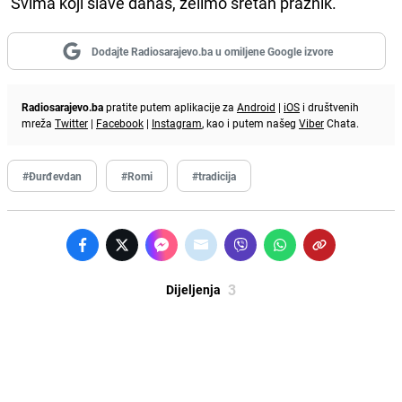
Svima koji slave danas, želimo sretan praznik.
Dodajte Radiosarajevo.ba u omiljene Google izvore
Radiosarajevo.ba
pratite putem aplikacije za
Android
|
iOS
i društvenih
mreža
Twitter
|
Facebook
|
Instagram
, kao i putem našeg
Viber
Chata.
#Đurđevdan
#Romi
#tradicija
3
Dijeljenja