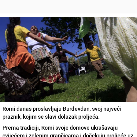
Romi danas proslavljaju Đurđevdan, svoj najveći
praznik, kojim se slavi dolazak proljeća.
Prema tradiciji,
Romi svoje domove ukrašavaju
cvijećem i zelenim grančicama i dočekuju proljeće uz