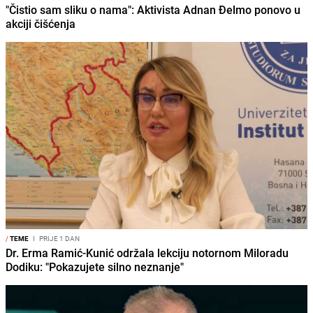
"Čistio sam sliku o nama": Aktivista Adnan Đelmo ponovo u
akciji čišćenja
/
TEME
I
PRIJE 1 DAN
Dr. Erma Ramić-Kunić održala lekciju notornom Miloradu
Dodiku: "Pokazujete silno neznanje"