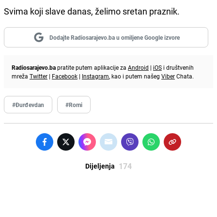
Svima koji slave danas, želimo sretan praznik.
Dodajte Radiosarajevo.ba u omiljene Google izvore
Radiosarajevo.ba
pratite putem aplikacije za
Android
|
iOS
i društvenih
mreža
Twitter
|
Facebook
|
Instagram
, kao i putem našeg
Viber
Chata.
#Đurđevdan
#Romi
174
Dijeljenja