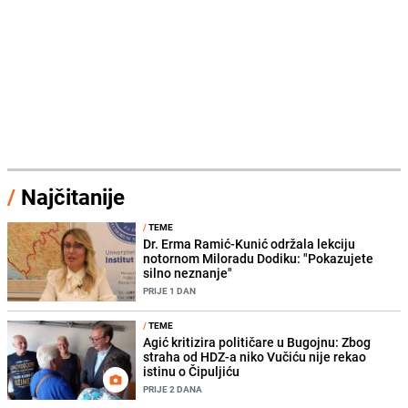
/
Najčitanije
/
TEME
Dr. Erma Ramić-Kunić održala lekciju
notornom Miloradu Dodiku: "Pokazujete
silno neznanje"
PRIJE 1 DAN
/
TEME
Agić kritizira političare u Bugojnu: Zbog
straha od HDZ-a niko Vučiću nije rekao
istinu o Čipuljiću
PRIJE 2 DANA