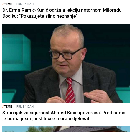
/
TEME
I
PRIJE 1 DAN
Dr. Erma Ramić-Kunić održala lekciju notornom Miloradu
Dodiku: "Pokazujete silno neznanje"
/
TEME
I
PRIJE 1 DAN
Stručnjak za sigurnost Ahmed Kico upozorava: Pred nama
je burna jesen, institucije moraju djelovati