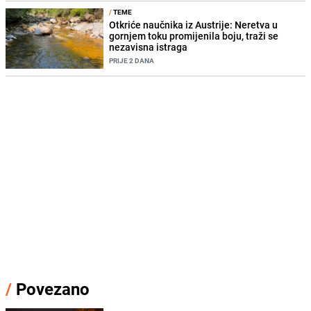
/
TEME
Otkriće naučnika iz Austrije: Neretva u
gornjem toku promijenila boju, traži se
nezavisna istraga
PRIJE 2 DANA
/
Povezano