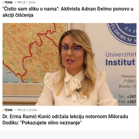
/
TEME
I
PRIJE 1 DAN
"Čistio sam sliku o nama": Aktivista Adnan Đelmo ponovo u
akciji čišćenja
/
TEME
I
PRIJE 2 DANA
Dr. Erma Ramić-Kunić održala lekciju notornom Miloradu
Dodiku: "Pokazujete silno neznanje"