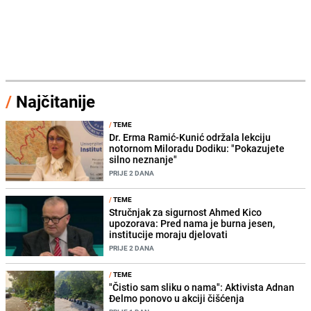
/
Najčitanije
/
TEME
Dr. Erma Ramić-Kunić održala lekciju
notornom Miloradu Dodiku: "Pokazujete
silno neznanje"
PRIJE 2 DANA
/
TEME
Stručnjak za sigurnost Ahmed Kico
upozorava: Pred nama je burna jesen,
institucije moraju djelovati
PRIJE 2 DANA
/
TEME
"Čistio sam sliku o nama": Aktivista Adnan
Đelmo ponovo u akciji čišćenja