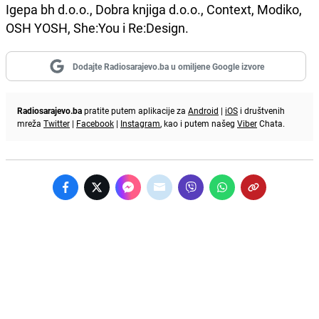
Igepa bh d.o.o., Dobra knjiga d.o.o., Context, Modiko,
OSH YOSH, She:You i Re:Design.
Dodajte Radiosarajevo.ba u omiljene Google izvore
Radiosarajevo.ba
pratite putem aplikacije za
Android
|
iOS
i društvenih
mreža
Twitter
|
Facebook
|
Instagram
, kao i putem našeg
Viber
Chata.