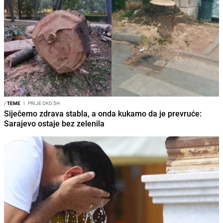
/
TEME
I
PRIJE OKO 5H
Siječemo zdrava stabla, a onda kukamo da je prevruće:
Sarajevo ostaje bez zelenila