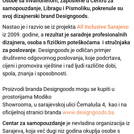
Osobe sa invaliditetom
, zaposlene u Centru za
samopouzdanje, Libragu i Pismoliku, pokrenule su
svoj
dizajnerski brand Designgoods
.
Nastao je i razvio se iz projekta
All Inclusive Sarajevo
iz 2009. godine, a
rezultat je saradnje profesionalnih
dizajnera, osoba s fizičkim poteškoćama i stručnjaka
za poslovanje
. Designgoods je odličan primjer
društveno odgovornog poslovanja, koje podcrtava,
cijeni i promovira vještine i rad ljudi različite dobi,
spola, znanja i sposobnosti.
Proizvodi branda Designgoods mogu se kupiti u
prostorijama Modiko
Showrooma, u sarajevskoj ulici Čemaluša 4, kao i na
oficijelnoj stranici branda
www.designgoods.ba
Centar za samopouzdanje
je nevladina organizacija iz
Sarajeva, koja već dugi niz godina okuplja osobe s