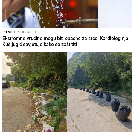
/
TEME
I
PRIJE OKO 7H
Ekstremne vrućine mogu biti opasne za srce: Kardiologinja
Kušljugić savjetuje kako se zaštititi