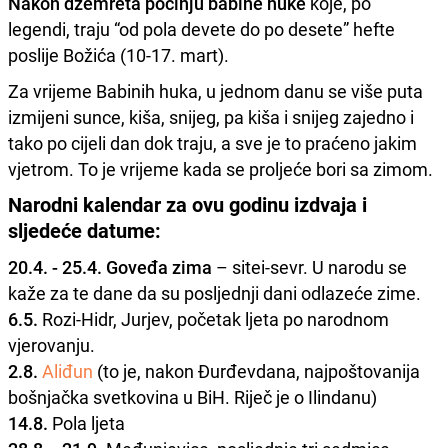
Nakon džemreta počinju babine huke
koje, po
legendi, traju “od pola devete do po desete” hefte
poslije Božića (10-17. mart).
Za vrijeme Babinih huka, u jednom danu se više puta
izmijeni sunce, kiša, snijeg, pa kiša i snijeg zajedno i
tako po cijeli dan dok traju, a sve je to praćeno jakim
vjetrom. To je vrijeme kada se proljeće bori sa zimom.
Narodni kalendar za ovu godinu izdvaja i
sljedeće datume:
20.4. - 25.4. Goveđa zima
– sitei-sevr. U narodu se
kaže za te dane da su posljednji dani odlazeće zime.
6.5.
Rozi-Hidr, Jurjev, početak ljeta po narodnom
vjerovanju.
2.8.
Aliđun
(to je, nakon Đurđevdana, najpoštovanija
bošnjačka svetkovina u BiH. Riječ je o Ilindanu)
14.8.
Pola ljeta