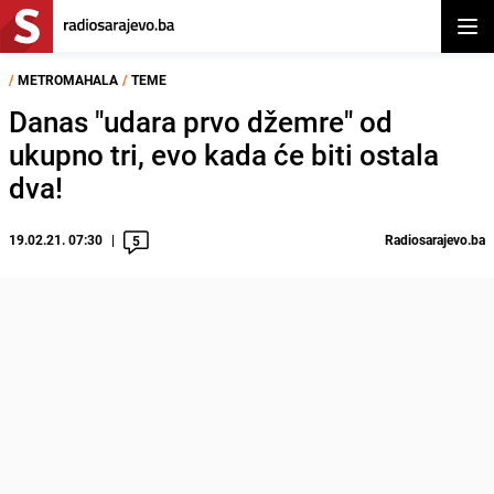
Otvor
/
METROMAHALA
/
TEME
Danas "udara prvo džemre" od
ukupno tri, evo kada će biti ostala
dva!
19.02.21. 07:30
Radiosarajevo.ba
5