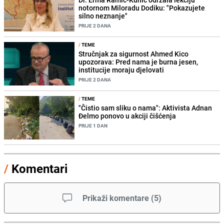
notornom Miloradu Dodiku: "Pokazujete
silno neznanje"
PRIJE 2 DANA
/
TEME
Stručnjak za sigurnost Ahmed Kico
upozorava: Pred nama je burna jesen,
institucije moraju djelovati
PRIJE 2 DANA
/
TEME
"Čistio sam sliku o nama": Aktivista Adnan
Đelmo ponovo u akciji čišćenja
PRIJE 1 DAN
/
Komentari
Prikaži komentare
(
5
)