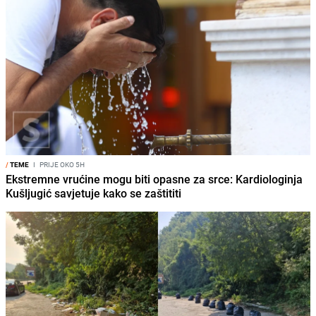
/
TEME
I
PRIJE OKO 5H
Ekstremne vrućine mogu biti opasne za srce: Kardiologinja
Kušljugić savjetuje kako se zaštititi