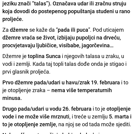
jeziku znači “talas”
). Označava
udar ili zračnu struju
koja dovodi do
postepenog popuštanja studeni u rano
proljeće.
Za
džemre
se kaže da “
pada ili puca
”. Pod uticajem
džemre vraća se život, izbijaju pupoljci na drveću,
procvjetavaju ljubičice, visibabe, jagorčevina…
Džemre je
toplina Sunca
i njegovih talasa u zraku, u
vodi i zemlji. Kada taj topli talas dođe onda je stigao i
prvi glasnik proljeća.
Prvo džemre pada/udari u havu/zrak 19. februara
i to
je otopljenje zraka –
nema više temperaturnih
minusa.
Drugo pada/udari u vodu 26. februara
i to je
otopljenje
vode i ne može više mrznuti
, i treće u zemlju
5. marta i
to je otopljenje zemlje
, na njoj se od tada može sjediti.