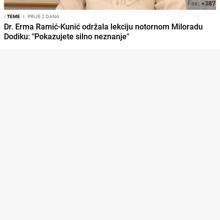
/
TEME
I
PRIJE 2 DANA
Dr. Erma Ramić-Kunić održala lekciju notornom Miloradu
Dodiku: "Pokazujete silno neznanje"