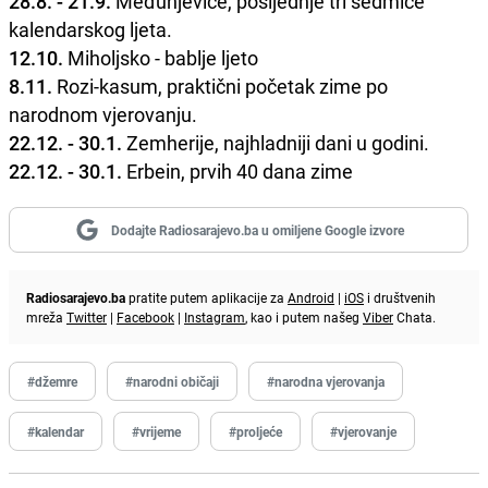
28.8. - 21.9.
Međunjevice, posljednje tri sedmice
kalendarskog ljeta.
12.10.
Miholjsko - bablje ljeto
8.11.
Rozi-kasum, praktični početak zime po
narodnom vjerovanju.
22.12. - 30.1.
Zemherije, najhladniji dani u godini.
22.12. - 30.1.
Erbein, prvih 40 dana zime
Dodajte Radiosarajevo.ba u omiljene Google izvore
Radiosarajevo.ba
pratite putem aplikacije za
Android
|
iOS
i društvenih
mreža
Twitter
|
Facebook
|
Instagram
, kao i putem našeg
Viber
Chata.
#džemre
#narodni običaji
#narodna vjerovanja
#kalendar
#vrijeme
#proljeće
#vjerovanje