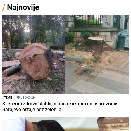
/
Najnovije
/
TEME
I
PRIJE OKO 2H
Siječemo zdrava stabla, a onda kukamo da je prevruće:
Sarajevo ostaje bez zelenila