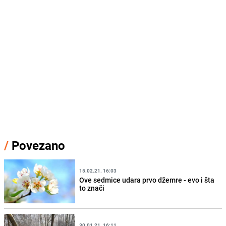
/
Povezano
15.02.21. 16:03
Ove sedmice udara prvo džemre - evo i šta
to znači
30.01.21. 16:11