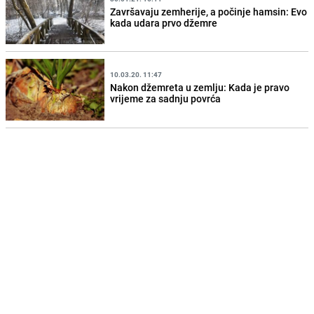
Završavaju zemherije, a počinje hamsin: Evo
kada udara prvo džemre
10.03.20. 11:47
Nakon džemreta u zemlju: Kada je pravo
vrijeme za sadnju povrća