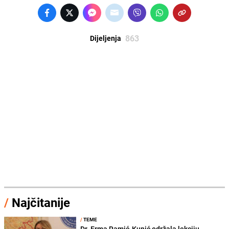
863
Dijeljenja
/
Najčitanije
/
TEME
Dr. Erma Ramić-Kunić održala lekciju